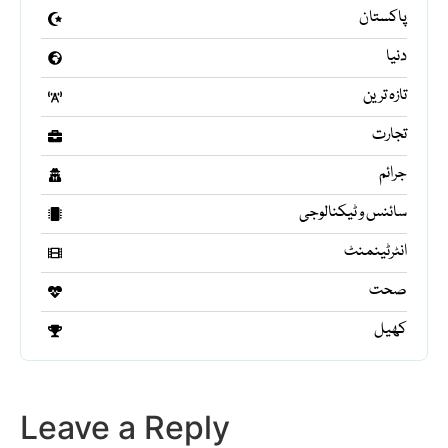
پاکستان
دنیا
تازہ ترین
تجارت
جرائم
سائنس و ٹیکنالوجی
انٹرٹینمنٹ
صحت
کھیل
Leave a Reply