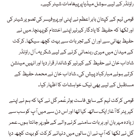
راؤنڈر کے لیے سوشل میڈیا پر پیغامات شیئر کیے۔
قومی ٹیم کے کپتان بابر اعظم نے اپنی اور پروفیسر کی تصویر شیئر کی
اور لکھا کہ حفیظ کا یادگار کیرئیر اپنے اختتام کو پہنچا، میں نے
حفیظ بھائی سے اور ان کے تجربات سے بہت کچھ سیکھا، کرکٹ
کے میدان میں میری رہنمائی کرنے کے لیے شکریہ۔ آل راؤنڈر
شاداب خان نے حفیظ کے کیرئیر کو شاندار قرار دیا اور انہیں مینشن
کرتے ہوئے مبارکباد پیش کی۔ شاداب خان نے محمد حفیظ کے
مستقبل کے لیے بھی نیک خواہشات کا اظہار کیا۔
قومی کرکٹ ٹیم کے سابق فاسٹ بولر عُمر گل نے کہا کہ ہم نے اپنے
کیریئر کا آغاز ایک ساتھ کیا تھا اور اس دن سے میں آپ کو سب سے
زیادہ مہربان اور ہر بات سامنے کرنے والے کے طور پر جانتا ہوں۔ عمر
گل نے لکھا کہ آپ نے ان سالوں میں دنیائے کرکٹ کو بہت کچھ دیا