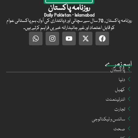
روزنامہ پاکستان
Daily Pakistan · Islamabad
روزنامہ پاکستان, 70 سال سے سچائی اور دیانتداری کی آواز۔ ہم پاکستانی عوام
کو قابل اعتماد اور غیر جانبدارانہ خبریں فراہم کرتے ہیں۔
اہم زمرے
پاکستان
دنیا
کھیل
انٹرٹینمنٹ
تجارت
سائنس و ٹیکنالوجی
صحت