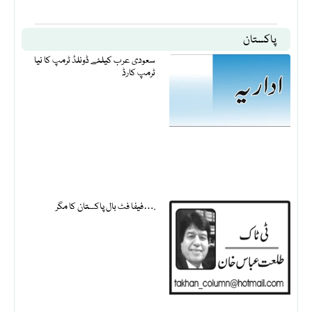
پاکستان
سعودی عرب کیلئے ڈونلڈ ٹرمپ کا نیا
ٹرمپ کارڈ
فیفا فٹ بال پاکستان کا مگر….