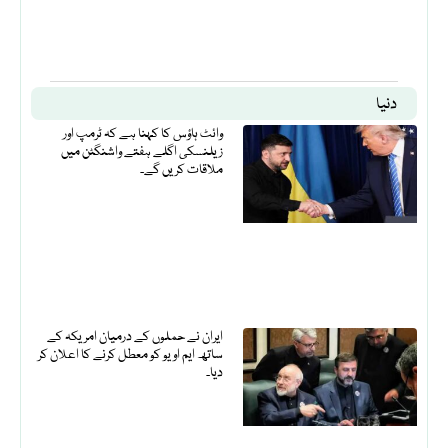
دنیا
وائٹ ہاؤس کا کہنا ہے کہ ٹرمپ اور
زیلنسکی اگلے ہفتے واشنگٹن میں
ملاقات کریں گے۔
ایران نے حملوں کے درمیان امریکہ کے
ساتھ ایم او یو کو معطل کرنے کا اعلان کر
دیا۔