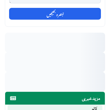
تبصرہ بھیجیں
مزید خبریں
کالم