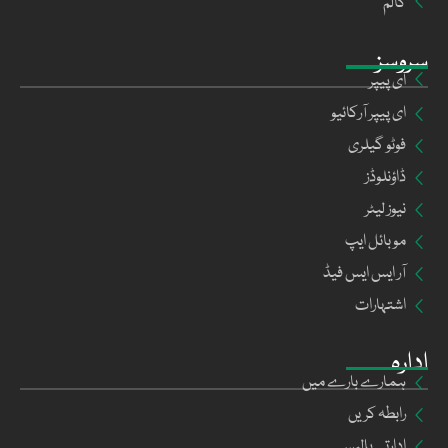
کالم
سروسز
ای پیپر
ای پیپر آرکائیو
فوٹو گیلری
ڈاؤنلوڈز
نیوز لیٹر
موبائل ایپ
آر ایس ایس فیڈ
اشتہارات
ادارہ
ہمارے بارے میں
رابطہ کریں
ادارتی پالیسی