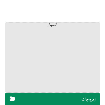
اشتہار
زمرہ جات