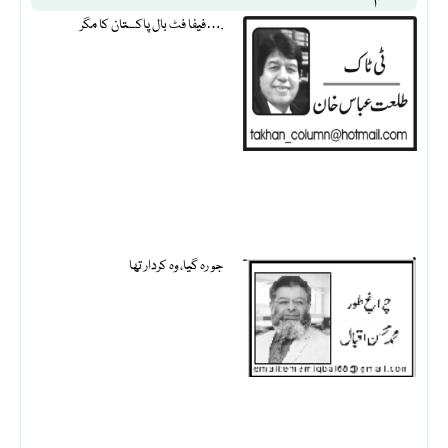
فیفا فٹ بال پاکستان کا مگر….
جو رہ گیا، وہ کردار تھا