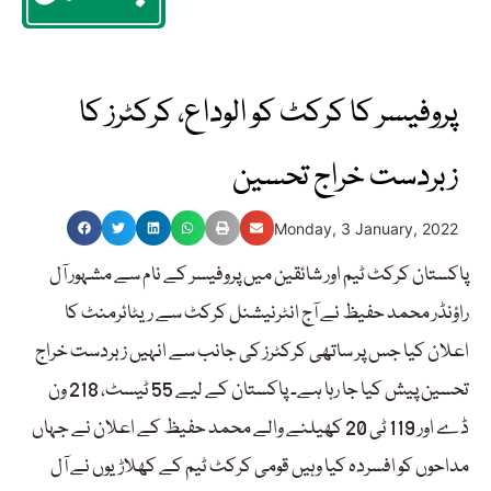
پروفیسر کا کرکٹ کو الوداع، کرکٹرز کا
زبردست خراج تحسین
Monday, 3 January, 2022
پاکستان کرکٹ ٹیم اور شائقین میں پروفیسر کے نام سے مشہور آل
راؤنڈر محمد حفیظ نے آج انٹرنیشنل کرکٹ سے ریٹائرمنٹ کا
اعلان کیا جس پر ساتھی کرکٹرز کی جانب سے انہیں زبردست خراج
تحسین پیش کیا جا رہا ہے۔ پاکستان کے لیے 55 ٹیسٹ، 218 ون
ڈے اور 119 ٹی 20 کھیلنے والے محمد حفیظ کے اعلان نے جہاں
مداحوں کو افسردہ کیا وہیں قومی کرکٹ ٹیم کے کھلاڑیوں نے آل