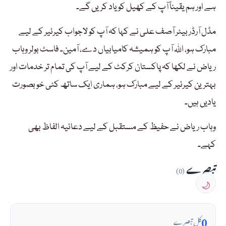
ہے اور ہم یقیناً آپ کے کھیل کو یاد کریں گے۔
مڈل آرڈر بیٹر آصف علی نے کہا کہ آپ کو لاجواب کیرئیر کے لیے
مبارک ہو، اللہ آپ کو ہمیشہ کامیابیاں دے، آمین۔ فاسٹ بولر وہاب
ریاض نے لکھا کہ پاکستان کرکٹ کے لیے آپ کی تمام تر خدمات اور
بہترین کیرئیر کے لیے مبارک ہو، ہماری ایک ساتھ کئی خوبصورت
یادیں ہیں۔
وہاب ریاض نے حفیظ کے مستقبل کے لیے دعائیہ الفاظ بھی
کہے۔
تبصرے
(0)
🌙
0
کل تبصرے