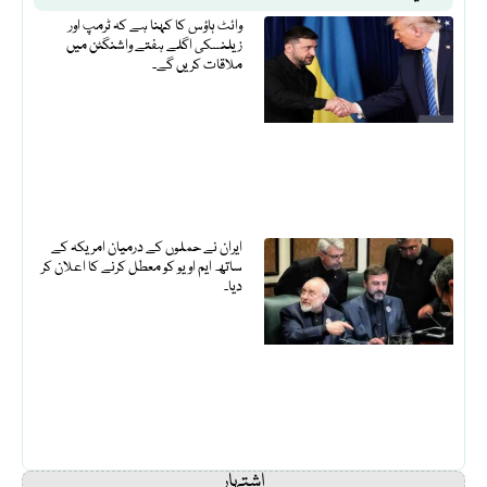
وائٹ ہاؤس کا کہنا ہے کہ ٹرمپ اور
زیلنسکی اگلے ہفتے واشنگٹن میں
ملاقات کریں گے۔
ایران نے حملوں کے درمیان امریکہ کے
ساتھ ایم او یو کو معطل کرنے کا اعلان کر
دیا۔
اشتہار