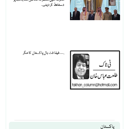
دستخط کر دیئے۔
فیفا فٹ بال پاکستان کا مگر….
پاکستان