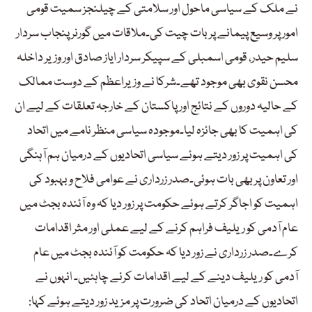
نے ملک کے سیاسی ماحول اور سلامتی کے چیلنجز سمیت قومی
امور پر وسیع پیمانے پر بات چیت کی۔ملاقات میں گورنر پنجاب سردار
سلیم حیدر، قومی اسمبلی کے سپیکر سردار ایاز صادق اور وزیر داخلہ
محسن نقوی بھی موجود تھے۔شرکا نے وزیراعظم کے دوست ممالک
کے حالیہ دوروں کے نتائج اور پاکستان کے خارجہ تعلقات کے لیے ان
کی اہمیت کا بھی جائزہ لیا۔موجودہ سیاسی منظر نامے میں اتحاد
کی اہمیت پر زور دیتے ہوئے سیاسی اتحادیوں کے درمیان ہم آہنگی
اور تعاون پر بھی بات ہوئی۔صدر زرداری نے عوامی فلاح و بہبود کی
اہمیت کو اجاگر کرتے ہوئے حکومت پر زور دیا کہ وہ آئندہ بجٹ میں
عام آدمی کو ریلیف فراہم کرنے کے لیے عملی اور مثر اقدامات
کرے۔صدر زرداری نے زور دیا کہ حکومت کو آئندہ بجٹ میں عام
آدمی کو ریلیف دینے کے لیے اقدامات کرنے چاہئیں۔ انہوں نے
اتحادیوں کے درمیان اتحاد کی ضرورت پر مزید زور دیتے ہوئے کہا: