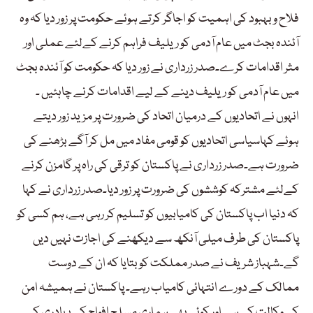
فلاح و بہبود کی اہمیت کو اجاگر کرتے ہوئے حکومت پر زور دیا کہ وہ
آئندہ بجٹ میں عام آدمی کو ریلیف فراہم کرنے کےلئے عملی اور
مثر اقدامات کرے۔صدر زرداری نے زور دیا کہ حکومت کو آئندہ بجٹ
میں عام آدمی کو ریلیف دینے کے لیے اقدامات کرنے چاہئیں ۔
انہوں نے اتحادیوں کے درمیان اتحاد کی ضرورت پر مزید زور دیتے
ہوئے کہاسیاسی اتحادیوں کو قومی مفاد میں مل کر آگے بڑھنے کی
ضرورت ہے۔صدر زرداری نے پاکستان کو ترقی کی راہ پر گامزن کرنے
کےلئے مشترکہ کوششوں کی ضرورت پر زور دیا۔صدر زرداری نے کہا
کہ دنیا اب پاکستان کی کامیابیوں کو تسلیم کر رہی ہے، ہم کسی کو
پاکستان کی طرف میلی آنکھ سے دیکھنے کی اجازت نہیں دیں
گے۔شہباز شریف نے صدر مملکت کو بتایا کہ ان کے دوست
ممالک کے دورے انتہائی کامیاب رہے۔ پاکستان نے ہمیشہ امن
کی وکالت کی ہے اور کوئی بھی ہماری مسلح افواج کی بہادری کی