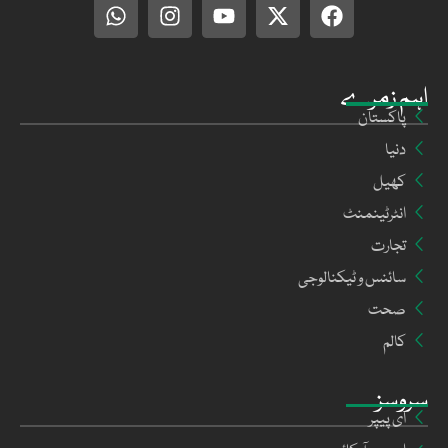
اہم زمرے
پاکستان
دنیا
کھیل
انٹرٹینمنٹ
تجارت
سائنس و ٹیکنالوجی
صحت
کالم
سروسز
ای پیپر