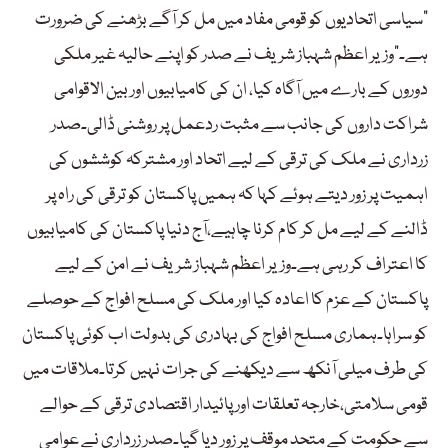
“سیاسی اتحادیوں کو قومی مفاد میں مل کر آگے بڑھنے کی ضرورت
ہے۔”وزیر اعظم شہباز شریف نے صدر کو اپنے حالیہ غیر ملکی
دوروں کے بارے میں آگاہ کیا، ان کی کامیابیوں اور بین الاقوامی
شراکت داروں کی جانب سے مثبت ردعمل پر روشنی ڈالی۔صدر
زرداری نے ملک کی ترقی کے لیے اتحاد اور مشترکہ کوششوں کی
اہمیت پر زور دیتے ہوئے کہا کہ ہمیں پاکستان کو ترقی کی راہ پر
ڈالنے کے لیے مل کر کام کرنا چاہیے،آج دنیا پاکستان کی کامیابیوں
کا اعتراف کر رہی ہے۔وزیر اعظم شہباز شریف نے امن کے لیے
پاکستان کے عزم کا اعادہ کیا اور ملک کی مسلح افواج کے حوصلے
کو سراہا۔ہماری مسلح افواج کی بہادری کی بدولت اب کوئی پاکستان
کی طرف میلی آنکھ سے دیکھنے کی جرات نہیں کرتا۔ملاقات میں
قومی سلامتی،خارجہ تعلقات اور پائیدار اقتصادی ترقی کے حوالے
سے حکومت کے متحد موقف پر زور دیا گیا۔صدر زرداری نے عوامی