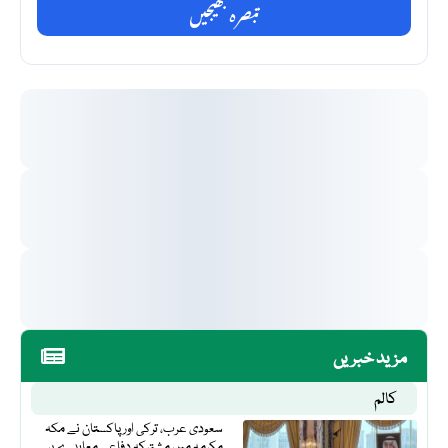
تبصرہ بھیجیں
مزید خبریں
کالم
سعودی عرب، ترکی اور پاکستان نے مکہ
مکرمہ میں مشترکہ دفاعی معاہدے پر