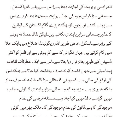
اندر ایسی بربریت کی اجازت دیتا ہے؟اس سے پہلے کہ پاکستان
جسمانی سزا کو اس جرم کی بجائے روایت سمجھنا بند کر دے اس
سے پہلے کتنے اور بچوں کو بھگتنا پڑے گا؟ پاکستان کے قوانین
کاغذ پرجسمانی سزا پر پابندی لگاتے ہیں۔لیکن نفاذ عملا نہ ہونے
کے برابر ہے۔اسکول،خاص طور پر انڈر ریگولیٹڈ اضلاع میں،ایک خلا
میں کام کرتے ہیں جہاں نگرانی کم سے کم ہوتی ہے اور ظلم کو اکثر
ڈسپلن کے طور پر جائز قرار دیا جاتا ہے۔اس سے ایک خطرناک ثقافت
پیدا ہوئی ہے جہاں تشدد کو نہ صرف برداشت کیا جاتا ہے بلکہ اس
کی توقع کی جاتی ہے۔کمیونٹی کا مثالی سزا کا مطالبہ نہ صرف جائز
بلکہ ضروری ہے۔مزید یہ کہ جسمانی سزا پر پابندی کا کوئی مطلب
نہیں اگراسے نافذ نہیں کیا جاتا ہے۔مسئلہ مرضی کی عدم
موجودگی کا ہے،قانون کی عدم موجودگی کا۔ ملک بھر میں کوئی
نفاذ نہیں ہے۔ بچوں کے حقوق کے حوالے سے اساتذہ کی تربیت