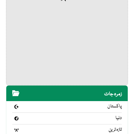
زمرہ جات
پاکستان
دنیا
تازہ ترین