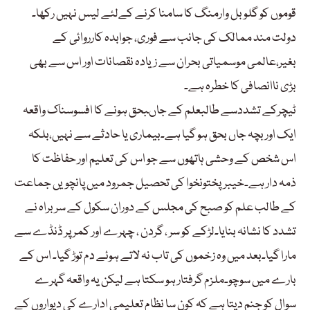
قوموں کو گلوبل وارمنگ کا سامنا کرنے کےلئے لیس نہیں رکھا۔
دولت مند ممالک کی جانب سے فوری، جوابدہ کارروائی کے
بغیر،عالمی موسمیاتی بحران سے زیادہ نقصانات اور اس سے بھی
بڑی ناانصافی کا خطرہ ہے۔
ٹیچرکے تشددسے طالبعلم کے جاںبحق ہونے کا افسوسناک واقعہ
ایک اور بچہ جاں بحق ہو گیا ہے۔بیماری یا حادثے سے نہیں،بلکہ
اس شخص کے وحشی ہاتھوں سے جو اس کی تعلیم اور حفاظت کا
ذمہ دار ہے۔خیبرپختونخوا کی تحصیل جمرود میں پانچویں جماعت
کے طالب علم کو صبح کی مجلس کے دوران سکول کے سربراہ نے
تشدد کا نشانہ بنایا۔لڑکے کو سر ، گردن ، چہرے اور کمر پر ڈنڈے سے
مارا گیا۔بعد میں وہ زخموں کی تاب نہ لاتے ہوئے دم توڑ گیا۔ اس کے
بارے میں سوچو۔ملزم گرفتار ہو سکتا ہے لیکن یہ واقعہ گہرے
سوال کو جنم دیتا ہے کہ کون سا نظام تعلیمی ادارے کی دیواروں کے