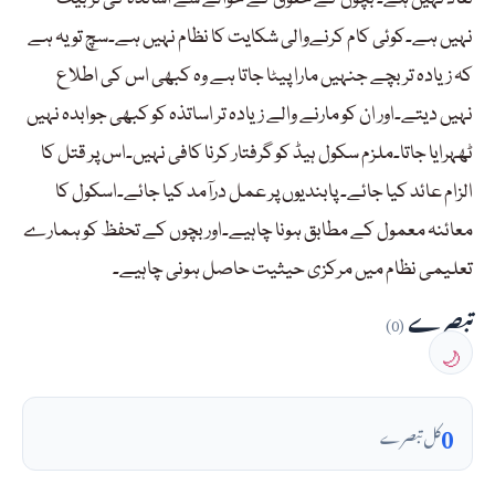
نہیں ہے۔کوئی کام کرنےوالی شکایت کا نظام نہیں ہے۔سچ تو یہ ہے
کہ زیادہ تر بچے جنہیں مارا پیٹا جاتا ہے وہ کبھی اس کی اطلاع
نہیں دیتے۔اور ان کو مارنے والے زیادہ تر اساتذہ کو کبھی جوابدہ نہیں
ٹھہرایا جاتا۔ملزم سکول ہیڈ کو گرفتار کرنا کافی نہیں۔اس پر قتل کا
الزام عائد کیا جائے۔ پابندیوں پر عمل درآمد کیا جائے۔اسکول کا
معائنہ معمول کے مطابق ہونا چاہیے۔اور بچوں کے تحفظ کو ہمارے
تعلیمی نظام میں مرکزی حیثیت حاصل ہونی چاہیے۔
تبصرے
(0)
🌙
0
کل تبصرے