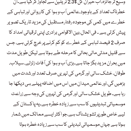
وسیع تر جائزہ،اب حیران کن $2.3 ٹریلین سے تجاوز کر گیا ہے۔ان
خطرناک تعداد کے باوجود،عالمی آب و ہوا کی کارروائی اور تباہی کے
خطرے میں کمی کی موجودہ رفتار مستقبل کی مزید تاریک تصویر
پیش کرتی ہے ۔ فی الحال،بین الاقوامی برادری اپنی ترقیاتی امداد کا
صرف 2 فیصد تباہی کے خطرے کو کم کرنے پر خرچ کرتی ہے، جس
سے قلیل مدتی مالی بحالی کا مرحلہ طے ہوتا ہے لیکن طویل مدت
میں بحران مزید بگڑ جاتا ہے۔بڑی آب و ہوا کی آفات زلزلے، سیلاب،
طوفان، خشک سالی اور گرمی کی لہریں صرف تعدد اور شدت میں
بڑھیں گی،اور عالمی میدان میں اس میں اضافہ پہلے ہی دیکھا جا
رہا ہے۔ طویل خشک سالی اور گرمی کی لہروں کی وجہ سے زراعت
موسمیاتی تبدیلیوں کا سب سے زیادہ خطرہ ہے۔یہ پاکستان کے
لیے خاص طور پر تشویشناک ہے،جو اکثر ایسے ممالک میں شمار
ہوتا ہے جہاں موسمیاتی تبدیلی کا سب سے زیادہ خطرہ ہوتا