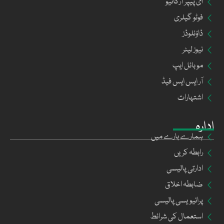
ای پیپر آرکائیو
فوٹو گیلری
ڈاؤنلوڈز
نیوز لیٹر
موبائل ایپ
آر ایس ایس فیڈ
اشتہارات
ادارہ
ہمارے بارے میں
رابطہ کریں
ادارتی پالیسی
ضابطہ اخلاق
پرائیویسی پالیسی
استعمال کی شرائط