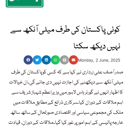
کوئی پاکستان کی طرف میلی آنکھ سے
نہیں دیکھ سکتا
Monday, 2 June, 2025
صدر آصف علی زرداری نے کہا ہے کہ کسی کو پاکستان کی طرف
میلی آنکھ سے دیکھنے کی اجازت نہیں دی جائے گی۔ان خیالات
کا اظہار انہوں نے گورنر ہاس لاہور میں وزیراعظم شہباز شریف سے
اہم ملاقات کے دوران کیا۔سرکاری ذرائع کے مطابق ملاقات میں
ملک کی مجموعی سیاسی اور اقتصادی صورتحال کے ساتھ ساتھ
خارجہ پالیسی کے اہم امور پر غور کیا گیا۔ملاقات کے دوران، قیادت