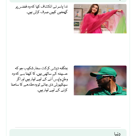
ندا یاسر نے انکشاف کیا کہ وہ فٹنس پر
گھنٹوں کیوں صرف کرتی ہیں۔
بنگلہ دیشی کرکٹ سٹار شکیب جو کہ
حسینہ کے ساتھی ہیں، کا کہنا ہے کہ وہ
وطن واپس آنے کے لیے تیار ہیں اور اگر
سیکیورٹی دی جائے تو وہ مقدمے کا سامنا
کرنے کے لیے تیار ہیں۔
دنیا