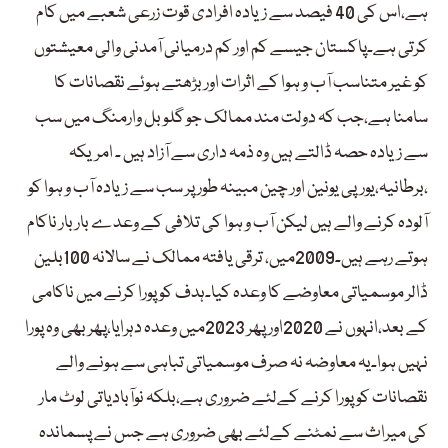
ہے،اس کی 40 فیصد سے زیادہ افرادی قوت زرعی شعبے میں کام
کرتی ہے۔پاکستان جیسے کم اور کم درمیانی آمدنی والی معیشتوں
کو غیر متناسب آب و ہوا کے اثرات اور بڑھتے ہوئے نقصانات کا
سامنا ہے،جب کہ دولت مند ممالک جو گلوبل وارمنگ میں سب
سے زیادہ حصہ ڈالتے ہیں وہ ذمہ داری سے آزاد ہیں ۔ امریکہ
،برطانیہ،یورپی یونین اور چین مبینہ طور پر سب سے زیادہ آب و ہوا کو
آلودہ کرنے والے ہیں لیکن آب و ہوا کی تلافی کے وعدے بار بار ناکام
ہوتے رہے ہیں۔2009میں، ترقی یافتہ ممالک نے سالانہ 100بلین
ڈالر موسمیاتی معاوضے کا وعدہ کیا۔ہدف کو پورا کرنے میں ناکامی
کے بعد،انہوں نے 2020اور پھر 2023میں وعدہ دہرایا،پھر بھی وہ پورا
نہیں ہوا۔یہ معاوضہ نہ صرف موسمیاتی تباہی سے ہونے والے
نقصانات کو پورا کرنے کےلئے ضروری ہے،بلکہ نوآبادیاتی لوٹ مار
کی میراث سے نمٹنے کےلئے بھی ضروری ہے جس نے پسماندہ