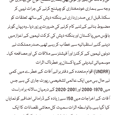
وجہ سے ہماری خودمختاری کو چیلنج کرنے کی جرات نہیں کر
سکتا۔قبل ازیں صدر زرداری نے بنگلہ دیش کے ساتھ تعلقات کو
مضبوط بنانے کےلئے کام کرنے کی ضرورت پر زور دیا ۔ وہ یہاں گورنر
ہاﺅس میں پاکستان اور بنگلہ دیش کی کرکٹ ٹیموں کے اعزاز میں
دیئے گئے استقبالیہ سے خطاب کر رہے تھے۔صدر مملکت نے
دونوں ٹیموں کے کرکٹرز اور آفیشلز سے ملاقات کی اور مصافحہ کیا۔
موسمیاتی تبدیلی کے پاکستان پر خطرناک اثرات
اقوام متحدہ کے دفتر برائے آفات کے خطرے میں کمی (UNDRR)
نے حال ہی میں ایک عالمی تشخیصی رپورٹ جاری کی ہے جس
میں 1970-2000 اور 2001-2020 کے درمیان سالانہ براہ راست
آفات کے اخراجات میں 150 سے زیادہ کے ڈرامائی اضافے کو نمایاں
کیا گیا ہے۔بالواسطہ اثرات سمیت کل معاشی نقصانات کا ایک