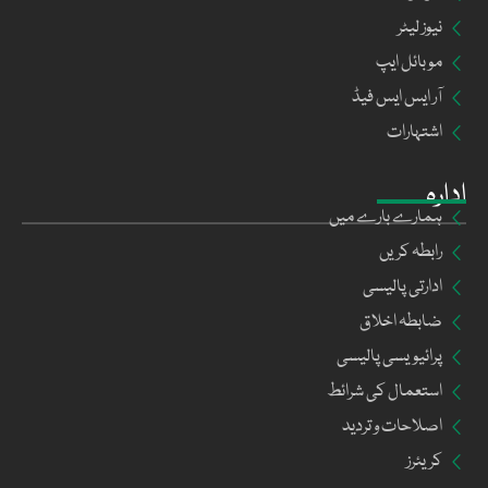
نیوز لیٹر
موبائل ایپ
آر ایس ایس فیڈ
اشتہارات
ادارہ
ہمارے بارے میں
رابطہ کریں
ادارتی پالیسی
ضابطہ اخلاق
پرائیویسی پالیسی
استعمال کی شرائط
اصلاحات و تردید
کریئرز