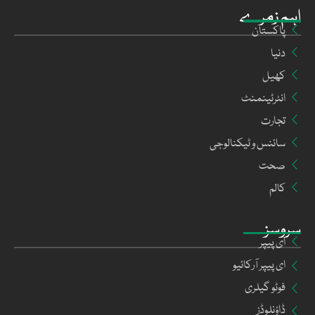
اہم زمرے
پاکستان
دنیا
کھیل
انٹرٹینمنٹ
تجارت
سائنس و ٹیکنالوجی
صحت
کالم
سروسز
ای پیپر
ای پیپر آرکائیو
فوٹو گیلری
ڈاؤنلوڈز