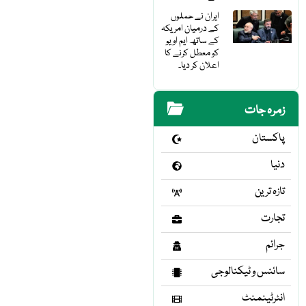
ایران نے حملوں
کے درمیان امریکہ
کے ساتھ ایم او یو
کو معطل کرنے کا
اعلان کر دیا۔
زمرہ جات
پاکستان
دنیا
تازہ ترین
تجارت
جرائم
سائنس و ٹیکنالوجی
انٹرٹینمنٹ