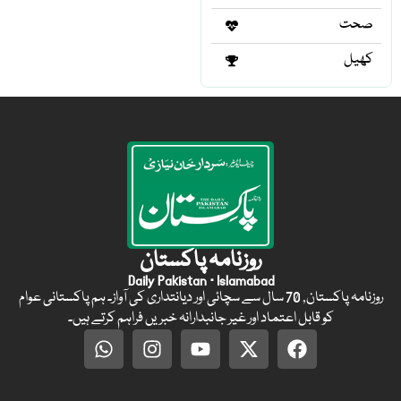
صحت
کھیل
روزنامہ پاکستان
Daily Pakistan · Islamabad
روزنامہ پاکستان, 70 سال سے سچائی اور دیانتداری کی آواز۔ ہم پاکستانی عوام
کو قابل اعتماد اور غیر جانبدارانہ خبریں فراہم کرتے ہیں۔