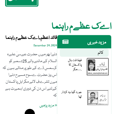
اےک عظےم راہنما
قائد اعظم ؒ اےک عظےم راہنما
مزید خبریں
December 24, 2024
کالم
دنےا بھر مےں حضرت عےسیٰ علےہ
فیفا فٹ بال
السلام کے ماننے والے 25دسمبر کو
پاکستان کا
کرسمس ڈے کے طور پر مناتے ہےں کہ
مگر….
اس روز حضرت ےسوح مسےح دنےا
مےں تشرےف لائے مگر اہل پاکستان
کےلئے اس دن کی دوہری اہمےت ہے
جو رہ گیا، وہ کردار
کہ
تھا
« مزید پڑھیں