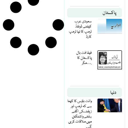
پاکستان
سعودی عرب
کیلئے ڈونلڈ
ٹرمپ کا نیا ٹرمپ
کارڈ
فیفا فٹ بال
پاکستان کا
مگر….
دنیا
وائٹ ہاؤس کا کہنا
ہے کہ ٹرمپ اور
زیلنسکی اگلے
ہفتے واشنگٹن
میں ملاقات کریں
گے۔