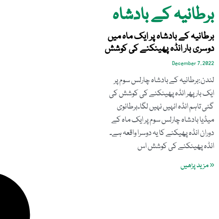
برطانیہ کے بادشاہ
برطانیہ کے بادشاہ پر ایک ماہ میں
دوسری بار انڈہ پھینکنے کی کوشش
December 7, 2022
لندن:برطانیہ کے بادشاہ چارلس سوم پر
ایک بار پھر انڈہ پھینکنے کی کوشش کی
گئی تاہم انڈہ انہیں نہیں لگا۔برطانوی
میڈیا بادشاہ چارلس سوم پر ایک ماہ کے
دوران انڈہ پھیکنے کا یہ دوسرا واقعہ ہے۔
انڈہ پھینکنے کی کوشش اس
« مزید پڑھیں