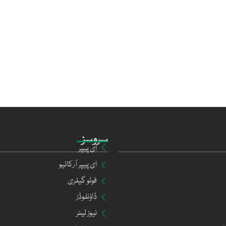
سروسز
ای پیپر
ای پیپر آرکائیو
فوٹو گیلری
ڈاؤنلوڈز
نیوز لیٹر