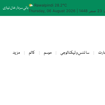
🌤 Rawalpindi 28.2°C
بانی سردار خان نیازی
1448
|
Thursday, 06 August 2026
ارت
سا ئنس و ٹیکنالوجی
موسم
کالم
مزید