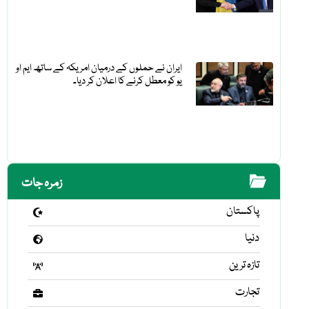
ایران نے حملوں کے درمیان امریکہ کے ساتھ ایم او
یو کو معطل کرنے کا اعلان کر دیا۔
زمرہ جات
پاکستان
دنیا
تازہ ترین
تجارت