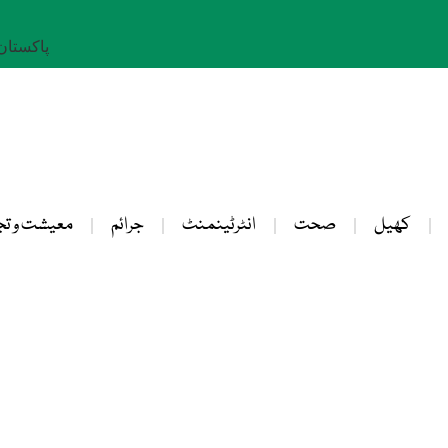
پاکستان: 23 صفر 
کھیل
صحت
انٹرٹینمنٹ
جرائم
معیشت و تج