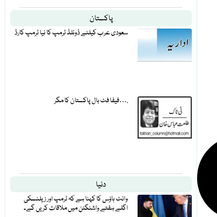
پاکستان
سعودی عرب کیلئے ڈونلڈ ٹرمپ کا نیا ٹرمپ کارڈ
فیفا فٹ بال پاکستان کا مگر….
دنیا
وائٹ ہاؤس کا کہنا ہے کہ ٹرمپ اور زیلنسکی
اگلے ہفتے واشنگٹن میں ملاقات کریں گے۔