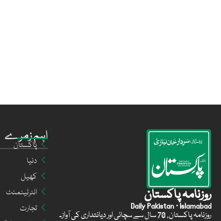
اہم زمرے
پاکستان
دنیا
کھیل
روزنامہ پاکستان
انٹرٹینمنٹ
Daily Pakistan · Islamabad
تجارت
روزنامہ پاکستان, 70 سال سے سچائی اور دیانتداری کی آواز۔