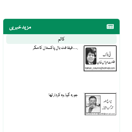
مزید خبریں
کالم
فیفا فٹ بال پاکستان کا مگر….
جو رہ گیا، وہ کردار تھا