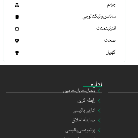
جرائم
سائنس و ٹیکنالوجی
انٹرٹینمنٹ
صحت
کھیل
ادارہ
ہمارے بارے میں
رابطہ کریں
ادارتی پالیسی
ضابطہ اخلاق
پرائیویسی پالیسی