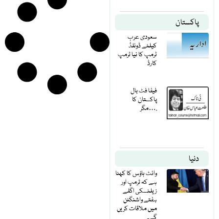
پاکستان
سعودی عرب
کیلئے ڈونلڈ
ٹرمپ کا نیا ٹرمپ
کارڈ
فیفا فٹ بال
پاکستان کا
مگر….
دنیا
وائٹ ہاؤس کا کہنا
ہے کہ ٹرمپ اور
زیلنسکی اگلے
ہفتے واشنگٹن
میں ملاقات کریں
گے۔