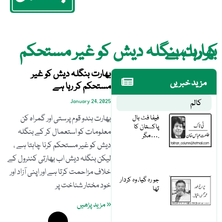
بھارت بنگلہ دیش کو غیر مستحکم کر رہا ہے
بھارت بنگلہ دیش کو غیر
مزید خبریں
مستحکم کر رہا ہے
کالم
January 24, 2025
فیفا فٹ بال
بھارت ہندو قوم پرستی اور گمراہ کن
پاکستان کا
معلومات کو استعمال کر کے بنگلہ
مگر….
دیش کو غیر مستحکم کرنا چاہتا ہے ،
لیکن بنگلہ دیش اب بھارتی کنٹرول کے
خلاف مزاحمت کرتا ہے اور اپنی آزاد اور
جو رہ گیا، وہ کردار
خود مختار شناخت پر
تھا
« مزید پڑھیں