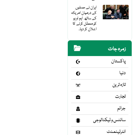
ایران نے حملوں
کے درمیان امریکہ
کے ساتھ ایم او یو
کو معطل کرنے کا
اعلان کر دیا۔
زمرہ جات
پاکستان
دنیا
تازہ ترین
تجارت
جرائم
سائنس و ٹیکنالوجی
انٹرٹینمنٹ