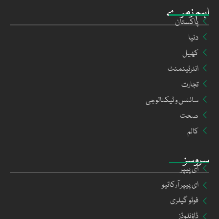
اہم زمرے
پاکستان
دنیا
کھیل
انٹرٹینمنٹ
تجارت
سائنس و ٹیکنالوجی
صحت
کالم
سروسز
ای پیپر
ای پیپر آرکائیو
فوٹو گیلری
ڈاؤنلوڈز