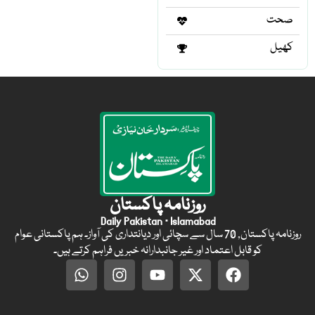
صحت
کھیل
روزنامہ پاکستان
Daily Pakistan · Islamabad
روزنامہ پاکستان, 70 سال سے سچائی اور دیانتداری کی آواز۔ ہم پاکستانی عوام
کو قابل اعتماد اور غیر جانبدارانہ خبریں فراہم کرتے ہیں۔