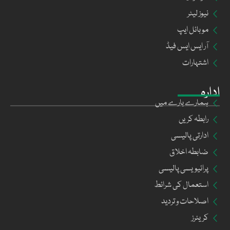
نیوز لیٹر
موبائل ایپ
آر ایس ایس فیڈ
اشتہارات
ادارہ
ہمارے بارے میں
رابطہ کریں
ادارتی پالیسی
ضابطہ اخلاق
پرائیویسی پالیسی
استعمال کی شرائط
اصلاحات و تردید
کریئرز