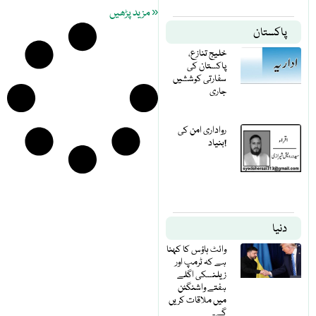
« مزید پڑھیں
پاکستان
خلیج تنازع،
پاکستان کی
سفارتی کوششیں
جاری
رواداری امن کی
بنیاد!
دنیا
وائٹ ہاؤس کا کہنا
ہے کہ ٹرمپ اور
زیلنسکی اگلے
ہفتے واشنگٹن
میں ملاقات کریں
گے۔