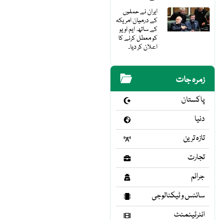
ایران نے حملوں
کے درمیان امریکہ
کے ساتھ ایم او یو
کو معطل کرنے کا
اعلان کر دیا۔
زمرہ جات
پاکستان
دنیا
تازہ ترین
تجارت
جرائم
سائنس و ٹیکنالوجی
انٹرٹینمنٹ