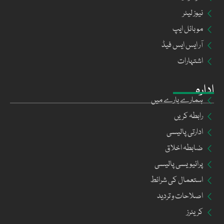
نیوز لیٹر
موبائل ایپ
آر ایس ایس فیڈ
اشتہارات
ادارہ
ہمارے بارے میں
رابطہ کریں
ادارتی پالیسی
ضابطہ اخلاق
پرائیویسی پالیسی
استعمال کی شرائط
اصلاحات و تردید
کریئرز