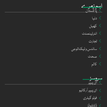
اہم زمرے
پاکستان
دنیا
کھیل
انٹرٹینمنٹ
تجارت
سائنس و ٹیکنالوجی
صحت
کالم
سروسز
ای پیپر
ای پیپر آرکائیو
فوٹو گیلری
ڈاؤنلوڈز