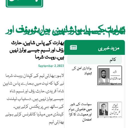
بھارت کے پاس شاہین، حارث رؤف اور نسیم جیسے بولرز نہیں ہیں، روہت شرما
بھارت کے پاس شاہین، حارث
مزید خبریں
رؤف اور نسیم جیسے بولرز نہیں
ہیں، روہت شرما
کالم
September 2, 2023
رواداری امن کی
بنیاد!
لاہور: بھارتی ٹیم کے کپتان روہت شرما
نے کہا کہ نیٹ میں ہمارے پاس شاہین
شاہ آفریدی،حارث رؤف اور نسیم شاہ
جیسے بولرز نہیں ہیں، دستیاب ٹیلنٹ
سیاست کے شور
کے ساتھ ہی پریکٹس کرتے ہیں۔
میں خاموش عوام
کینڈی میں میڈیا کانفرنس کرتے ہوئے
اور معیشت کا کڑا
امتحان
بھارتی ٹیم