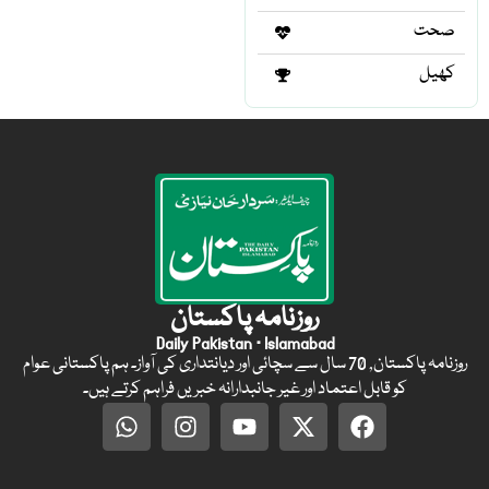
صحت
کھیل
روزنامہ پاکستان
Daily Pakistan · Islamabad
روزنامہ پاکستان, 70 سال سے سچائی اور دیانتداری کی آواز۔ ہم پاکستانی عوام
کو قابل اعتماد اور غیر جانبدارانہ خبریں فراہم کرتے ہیں۔