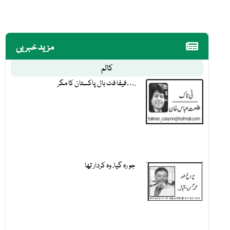
مزید خبریں
کالم
فیفا فٹ بال پاکستان کا مگر….
جو رہ گیا، وہ کردار تھا