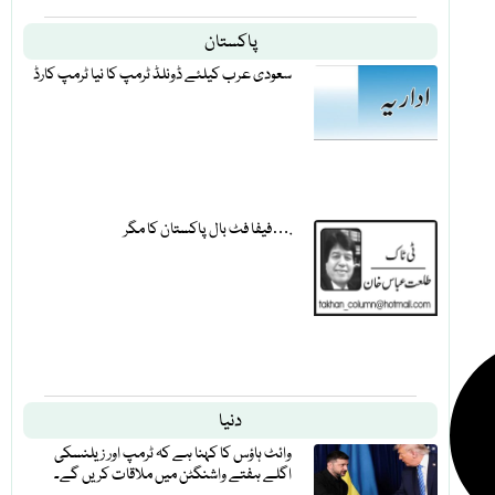
پاکستان
سعودی عرب کیلئے ڈونلڈ ٹرمپ کا نیا ٹرمپ کارڈ
فیفا فٹ بال پاکستان کا مگر….
دنیا
وائٹ ہاؤس کا کہنا ہے کہ ٹرمپ اور زیلنسکی
اگلے ہفتے واشنگٹن میں ملاقات کریں گے۔