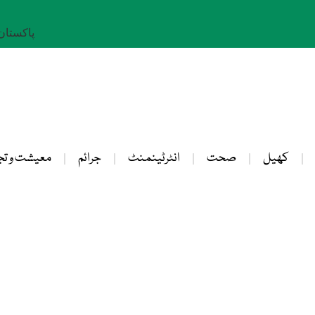
پاکستان: 23 صفر 
کھیل
صحت
انٹرٹینمنٹ
جرائم
معیشت و تج