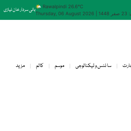
🌤 Rawalpindi 26.6°C
بانی سردار خان نیازی
1448
|
Thursday, 06 August 2026
ارت
سا ئنس و ٹیکنالوجی
موسم
کالم
مزید