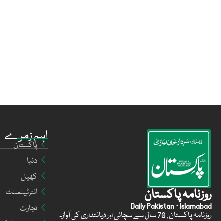
اہم زمرے
پاکستان
دنیا
کھیل
روزنامہ پاکستان
انٹرٹینمنٹ
Daily Pakistan · Islamabad
تجارت
روزنامہ پاکستان, 70 سال سے سچائی اور دیانتداری کی آواز۔