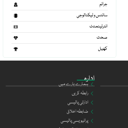
جرائم
سائنس و ٹیکنالوجی
انٹرٹینمنٹ
صحت
کھیل
ادارہ
ہمارے بارے میں
رابطہ کریں
ادارتی پالیسی
ضابطہ اخلاق
پرائیویسی پالیسی