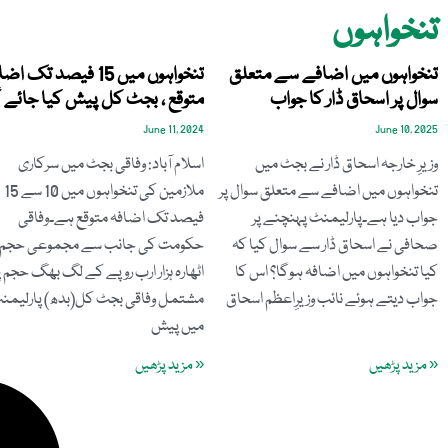
تنخواہوں
تنخواہوں میں اضافے سے متعلق
تنخواہوں میں 15 فیصد تک ا
سوال پر اسحاق ڈار کا جواب
متوقع ، بجٹ کل پیش کیا جائے گ
June 11, 2024
June 10, 2025
وزیرِ خارجہ اسحاق ڈار نے بجٹ میں
اسلام آباد: وفاقی بجٹ میں سرکاری
تنخواہوں میں اضافے سے متعلق سوال پر
ملازمین کی تنخواہوں میں 10 سے 15
جواب دیا ہے۔پارلیمنٹ پہنچنے پر
فیصد تک اضافہ متوقع ہے۔وفاقی
صحافی نے اسحاق ڈار سے سوال کیا کہ
حکومت کی جانب سے مجموعی حجم
کیا تنخواہوں میں اضافہ ہوگا؟ اس کا
اٹھارہ ہزار ارب روپے کے لگ بھگ حجم پ
جواب دیتے ہوئے نائب وزیرِاعظم اسحاق
مشتمل وفاقی بجٹ کل(بدھ) پارلیمن
میں پیش
« مزید پڑھیں
« مزید پڑھیں