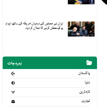
ایران نے حملوں کے درمیان امریکہ کے ساتھ ایم او
یو کو معطل کرنے کا اعلان کر دیا۔
زمرہ جات
پاکستان
دنیا
تازہ ترین
تجارت