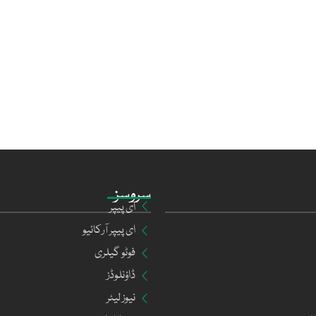
سروسز
ای پیپر
ای پیپر آرکائیو
فوٹو گیلری
ڈاؤنلوڈز
نیوز لیٹر