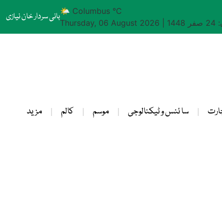
🌤 Columbus °C
بانی سردار خان نیازی
1448
|
Thursday, 06 August 2026
ارت
سا ئنس و ٹیکنالوجی
موسم
کالم
مزید