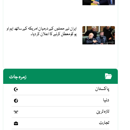
ایران نے حملوں کے درمیان امریکہ کے ساتھ ایم او
یو کو معطل کرنے کا اعلان کر دیا۔
زمرہ جات
پاکستان
دنیا
تازہ ترین
تجارت