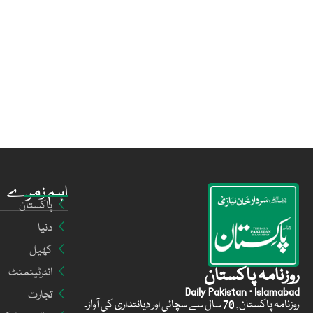
اہم زمرے
پاکستان
دنیا
کھیل
روزنامہ پاکستان
انٹرٹینمنٹ
Daily Pakistan · Islamabad
تجارت
روزنامہ پاکستان, 70 سال سے سچائی اور دیانتداری کی آواز۔