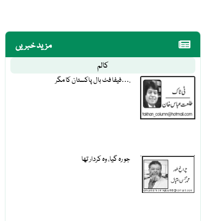
مزید خبریں
کالم
فیفا فٹ بال پاکستان کا مگر….
جو رہ گیا، وہ کردار تھا