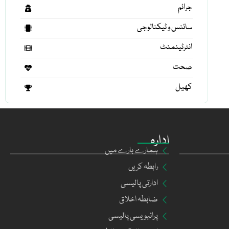
جرائم
سائنس و ٹیکنالوجی
انٹرٹینمنٹ
صحت
کھیل
ادارہ
ہمارے بارے میں
رابطہ کریں
ادارتی پالیسی
ضابطہ اخلاق
پرائیویسی پالیسی