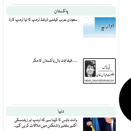
پاکستان
سعودی عرب کیلئے ڈونلڈ ٹرمپ کا نیا ٹرمپ کارڈ
فیفا فٹ بال پاکستان کا مگر….
دنیا
وائٹ ہاؤس کا کہنا ہے کہ ٹرمپ اور زیلنسکی
اگلے ہفتے واشنگٹن میں ملاقات کریں گے۔