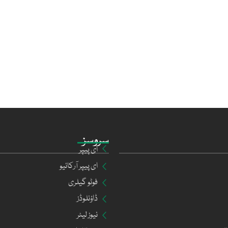
سروسز
ای پیپر
ای پیپر آرکائیو
فوٹو گیلری
ڈاؤنلوڈز
نیوز لیٹر