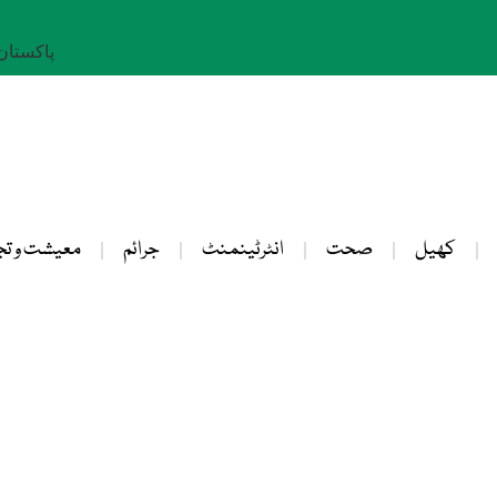
پاکستان: 24 صفر 
کھیل
صحت
انٹرٹینمنٹ
جرائم
معیشت و تج