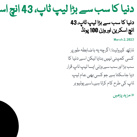
دنیا کا سب سے بڑا لیپ ٹاپ، 43 انچ اسکرین اور وزن 100 پونڈ
دنیا کا سب سے بڑا لیپ ٹاپ، 43
انچ اسکرین اور وزن 100 پونڈ
March 2, 2023
نارتھ کیرولینا: اگرچہ یہ باضابطہ طور پر
کسی کمپنی نہیں بنایا لیکن اسے دنیا کا
سب بڑا اور سب سے وزنی ایسا لیپ ٹاپ قرار
دیا جاسکتا ہے جو کسی بھی عام لیپ
ٹاپ کی طرح کام کرتا ہے۔اسے یوٹیوبر
« مزید پڑھیں