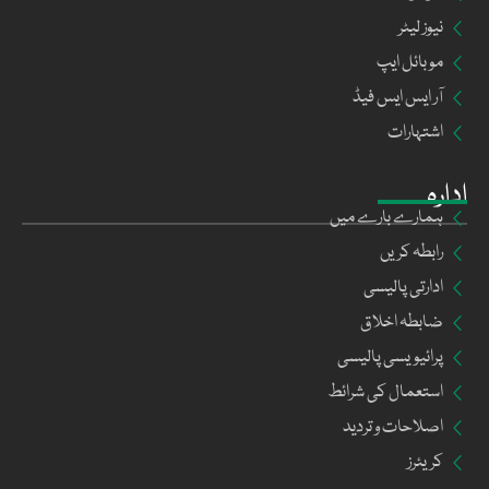
نیوز لیٹر
موبائل ایپ
آر ایس ایس فیڈ
اشتہارات
ادارہ
ہمارے بارے میں
رابطہ کریں
ادارتی پالیسی
ضابطہ اخلاق
پرائیویسی پالیسی
استعمال کی شرائط
اصلاحات و تردید
کریئرز