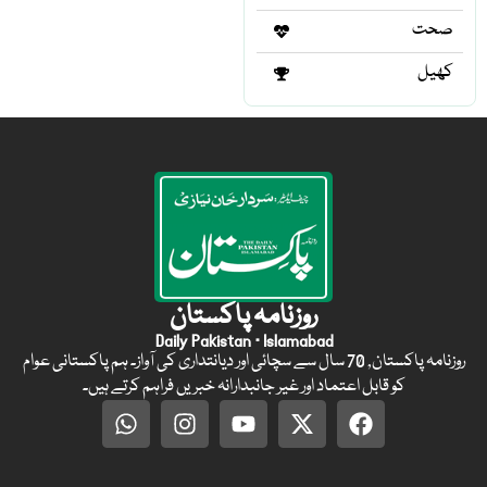
صحت
کھیل
روزنامہ پاکستان
Daily Pakistan · Islamabad
روزنامہ پاکستان, 70 سال سے سچائی اور دیانتداری کی آواز۔ ہم پاکستانی عوام
کو قابل اعتماد اور غیر جانبدارانہ خبریں فراہم کرتے ہیں۔