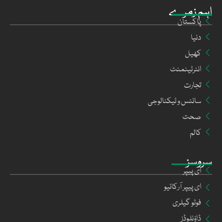
اہم زمرے
پاکستان
دنیا
کھیل
انٹرٹینمنٹ
تجارت
سائنس و ٹیکنالوجی
صحت
کالم
سروسز
ای پیپر
ای پیپر آرکائیو
فوٹو گیلری
ڈاؤنلوڈز