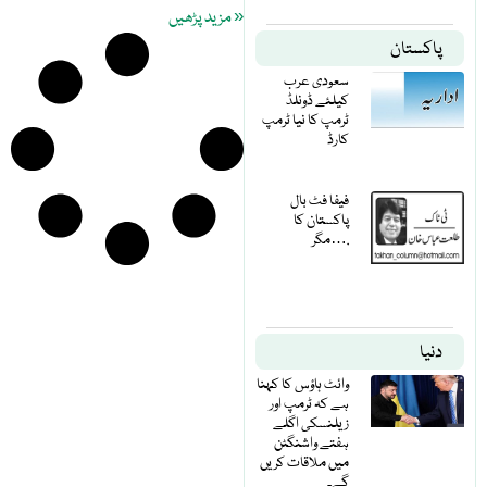
« مزید پڑھیں
پاکستان
سعودی عرب
کیلئے ڈونلڈ
ٹرمپ کا نیا ٹرمپ
کارڈ
فیفا فٹ بال
پاکستان کا
مگر….
دنیا
وائٹ ہاؤس کا کہنا
ہے کہ ٹرمپ اور
زیلنسکی اگلے
ہفتے واشنگٹن
میں ملاقات کریں
گے۔