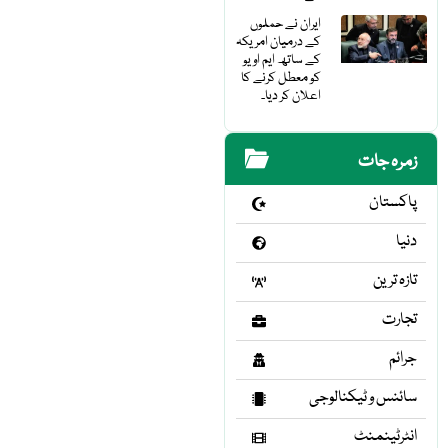
ایران نے حملوں
کے درمیان امریکہ
کے ساتھ ایم او یو
کو معطل کرنے کا
اعلان کر دیا۔
زمرہ جات
پاکستان
دنیا
تازہ ترین
تجارت
جرائم
سائنس و ٹیکنالوجی
انٹرٹینمنٹ