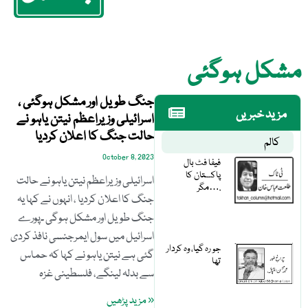
مشکل ہوگئی
جنگ طویل اور مشکل ہوگئی ،
مزید خبریں
اسرائیلی وزیراعظم نیتن یاہو نے
حالت جنگ کا اعلان کردیا
کالم
October 8, 2023
فیفا فٹ بال
پاکستان کا
اسرائیلی وزیراعظم نیتن یاہو نے حالت
مگر….
جنگ کا اعلان کردیا ، انہوں نے کہا یہ
جنگ طویل اور مشکل ہوگی ۔پورے
اسرائیل میں سول ایمرجنسی نافذ کردی
جو رہ گیا، وہ کردار
گئی ہے نیتن یاہو نے کہا کہ حماس
تھا
سے بدلہ لینگے، فلسطینی غزہ
« مزید پڑھیں