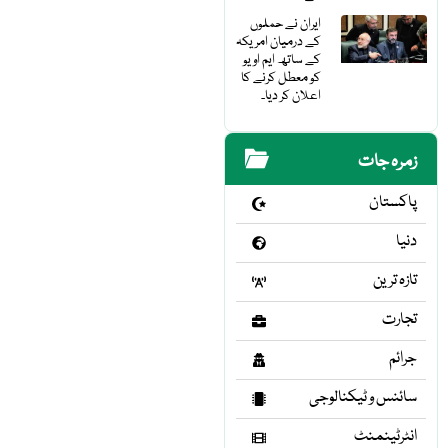
ایران نے حملوں
کے درمیان امریکہ
کے ساتھ ایم او یو
کو معطل کرنے کا
اعلان کر دیا۔
زمرہ جات
پاکستان
دنیا
تازہ ترین
تجارت
جرائم
سائنس و ٹیکنالوجی
انٹرٹینمنٹ