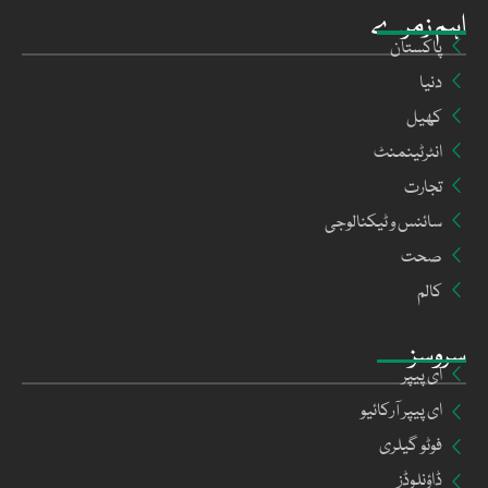
اہم زمرے
پاکستان
دنیا
کھیل
انٹرٹینمنٹ
تجارت
سائنس و ٹیکنالوجی
صحت
کالم
سروسز
ای پیپر
ای پیپر آرکائیو
فوٹو گیلری
ڈاؤنلوڈز