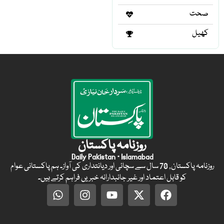
صحت
کھیل
روزنامہ پاکستان
Daily Pakistan · Islamabad
روزنامہ پاکستان, 70 سال سے سچائی اور دیانتداری کی آواز۔ ہم پاکستانی عوام
کو قابل اعتماد اور غیر جانبدارانہ خبریں فراہم کرتے ہیں۔