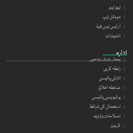
نیوز لیٹر
موبائل ایپ
آر ایس ایس فیڈ
اشتہارات
ادارہ
ہمارے بارے میں
رابطہ کریں
ادارتی پالیسی
ضابطہ اخلاق
پرائیویسی پالیسی
استعمال کی شرائط
اصلاحات و تردید
کریئرز