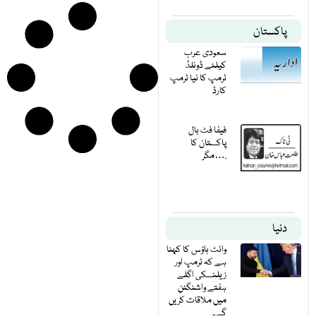
پاکستان
سعودی عرب
کیلئے ڈونلڈ
ٹرمپ کا نیا ٹرمپ
کارڈ
فیفا فٹ بال
پاکستان کا
مگر….
دنیا
وائٹ ہاؤس کا کہنا
ہے کہ ٹرمپ اور
زیلنسکی اگلے
ہفتے واشنگٹن
میں ملاقات کریں
گے۔