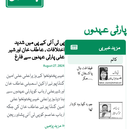
پارٹی عہدوں
پی ٹی آئی کے پی میں شدید
مزید خبریں
اختلافات ، عاطف خان اور شیر
علی پارٹی عہدوں سے فارغ
کالم
August 27, 2024
فیفا فٹ بال
پاکستان کا
خیبر پختونخوا کے وزیراعلی علی امین
مگر….
گنڈاپور نے اراکین اسمبلی عاطف خان
اور شیرعلی ارباب کو پارٹی عہدوں سے
ہٹا دیا۔وزیراعلی خیبر پختونخوا علی
جو رہ گیا، وہ کردار
امین گنڈا پور نے عاطف خان کی جگہ
تھا
ارباب عاصم کو پی ٹی آئی پشاور ریجن
« مزید پڑھیں