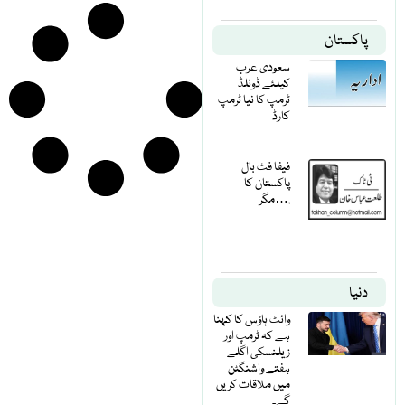
پاکستان
سعودی عرب
کیلئے ڈونلڈ
ٹرمپ کا نیا ٹرمپ
کارڈ
فیفا فٹ بال
پاکستان کا
مگر….
دنیا
وائٹ ہاؤس کا کہنا
ہے کہ ٹرمپ اور
زیلنسکی اگلے
ہفتے واشنگٹن
میں ملاقات کریں
گے۔