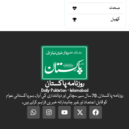
صحت
کھیل
روزنامہ پاکستان
Daily Pakistan · Islamabad
روزنامہ پاکستان, 70 سال سے سچائی اور دیانتداری کی آواز۔ ہم پاکستانی عوام
کو قابل اعتماد اور غیر جانبدارانہ خبریں فراہم کرتے ہیں۔