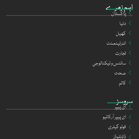
اہم زمرے
پاکستان
دنیا
کھیل
انٹرٹینمنٹ
تجارت
سائنس و ٹیکنالوجی
صحت
کالم
سروسز
ای پیپر
ای پیپر آرکائیو
فوٹو گیلری
ڈاؤنلوڈز