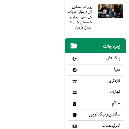
ایران نے حملوں
کے درمیان امریکہ
کے ساتھ ایم او یو
کو معطل کرنے کا
اعلان کر دیا۔
زمرہ جات
پاکستان
دنیا
تازہ ترین
تجارت
جرائم
سائنس و ٹیکنالوجی
انٹرٹینمنٹ