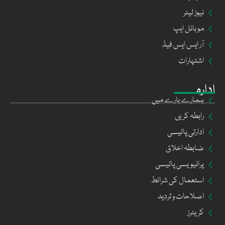
نیوز لیٹر
موبائل ایپ
آر ایس ایس فیڈ
اشتہارات
ادارہ
ہمارے بارے میں
رابطہ کریں
ادارتی پالیسی
ضابطہ اخلاق
پرائیویسی پالیسی
استعمال کی شرائط
اصلاحات و تردید
کریئرز