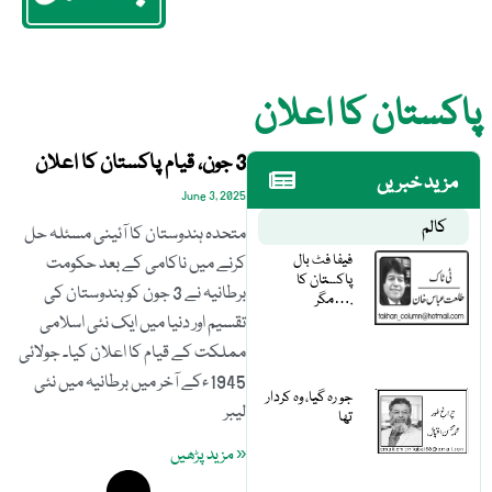
پاکستان کا اعلان
3 جون، قیام پاکستان کا اعلان
مزید خبریں
June 3, 2025
کالم
متحدہ ہندوستان کا آئینی مسئلہ حل
فیفا فٹ بال
کرنے میں ناکامی کے بعد حکومت
پاکستان کا
برطانیہ نے 3 جون کو ہندوستان کی
مگر….
تقسیم اور دنیا میں ایک نئی اسلامی
مملکت کے قیام کا اعلان کیا۔ جولائی
1945ءکے آخر میں برطانیہ میں نئی
جو رہ گیا، وہ کردار
لیبر
تھا
« مزید پڑھیں