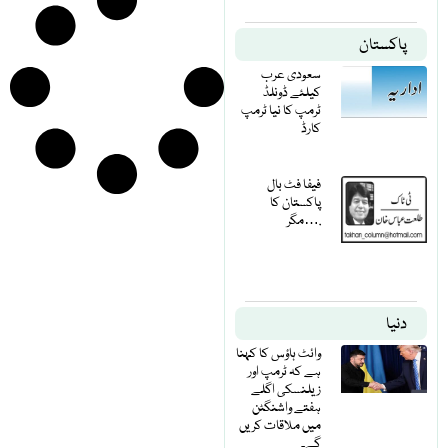
پاکستان
سعودی عرب
کیلئے ڈونلڈ
ٹرمپ کا نیا ٹرمپ
کارڈ
فیفا فٹ بال
پاکستان کا
مگر….
دنیا
وائٹ ہاؤس کا کہنا
ہے کہ ٹرمپ اور
زیلنسکی اگلے
ہفتے واشنگٹن
میں ملاقات کریں
گے۔