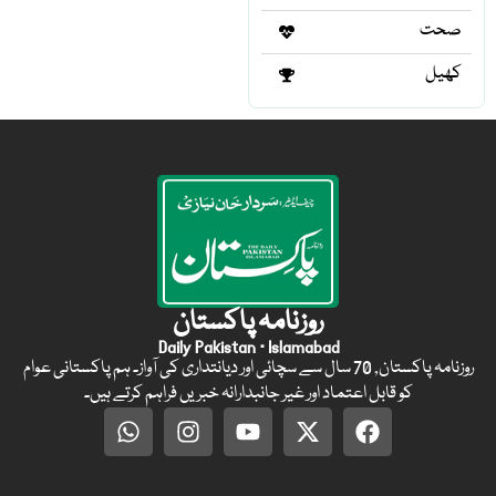
صحت
کھیل
روزنامہ پاکستان
Daily Pakistan · Islamabad
روزنامہ پاکستان, 70 سال سے سچائی اور دیانتداری کی آواز۔ ہم پاکستانی عوام
کو قابل اعتماد اور غیر جانبدارانہ خبریں فراہم کرتے ہیں۔