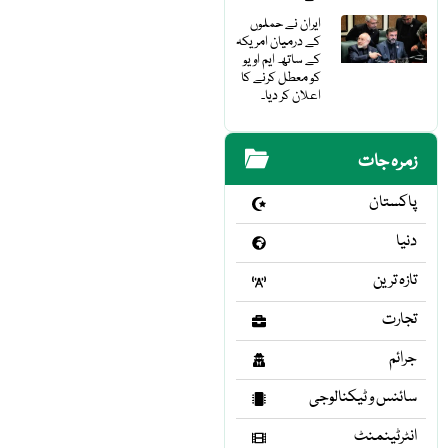
ایران نے حملوں
کے درمیان امریکہ
کے ساتھ ایم او یو
کو معطل کرنے کا
اعلان کر دیا۔
زمرہ جات
پاکستان
دنیا
تازہ ترین
تجارت
جرائم
سائنس و ٹیکنالوجی
انٹرٹینمنٹ