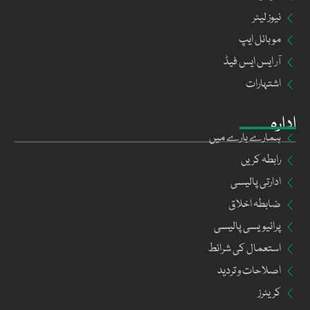
نیوز لیٹر
موبائل ایپ
آر ایس ایس فیڈ
اشتہارات
ادارہ
ہمارے بارے میں
رابطہ کریں
ادارتی پالیسی
ضابطہ اخلاق
پرائیویسی پالیسی
استعمال کی شرائط
اصلاحات و تردید
کریئرز