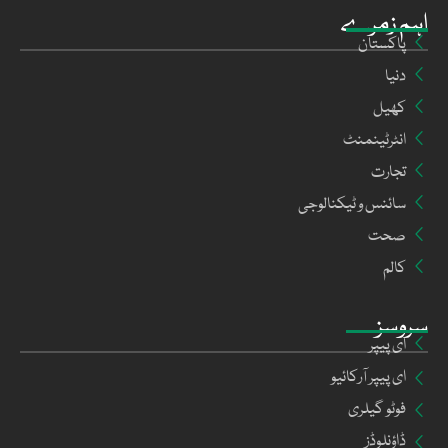
اہم زمرے
پاکستان
دنیا
کھیل
انٹرٹینمنٹ
تجارت
سائنس و ٹیکنالوجی
صحت
کالم
سروسز
ای پیپر
ای پیپر آرکائیو
فوٹو گیلری
ڈاؤنلوڈز