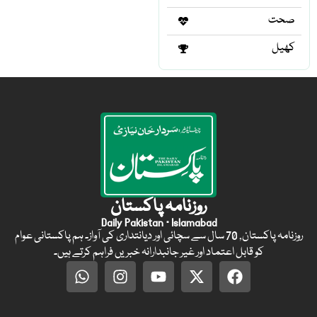
صحت
کھیل
روزنامہ پاکستان
Daily Pakistan · Islamabad
روزنامہ پاکستان, 70 سال سے سچائی اور دیانتداری کی آواز۔ ہم پاکستانی عوام
کو قابل اعتماد اور غیر جانبدارانہ خبریں فراہم کرتے ہیں۔