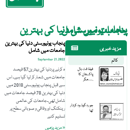
پنجاب یونیورسٹی دنیا کی بہترین جامعات میں شامل
پنجاب یونیورسٹی دنیا کی بہترین
مزید خبریں
جامعات میں شامل
کالم
September 21, 2022
فیفا فٹ بال
ہ کرنے پردنیا کی بہترین57 فیصد
پاکستان کا
جامعات میں شمار کر لیا گیا ہے۔ اس
مگر….
سے قبل پنجاب یونیورسٹی 2018 میں
دنیا کی بہترین 78 فیصد جامعات میں
شامل تھی۔جامعات کی عالمی
جو رہ گیا، وہ کردار
رینکنگ اور وفاقی و صوبائی سطح پر
تھا
تسلیم کئے
« مزید پڑھیں