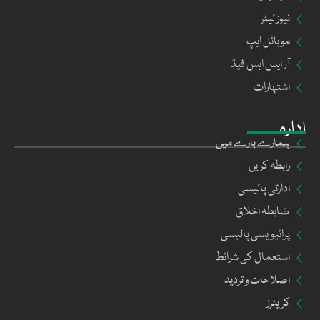
نیوز لیٹر
موبائل ایپ
آر ایس ایس فیڈ
اشتہارات
ادارہ
ہمارے بارے میں
رابطہ کریں
ادارتی پالیسی
ضابطہ اخلاق
پرائیویسی پالیسی
استعمال کی شرائط
اصلاحات و تردید
کریئرز