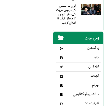
ایران نے حملوں
کے درمیان امریکہ
کے ساتھ ایم او یو
کو معطل کرنے کا
اعلان کر دیا۔
زمرہ جات
پاکستان
دنیا
تازہ ترین
تجارت
جرائم
سائنس و ٹیکنالوجی
انٹرٹینمنٹ