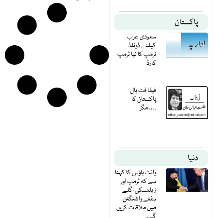
پاکستان
سعودی عرب
کیلئے ڈونلڈ
ٹرمپ کا نیا ٹرمپ
کارڈ
فیفا فٹ بال
پاکستان کا
مگر….
دنیا
وائٹ ہاؤس کا کہنا
ہے کہ ٹرمپ اور
زیلنسکی اگلے
ہفتے واشنگٹن
میں ملاقات کریں
گے۔