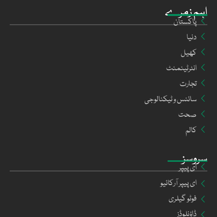
اہم زمرے
پاکستان
دنیا
کھیل
انٹرٹینمنٹ
تجارت
سائنس و ٹیکنالوجی
صحت
کالم
سروسز
ای پیپر
ای پیپر آرکائیو
فوٹو گیلری
ڈاؤنلوڈز