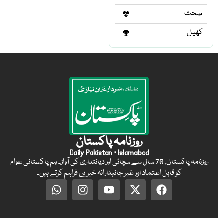
صحت
کھیل
روزنامہ پاکستان
Daily Pakistan · Islamabad
روزنامہ پاکستان, 70 سال سے سچائی اور دیانتداری کی آواز۔ ہم پاکستانی عوام
کو قابل اعتماد اور غیر جانبدارانہ خبریں فراہم کرتے ہیں۔