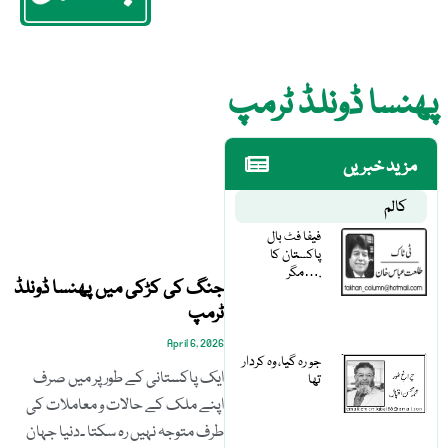
پھنسا ڈونلڈ ٹرمپ
مزید خبریں
کالم
فیفا فٹ بال
پاکستان کا
مگر….
جنگ کی کڑکی میں پھنسا ڈونلڈ
ٹرمپ
April 6, 2026
جو رہ گیا، وہ کردار
ایک پاکستانی کے طور پر میں صرف
تھا
اپنے ملک کے حالات و معاملات کی
طرف متوجہ نہیں رہ سکتا ۔دنیا جہان