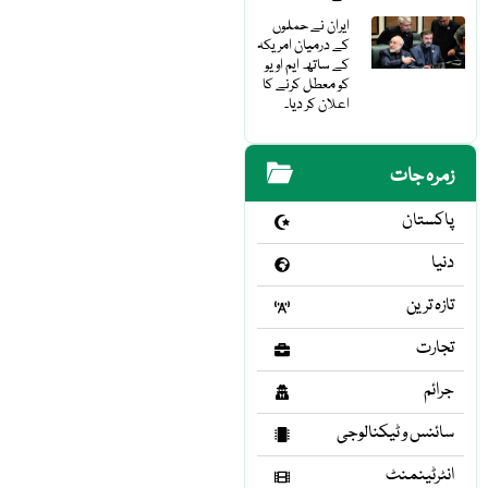
ایران نے حملوں
کے درمیان امریکہ
کے ساتھ ایم او یو
کو معطل کرنے کا
اعلان کر دیا۔
زمرہ جات
پاکستان
دنیا
تازہ ترین
تجارت
جرائم
سائنس و ٹیکنالوجی
انٹرٹینمنٹ