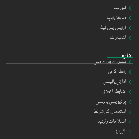
نیوز لیٹر
موبائل ایپ
آر ایس ایس فیڈ
اشتہارات
ادارہ
ہمارے بارے میں
رابطہ کریں
ادارتی پالیسی
ضابطہ اخلاق
پرائیویسی پالیسی
استعمال کی شرائط
اصلاحات و تردید
کریئرز