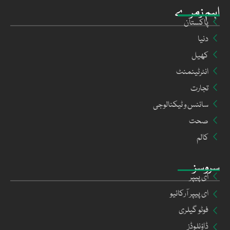
اہم زمرے
پاکستان
دنیا
کھیل
انٹرٹینمنٹ
تجارت
سائنس و ٹیکنالوجی
صحت
کالم
سروسز
ای پیپر
ای پیپر آرکائیو
فوٹو گیلری
ڈاؤنلوڈز