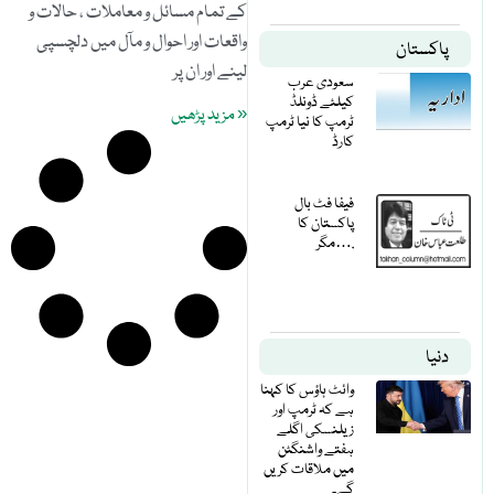
کے تمام مسائل و معاملات ، حالات و
واقعات اور احوال و مآل میں دلچسپی
پاکستان
لینے اور ان پر
سعودی عرب
کیلئے ڈونلڈ
« مزید پڑھیں
ٹرمپ کا نیا ٹرمپ
کارڈ
فیفا فٹ بال
پاکستان کا
مگر….
دنیا
وائٹ ہاؤس کا کہنا
ہے کہ ٹرمپ اور
زیلنسکی اگلے
ہفتے واشنگٹن
میں ملاقات کریں
گے۔