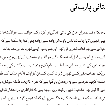
فنکارہ نے عمران خان کی ذاتی زندگی اور کردارکے حوالے سے جو انکشافات
نہےں لایا جا سکتا۔اس بابت تو زیادہ سے زیادہ یہی کہا جا سکتا ہے کہ 
س حوالے سے جو کتاب تحریر کی تھی اور جس میں اپنے تجربات اور مشاہدات
ن کے مطابق اس سے قبل آئلہ ملک کے جو انٹرویو سامنے آئے تھے جن میں ع
صلحتوں کی بنا پر عمرانی میڈیا نے عوام تک پہنچنے سے روکنے کی ہر مم
حریک انصاف بغیر کسی ٹھوس ثبوت کے پاکستان کو ایک ناکام ملک کے طور 
تہ کچھ عرصے سے یہ رجحان بن گیا ہے کہ عوام کا ایک طبقہ سوشل میڈی
ا فرق بھی ملحوظ نہیں رکھتا۔ یہی وجہ ہے کہ افراتفری اور انتشار کو فرو
اپنے وقتی فائدے کیلئے ریاست کے خلاف ہی پراپیگنڈہ شروع کر دیتے ہیں۔ اس