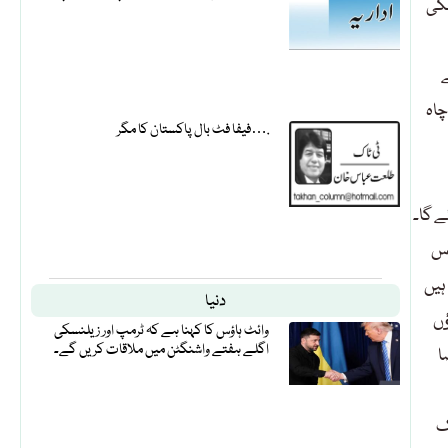
لکی
ے
چاہ
فیفا فٹ بال پاکستان کا مگر….
ے گا۔
اس
ہیں
دنیا
ﺅں
وائٹ ہاؤس کا کہنا ہے کہ ٹرمپ اور زیلنسکی
اگلے ہفتے واشنگٹن میں ملاقات کریں گے۔
ا
ک