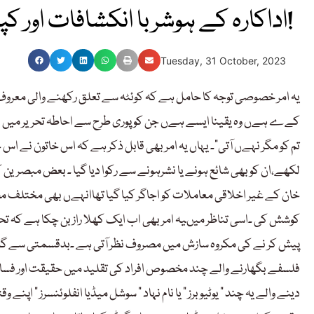
اداکارہ کے ہوشربا انکشافات اور کپتانی پارسائی!
Tuesday, 31 October, 2023
یہ امر خصوصی توجہ کا حامل ہے کہ کوئٹہ سے تعلق رکھنے والی معروف 
کےے ہےں وہ یقینا ایسے ہےں جن کو پوری طرح سے احاطہ تحریر میں بھی 
تم کو مگر نہےں آتی“۔ یہاں یہ امر بھی قابل ذکر ہے کہ اس خاتون نے ا
لکھے،ان کو بھی شائع ہونے یا نشرہونے سے رکوا دیا گیا ۔ بعض مبصری
خان کے غیر اخلاقی معاملات کو اجاگر کیا گیا تھاانہےں بھی مختلف م
کوشش کی ۔اسی تناظر میںیہ امر بھی اب ایک کھلا راز بن چکا ہے کہ ت
پیش کر نے کی مکروہ سازش میں مصروف نظر آتی ہے ۔بدقسمتی سے گذش
فلسفے بگھارنے والے چند مخصوص افراد کی تقلید میں حقیقت اور فسانے ک
دینے والے یہ چند ” یوٹیوبرز “ یا نام نہاد ” سوشل میڈیا انفلوئنسرز “ 