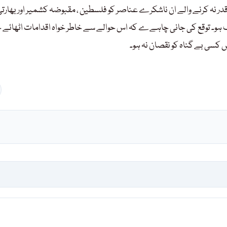
 قدر نہ کرنے والے ان ناشکرے عناصر کو فلسطین ، مقبوضہ کشمیر اور بھارت
ختلف ہو۔ توقع کی جانی چاہےے کہ اس حوالے سے خاطر خواہ اقدامات اٹھائے 
 کسی بے گناہ کو نقصان نہ ہو۔