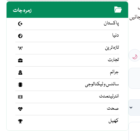
ی
زمرہ جات
جائیں
پاکستان
دنیا
تازہ ترین
🌙
تجارت
جرائم
سائنس و ٹیکنالوجی
انٹرٹینمنٹ
صحت
کھیل