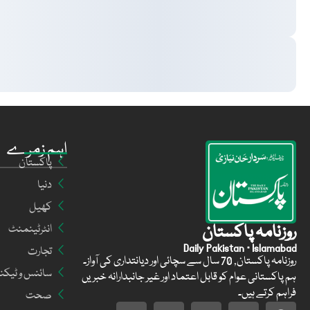
اہم زمرے
پاکستان
دنیا
کھیل
روزنامہ پاکستان
انٹرٹینمنٹ
Daily Pakistan · Islamabad
تجارت
روزنامہ پاکستان, 70 سال سے سچائی اور دیانتداری کی آواز۔
سائنس و ٹیکن
ہم پاکستانی عوام کو قابل اعتماد اور غیر جانبدارانہ خبریں
فراہم کرتے ہیں۔
صحت