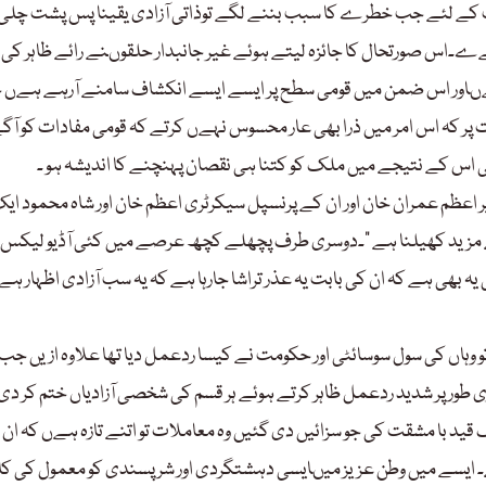
 کے لئے جب خطرے کا سبب بننے لگے توذاتی آزادی یقینا پس پشت چلی 
ےے۔اس صورتحال کا جائزہ لیتے ہوئے غیر جانبدار حلقوںنے رائے ظاہر کی
 ہےںاور اس ضمن میں قومی سطح پر ایسے ایسے انکشاف سامنے آرہے ہےں ج
ر کہ اس امر میں ذرا بھی عار محسوس نہےں کرتے کہ قومی مفادات کو آگ
ی اس کے نتیجے میں ملک کو کتنا ہی نقصان پہنچنے کا اندیشہ ہو ۔
 اعظم عمران خان اور ان کے پرنسپل سیکرٹری اعظم خان اور شاہ محمود ای
ے مزید کھیلنا ہے “۔دوسری طرف پچھلے کچھ عرصے میں کئی آڈیو لیکس 
 بھی ہے کہ ان کی بابت یہ عذر تراشا جارہا ہے کہ یہ سب آزادی اظہار ہے ا
ریکہ میں 9/11کا سانحہ پیش آیا تھا تو وہاں کی سول سوسائٹی اور حکومت نے کیسا ردعمل دیا تھا علاوہ ازیں جب
 طورفوری طور پر شدید ردعمل ظاہر کرتے ہوئے ہر قسم کی شخصی آزادیاں ختم کر دی
 کپیٹل ہل امریکہ میں ریاست مخالف عناصر کو 18برس تک قید با مشقت کی جو سزائیں دی گئیں وہ معاملات تو اتنے تازہ ہےں کہ 
ے۔ ایسے میں وطن عزیز میںایسی دہشتگردی اور شر پسندی کو معمول کی کار