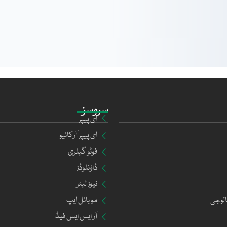
سروسز
ای پیپر
ای پیپر آرکائیو
فوٹو گیلری
ڈاؤنلوڈز
نیوز لیٹر
الوجی
موبائل ایپ
آر ایس ایس فیڈ