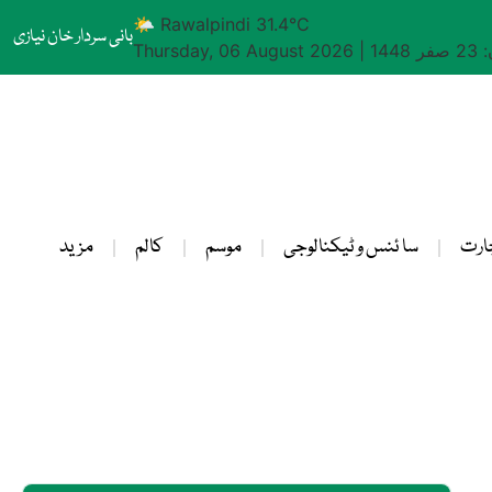
🌤 Rawalpindi 31.4°C
بانی سردار خان نیازی
1448
|
Thursday, 06 August 2026
ارت
سا ئنس و ٹیکنالوجی
موسم
کالم
مزید