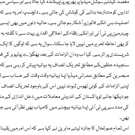
مقصد کیلئے سوشل میڈیا پر بھرپور پراپیگنڈہ کیا جاتا ہے اور سیاس
اداروں کو متنازعہ بنانے کی کوشش کی جاتی ہے ۔ دلچسپ امر یہ ہے کہ ی
اصلیت ہی انکے فالورز پر آشکار ہو جاتی ہے۔ حالیہ دنوں میں بھی ای
چیئرمین پی ٹی آئی اور انکے رفقاءکے اخلاقی اقدار پر بہت سے نا گفتہ ب
کر بھی احاطہ تحریر میں نہیں لایا جا سکتا۔ سوال یہ ہے کہ لوگوں کا ایک
شرپسندی پر اتر ہے، کیا اب وہ ان الزامات کے بعد بھگوڑے یوٹیوبر کی ف
سنجیدہ حلقوںکے مطابق تحریک انصاف یہ بیانیہ پیش کر رہی ہے کہ اگ
مبصرین کے مطابق عمرانی میڈیا اپنا بیانیہ وقت وقت کے حساب سے تبد
اپنے الزامات کے کوئی ٹھوس ثبوت نہیں اس کے باوجود تحریک انصاف ک
جو دیکھا جائے تو پاکستان کے اندرونی معاملات میں دخل اندازی کے 
کی مدد سے پی ٹی آئی اپنا بیانیہ بیچنے میں کامیاب بھی نظر آتی ہے جس
بھی۔
اس تمام صورتحال کا جائزہ لیتے ماہرین نے کہا ہے کہ اس امر میں یقی