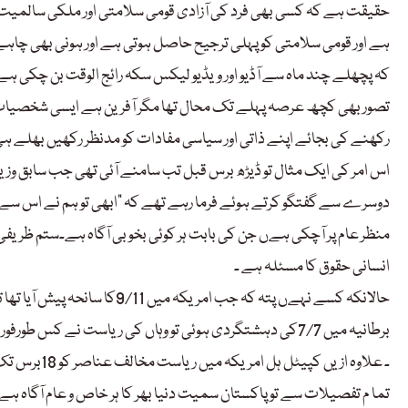
حقیقت ہے کہ کسی بھی فرد کی آزادی قومی سلامتی اور ملکی سالمیت
ہے اور قومی سلامتی کو پہلی ترجیح حاصل ہوتی ہے اور ہونی بھی چاہ
کہ پچھلے چند ماہ سے آڈیو اور ویڈیو لیکس سکہ رائج الوقت بن چکی
تصور بھی کچھ عرصہ پہلے تک محال تھا مگر آفرین ہے ایسی شخصیات پ
رکھنے کی بجائے اپنے ذاتی اور سیاسی مفادات کو مدنظر رکھیں بھلے ہ
اس امر کی ایک مثال تو ڈیڑھ برس قبل تب سامنے آئی تھی جب سابق وزیر
دوسرے سے گفتگو کرتے ہوئے فرما رہے تھے کہ ”ابھی تو ہم نے اس س
منظر عام پر آچکی ہےں جن کی بابت ہر کوئی بخوبی آگاہ ہے۔ستم ظریفی یہ
انسانی حقوق کا مسئلہ ہے ۔
حالانکہ کسے نہےں پتہ کہ جب ام
برطانیہ میں 7/7کی دہشتگردی ہوئی تو وہاں کی ریاست نے کس
۔ علاوہ ازیں
تما م تفصیلات سے تو پاکستان سمیت دنیا بھر کا ہر خاص و عام آگاہ ہ