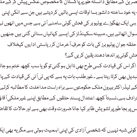
ی مبصرین کے مطابق دانستہ طور پر پاکستان کا مخصوص عکس پیش کر کے م
ہ خود ساختہ دانشور بسا اوقات ایسی باتیں کر دیتے ہیں جن سے انکی اپنی
سے ہی ایک بھگوڑے یوٹیوبر کی فحش گوئی سامنے آئی ہے جس میں انھوں ن
ہ سوال اٹھائے ہیں۔ مبینہ سکینڈلز کی ایسے کہانیاں سنائی گئی ہیں جنھیں 
 حلقہ جو ان یوٹیوبرز کی بات کو حرفِ آخر مان کر ریاستی اداروں کیخلاف
حش گوئی پر اندھا دھند یقین کریں گے؟
ر اس کی قیادت کسی طرح بھی نااہل ہو گئی تو گویا سب کچھ ختم ہو جائ
یل بھی کرتا رہتا ہے ۔ غور طلب بات یہ ہے کہ پی ٹی آئی کی قیادت کے پ
ے لیڈر اکثر بیرون ملک حکومتوں سے براہ راست مداخلت کا مطالبہ کرتے 
مترادف ہے۔نسبتاً کچھ اعتدال پسند حلقوں کے مطابق اپنے غیر ملکی آقا
 پر بجا طور پر تشویش ظاہر کیا جانا ضرورت وقت بھی ہے اور حالات کا تقاض
نا کوئی شبہ نہےں کہ شخصی آزادی کی اپنی اہمیت ہوتی ہے مگر یہ بھی ای