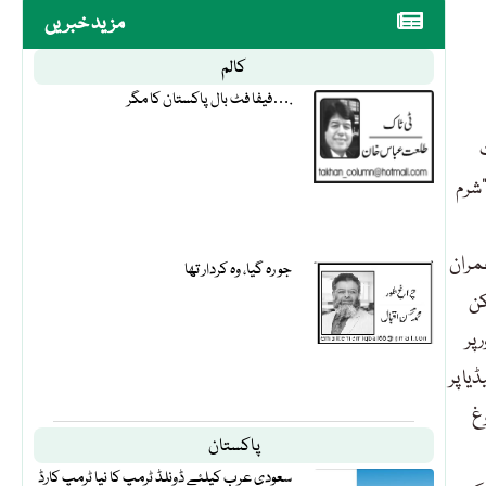
مزید خبریں
کالم
فیفا فٹ بال پاکستان کا مگر….
”شرم
مران
جو رہ گیا، وہ کردار تھا
کن
پر
ا پر
غ
پاکستان
سعودی عرب کیلئے ڈونلڈ ٹرمپ کا نیا ٹرمپ کارڈ