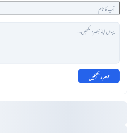
تبصرہ بھیجیں