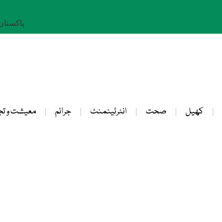
پاکستان: 23 صفر 
کھیل
صحت
انٹرٹینمنٹ
جرائم
معیشت و تج