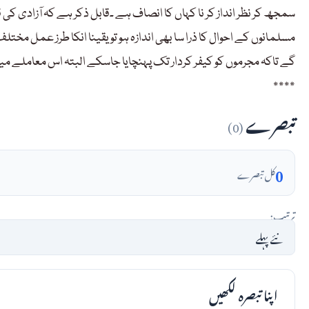
سمجھ کر نظر انداز کر نا کہاں کا انصاف ہے ۔قابل ذکر ہے کہ آزادی کی
مسلمانوں کے احوال کا ذرا سا بھی اندازہ ہو تو یقینا انکا طرز عمل م
گے تاکہ مجرموں کو کیفر کردار تک پہنچایا جاسکے البتہ اس معاملے میں
٭٭٭٭
تبصرے
(0)
0
کل تبصرے
ترتیب:
اپنا تبصرہ لکھیں