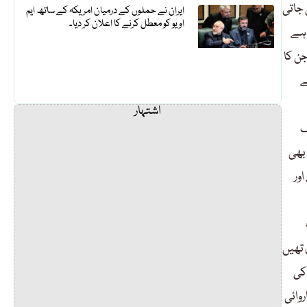
جاتی
ایران نے حملوں کے درمیان امریکہ کے ساتھ ایم
او یو کو معطل کرنے کا اعلان کر دیا۔
 ہے
ن کا
ے
اشتہار
ک
بھی
ور
 تھیں
ان کی
وائی