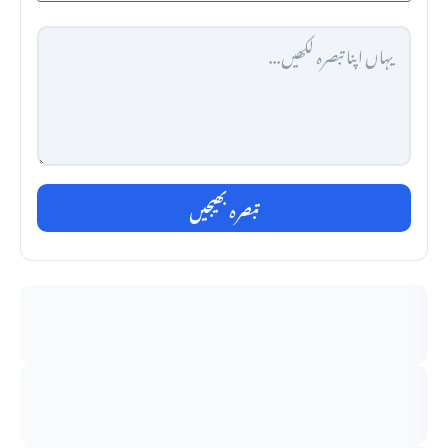
تبصرہ بھیجیں