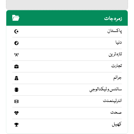
زمرہ جات
پاکستان
دنیا
تازہ ترین
تجارت
جرائم
سائنس و ٹیکنالوجی
انٹرٹینمنٹ
صحت
کھیل