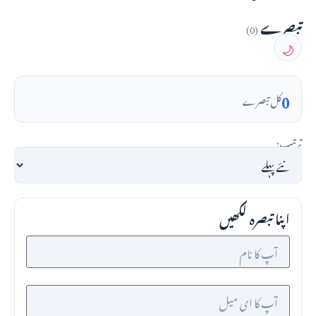
تبصرے
(0)
🌙
0
کل تبصرے
ترتیب:
اپنا تبصرہ لکھیں