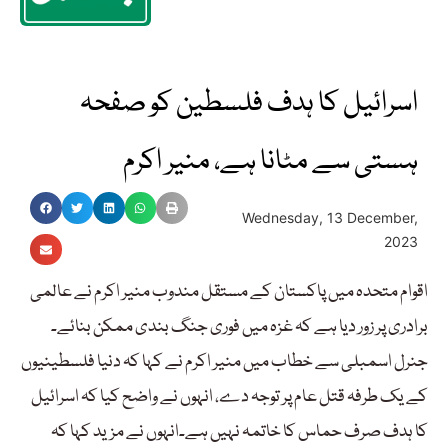
اسرائیل کا ہدف فلسطین کو صفحہ
ہستی سے مٹانا ہے، منیر اکرم
Wednesday, 13 December,
2023
اقوام متحدہ میں پاکستان کے مستقل مندوب منیر اکرم نے عالمی
برادری پر زور دیا ہے کہ غزہ میں فوری جنگ بندی ممکن بنائے۔
جنرل اسمبلی سے خطاب میں منیر اکرم نے کہا کہ دنیا فلسطینیوں
کے یک طرفہ قتل عام پر توجہ دے، انہوں نے واضح کیا کہ اسرائیل
کا ہدف صرف حماس کا خاتمہ نہیں ہے۔انہوں نے مزید کہا کہ