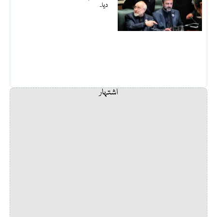
دیا۔
اشتہار