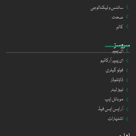
سائنس و ٹیکنالوجی
صحت
کالم
سروسز
ای پیپر
ای پیپر آرکائیو
فوٹو گیلری
ڈاؤنلوڈز
نیوز لیٹر
موبائل ایپ
آر ایس ایس فیڈ
اشتہارات