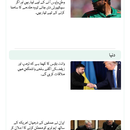
وطن واپس آنے کے لیے تیار ہیں اور اگر
سیکیورٹی دی جائے تو وہ مقدمے کا سامنا
کرنے کے لیے تیار ہیں۔
دنیا
وائٹ ہاؤس کا کہنا ہے کہ ٹرمپ اور
زیلنسکی اگلے ہفتے واشنگٹن میں
ملاقات کریں گے۔
ایران نے حملوں کے درمیان امریکہ کے
ساتھ ایم او یو کو معطل کرنے کا اعلان کر