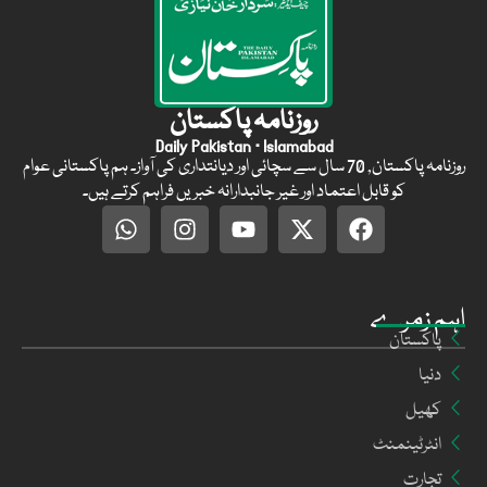
روزنامہ پاکستان
Daily Pakistan · Islamabad
روزنامہ پاکستان, 70 سال سے سچائی اور دیانتداری کی آواز۔ ہم پاکستانی عوام
کو قابل اعتماد اور غیر جانبدارانہ خبریں فراہم کرتے ہیں۔
اہم زمرے
پاکستان
دنیا
کھیل
انٹرٹینمنٹ
تجارت