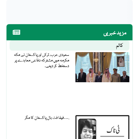
مزید خبریں
کالم
سعودی عرب، ترکی اور پاکستان نے مکہ
مکرمہ میں مشترکہ دفاعی معاہدے پر
دستخط کر دیئے۔
فیفا فٹ بال پاکستان کا مگر….