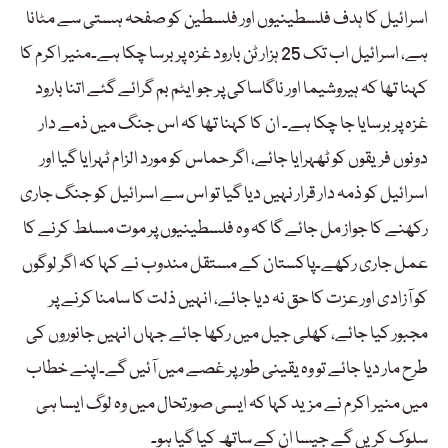
اسرائیل کا ہدف فلسطینیوں اور فلسطین کو صفحہ ہستی سے مٹانا
ہے، اسرائیل اب تک 25 ہزار ٹن بارود غزہ پر برسا چکا ہے۔منیر اکرم کا
کہنا تھا کہ ہیروشیما اور ناگاساکی پر جو ایٹم بم گرائے گئے اتنا بارود
غزہ پر برسایا جا چکا ہے۔ ان کا کہنا تھا کہ اس جنگ میں ذمے دار
دونوں فریقوں کو ٹھہرایا جائے، اگر حماس کو مورد الزام ٹہرایا گیا اور
اسرائیل کو ذمہ دار قرار نہیں دیا گیا تو اس سے اسرائیل کو جنگ جاری
رکھنے کا جواز مل جائے گا کہ وہ فلسطینیوں پر موت مسلط کرنے کا
عمل جاری رکھے۔پاکستان کے مستقل مندوب نے کہا کہ اگر لوگوں
کو آزادی اور عزت کا حق نہ دیا جائے، انہیں ذلت کا سامنا کرنے پر
مجبور کیا جائے، کھلی جیل میں رکھا جائے جہاں انہیں جانوروں کی
طرح مار دیا جائے تو وہ یقینی طور پر غصے میں آئیں گے۔اپنے خطاب
میں منیر اکرم نے مزید کہا کہ ایسی صورتحال میں وہ لوگ ایسا ہی
سلوک کریں گے جیسا ان کے ساتھ کیا گیا ہو۔