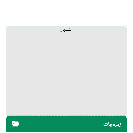
اشتہار
زمرہ جات