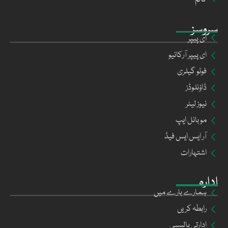
سروسز
ای پیپر
ای پیپر آرکائیو
فوٹو گیلری
ڈاؤنلوڈز
نیوز لیٹر
موبائل ایپ
آر ایس ایس فیڈ
اشتہارات
ادارہ
ہمارے بارے میں
رابطہ کریں
ادارتی پالیسی