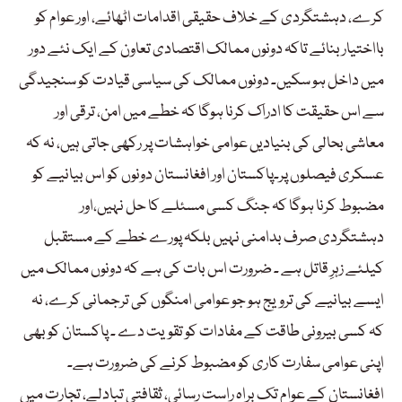
کرے، دہشتگردی کے خلاف حقیقی اقدامات اٹھائے، اور عوام کو
بااختیار بنائے تاکہ دونوں ممالک اقتصادی تعاون کے ایک نئے دور
میں داخل ہو سکیں۔ دونوں ممالک کی سیاسی قیادت کو سنجیدگی
سے اس حقیقت کا ادراک کرنا ہوگا کہ خطے میں امن، ترقی اور
معاشی بحالی کی بنیادیں عوامی خواہشات پر رکھی جاتی ہیں، نہ کہ
عسکری فیصلوں پر۔پاکستان اور افغانستان دونوں کو اس بیانیے کو
مضبوط کرنا ہوگا کہ جنگ کسی مسئلے کا حل نہیں،اور
دہشتگردی صرف بدامنی نہیں بلکہ پورے خطے کے مستقبل
کیلئے زہرِ قاتل ہے ۔ ضرورت اس بات کی ہے کہ دونوں ممالک میں
ایسے بیانیے کی ترویج ہو جو عوامی امنگوں کی ترجمانی کرے، نہ
کہ کسی بیرونی طاقت کے مفادات کو تقویت دے ۔ پاکستان کو بھی
اپنی عوامی سفارت کاری کو مضبوط کرنے کی ضرورت ہے۔
افغانستان کے عوام تک براہِ راست رسائی، ثقافتی تبادلے، تجارت میں