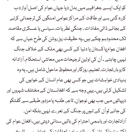
کو ایک ایسے جغرافیے میں بدل دیا جہاں عوام کی اصل آواز دب
کررہ گئی ہے اور طاقت کے مراکز عوامی امنگوں کی ترجمانی کرنے
کے بجائے ذاتی مفادات ، جنگی نظریات، سیاسی یا عسکری مقاصد
تک محدودہو چکے ہیں۔یہ حقیقت روزِ روشن کی طرح عیاں ہے کہ
افغان عوام پاکستان یا دنیا کے کسی بھی ملک کے خلاف جنگ
نہیں چاہتے ۔ اُن کی اولین ترجیحات میں معاشی استحکام، آزادانہ
کاروبار،تجارت، تعلیم، روزگار اور محفوظ ماحول شامل ہیں۔ یہ وہ
بنیادی خواہشات ہیں جو کسی بھی عام انسان کے خوابوں کی
تشکیل کرتی ہیں۔ یہی وجہ ہے کہ افغانستان کے مختلف شہروں اور
دیہاتوں میں جب بھی نوجوان، تاجر، طلبہ یا مزدور طبقے سے گفتگو
کی جائے تو اُن کے لبوں پر جنگ کے نعرے نہیں بلکہ امن،
آزادتجارت اور باہمی احترام کی باتیں سنائی دیتی ہیں۔افغان عوام کی
اکثریت پاکستان کے ساتھ پرامن تعلقات کی خواہاں ہے۔ تاریخی