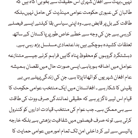
نہیں۔بہت سے افغان شہری اس حقیقت سے بخوبی آگاہ ہیں کہ
طالبان کی عبوری حکومت عوامی مینڈیٹ کی حامل نہیںبلکہ
طاقت کے بل پر قابض ہے۔ وہ اپنی سیاسی بقا کیلئے ایسے فیصلے
کررہی ہے جن کی وجہ سے خطے خاص طورپرپاکستان کے ساتھ
تعلقات کشیدہ ہوچکے ہیں بداعتمادی مسلسل بڑھ رہی ہے،
دہشتگرد گروہوں کو محفوظ پناہ گاہیں فراہم کرنے جیسے متنازعہ
عوامل میں اضافہ ہورہاہے،ایسی صورت حال میں نقصان ہمیشہ
عام افغان شہریوں کو اٹھانا پڑتا ہے، جن کی زندگی پہلے ہی بے
یقینی کا شکار ہے ۔ افغانستان میں ایک منتخب عوامی حکومت کا
قیام اس لیے ناگزیر ہے کہ حقیقی نمائندگی صرف ووٹ کی طاقت
سے ہی ممکن ہے۔ جب عوام کی منتخب قیادت اداروں کو کنٹرول
کرتی ہے، تو نہ صرف فیصلوں میں شفافیت بڑھتی ہے بلکہ خارجہ
پالیسی سے لے کر داخلی امن تک تمام امور میں عوامی حمایت کا