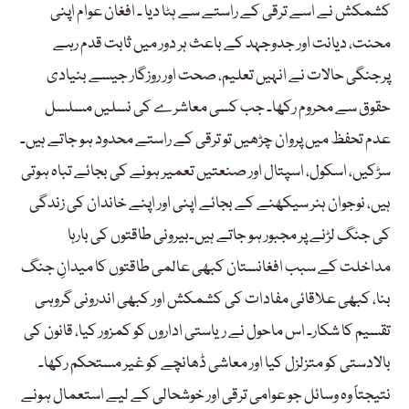
کشمکش نے اسے ترقی کے راستے سے ہٹا دیا ۔ افغان عوام اپنی
محنت، دیانت اور جدوجہد کے باعث ہر دور میں ثابت قدم رہے
پرجنگی حالات نے انہیں تعلیم، صحت اور روزگار جیسے بنیادی
حقوق سے محروم رکھا۔ جب کسی معاشرے کی نسلیں مسلسل
عدم تحفظ میں پروان چڑھیں تو ترقی کے راستے محدود ہو جاتے ہیں۔
سڑکیں، اسکول، اسپتال اور صنعتیں تعمیر ہونے کی بجائے تباہ ہوتی
ہیں، نوجوان ہنر سیکھنے کے بجائے اپنی اور اپنے خاندان کی زندگی
کی جنگ لڑنے پر مجبور ہو جاتے ہیں۔بیرونی طاقتوں کی بارہا
مداخلت کے سبب افغانستان کبھی عالمی طاقتوں کا میدانِ جنگ
بنا، کبھی علاقائی مفادات کی کشمکش اور کبھی اندرونی گروہی
تقسیم کا شکار۔ اس ماحول نے ریاستی اداروں کو کمزور کیا، قانون کی
بالادستی کو متزلزل کیا اور معاشی ڈھانچے کو غیر مستحکم رکھا۔
نتیجتاً وہ وسائل جو عوامی ترقی اور خوشحالی کے لیے استعمال ہونے