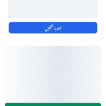
تبصرہ بھیجیں