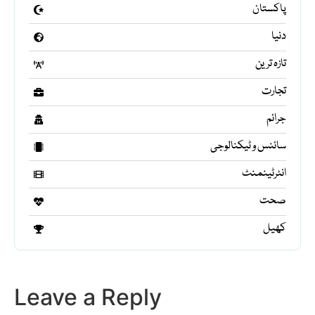
پاکستان
دنیا
تازہ ترین
تجارت
جرائم
سائنس و ٹیکنالوجی
انٹرٹینمنٹ
صحت
کھیل
Leave a Reply