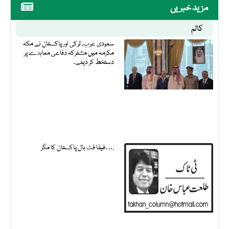
مزید خبریں
کالم
سعودی عرب، ترکی اور پاکستان نے مکہ
مکرمہ میں مشترکہ دفاعی معاہدے پر
دستخط کر دیئے۔
فیفا فٹ بال پاکستان کا مگر….