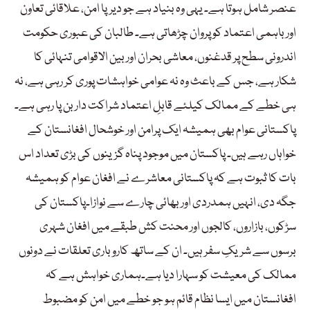
عنصر شامل ہوتا ہے۔ یہی وہ بنیاد ہے جو دیرپا امن، علاقائی تعاون
اور باہمی اعتماد کو پروان چڑھاتی ہے۔ طالبان کی عبوری حکومت
اندرونی سطح پر قدغنوں، معاشی بحران اور بین الاقوامی تنہائی کا
شکار ہے، جس کے باعث وہ نہ عوامی خواہشات پوری کر رہی ہے، نہ
ہی خطے کے ممالک کیلئے قابلِ اعتماد شراکت دار بن پا رہی ہے۔
پاکستانی عوام بھی ہمیشہ ایک پرامن اور خوشحال افغانستان کے
خواہاں رہے ہیں۔ پاکستان میں موجود پناہ گزینوں کی بڑی تعداد اس
بات کا ثبوت ہے کہ پاکستانی معاشرے نے افغان عوام کو ہمیشہ
جگہ دی، انہیں ہمدردی اور بھائی چارے سے نوازا۔پاکستان کی
سڑکوں، بازاروں، کالجوں اور محنت کش طبقے میں افغان شہری
برسوں سے شریکِ سفر ہیں۔ ان کے ساتھ کاروباری تعلقات نے دونوں
ممالک کی معیشت کو سہارا دیا ہے۔ہماری خواہش ہے کہ
افغانستان میں ایسا نظام قائم ہو جو خطے میں امن کو مضبوط