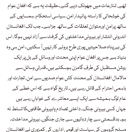
تھے، تنازعات میں جھونک دیے گئے۔حقیقت یہ ہے کہ افغان عوام
کی خوشحالی کا راستہ ،پائیدار امن، سیاسی استحکام، ہمسایوں کے
ساتھ پرامن اورمتوازن تعلقات کے ساتھ جڑاہے۔ جب تک افغانستان
اندرونی انتشار اور بیرونی مداخلتوں کی گرفت سے آزاد نہیں ہوگا، اس
کی بے پناہ صلاحیتیں پوری طرح بروئے کار نہیں آ سکتیں۔ امن ہی وہ
بنیاد ہے جس پر افغان عوام اپنی محنت اور وسائل کے بل پر ایک
روشن مستقبل کی طرف گامزن ہوسکتے ہیں۔قدرتی وسائل سے
مالامال افغانستان کے محنت کش عوام صدیوں سے امن، تجارت اور
باہمی احترام کے قائل رہے ہیں۔ تاریخ گواہ ہے کہ اس خطے کے
عام لوگ ہمیشہ سے ایک ایسے معاشرے کے خواہاں رہے ہیں
جہاں کسی بیرونی جنگ، داخلی تصادم یابیرونی طاقتوںکا تسلط نہ
ہو۔ بدقسمتی سے چار دہائیوں سے جاری جنگوں، بیرونی مداخلت،
مسلح گروہوں کی سیاست اور قومی اداروں کی کمزوری نے افغانستان