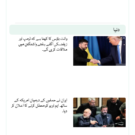
دنیا
وائٹ ہاؤس کا کہنا ہے کہ ٹرمپ اور
زیلنسکی اگلے ہفتے واشنگٹن میں
ملاقات کریں گے۔
ایران نے حملوں کے درمیان امریکہ کے
ساتھ ایم او یو کو معطل کرنے کا اعلان کر
دیا۔