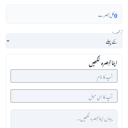
0
کل تبصرے
ترتیب:
اپنا تبصرہ لکھیں