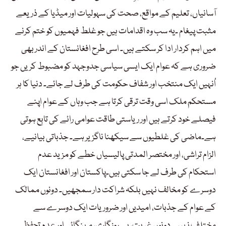
آسانیاں، تعلیم کے مواقع، صحت کی سہولیات اور میڈیا کے ذریعے
مثبت پیغام ۔یہ سب وہ اقدامات ہیں جو غلط فہمیوں کو ختم کرنے
میں اہم کردار ادا کر سکتے ہیں۔ اسی طرح افغانستان کے اندر بھی
ضروری ہے کہ عوام ایک ایسی سیاسی جدوجہد کو مضبوط کریں جو
اُنہیں ایک منتخب اور شفاف حکومت کی طرف لے جائے۔ دنیا کا ہر
مستحکم ملک اسی وقت ترقی کرتا ہے جب وہاں کے عوام اپنے
فیصلے خود کرتے ہیں اور ریاستی طاقت عوامی رائے کی تابع ہوتی
ہے۔ماضی کی غلطیوں سے سیکھنا ناگزیر ہے۔ جذباتی بیانیے،
الزام تراشی، اور مختصر المدتی پالیسیاں خطے کو مزید عدم
استحکام کی طرف لے جا سکتی ہیں۔پاکستان اور افغانستان ایک
دوسرے کو مخالف نہیں بلکہ شراکت دار سمجھیں۔ دونوں ممالک
کے عوام کے جذبات، امیدیں اور ضروریات ایک دوسرے سے
مختلف نہیں۔ دونوں غربت، بے روزگاری، مہنگائی اور عدم تحفظ