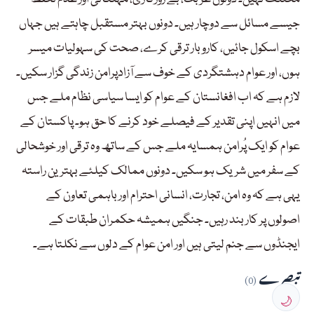
جیسے مسائل سے دوچار ہیں۔ دونوں بہتر مستقبل چاہتے ہیں جہاں
بچے اسکول جائیں، کاروبار ترقی کرے، صحت کی سہولیات میسر
ہوں، اور عوام دہشتگردی کے خوف سے آزادپرامن زندگی گزار سکیں۔
لازم ہے کہ اب افغانستان کے عوام کو ایسا سیاسی نظام ملے جس
میں انہیں اپنی تقدیر کے فیصلے خود کرنے کا حق ہو۔ پاکستان کے
عوام کو ایک پُرامن ہمسایہ ملے جس کے ساتھ وہ ترقی اور خوشحالی
کے سفر میں شریک ہو سکیں۔ دونوں ممالک کیلئے بہترین راستہ
یہی ہے کہ وہ امن، تجارت، انسانی احترام اور باہمی تعاون کے
اصولوں پر کاربند رہیں۔ جنگیں ہمیشہ حکمران طبقات کے
ایجنڈوں سے جنم لیتی ہیں اور امن عوام کے دلوں سے نکلتا ہے۔
تبصرے
(0)
🌙