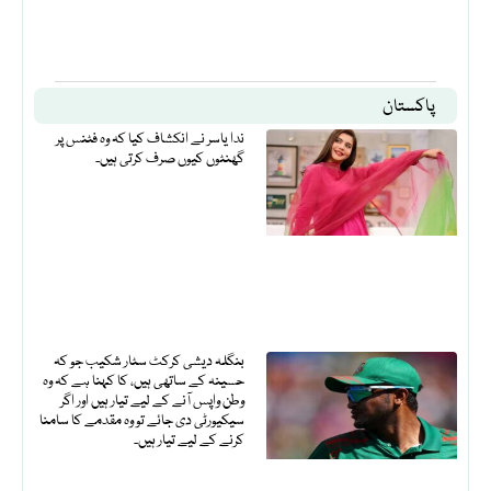
پاکستان
ندا یاسر نے انکشاف کیا کہ وہ فٹنس پر
گھنٹوں کیوں صرف کرتی ہیں۔
بنگلہ دیشی کرکٹ سٹار شکیب جو کہ
حسینہ کے ساتھی ہیں، کا کہنا ہے کہ وہ
وطن واپس آنے کے لیے تیار ہیں اور اگر
سیکیورٹی دی جائے تو وہ مقدمے کا سامنا
کرنے کے لیے تیار ہیں۔