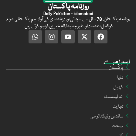
روزنامہ پاکستان
Daily Pakistan · Islamabad
روزنامہ پاکستان, 70 سال سے سچائی اور دیانتداری کی آواز۔ ہم پاکستانی عوام
کو قابل اعتماد اور غیر جانبدارانہ خبریں فراہم کرتے ہیں۔
اہم زمرے
پاکستان
دنیا
کھیل
انٹرٹینمنٹ
تجارت
سائنس و ٹیکنالوجی
صحت
کالم