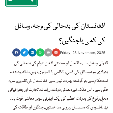
افغانستان کی بدحالی کی وجہ، وسائل
کی کمی یاجنگیں؟
Friday, 28 November, 2025
قدرتی وسائل سے مالامال اور محنتی افغان عوام کی بدحالی کی
بنیادی وجہ وسائل کی کمی، ناکامی یا کمزوری نہیں بلکہ ،وہ عدم
استحکام ہے جو گزشتہ چار دہائیوں سے افغانستان کی تقدیر پر سایہ
فگن ہے ۔ اس ملک نے معدنی دولت، زراعت، تجارت اور جغرافیائی
محلِ وقوع کی بدولت خطے کی ایک ابھرتی ہوئی معاشی قوت بننا
تھا، افسوس کہ مسلسل بیرونی مداخلتوں، جنگوں اور طاقت کی