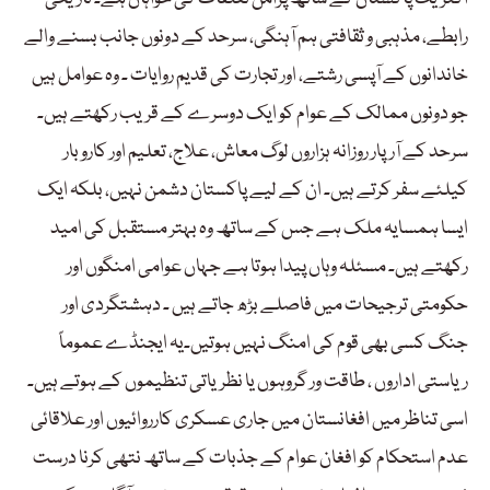
رابطے، مذہبی و ثقافتی ہم آہنگی، سرحد کے دونوں جانب بسنے والے
خاندانوں کے آپسی رشتے، اور تجارت کی قدیم روایات ۔ وہ عوامل ہیں
جو دونوں ممالک کے عوام کو ایک دوسرے کے قریب رکھتے ہیں۔
سرحد کے آرپار روزانہ ہزاروں لوگ معاش، علاج، تعلیم اور کاروبار
کیلئے سفر کرتے ہیں۔ ان کے لیے پاکستان دشمن نہیں، بلکہ ایک
ایسا ہمسایہ ملک ہے جس کے ساتھ وہ بہتر مستقبل کی امید
رکھتے ہیں۔ مسئلہ وہاں پیدا ہوتا ہے جہاں عوامی امنگوں اور
حکومتی ترجیحات میں فاصلے بڑھ جاتے ہیں ۔ دہشتگردی اور
جنگ کسی بھی قوم کی امنگ نہیں ہوتیں۔یہ ایجنڈے عموماً
ریاستی اداروں ، طاقت ور گروہوں یا نظریاتی تنظیموں کے ہوتے ہیں۔
اسی تناظر میں افغانستان میں جاری عسکری کارروائیوں اور علاقائی
عدم استحکام کو افغان عوام کے جذبات کے ساتھ نتھی کرنا درست