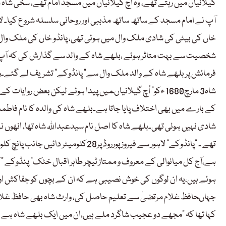
گیلانیاں میں رہتے تھے، وہ اُچ گیلانیاں میں مسجد امام تھے، سخی ش
آپ نے امام مسجد کے ساتھ ساتھ مذہبی اور روحانی سلسلہ شروع کیا۔ لاہ
خاں کی بیٹی کی شادی ملک وال میں ہوئی تھی، پانڈو خاں کی ملک وال
شخصیت سے بہت متاثر ہوئے ،بلھے شاہ کے والد سے گذارش کی کہ آپ ©
فرمائش پر بلھے شاہ کے والد ملک وال سے” پانڈوکے” تشریف لے گئے۔و
شاہ3 مارچ1680 ءکو” اُچ گیلانیاںمیں پیدا ہوئے لیکن بعض روا
کے بارے میں بھی اختلاف پایا جاتا ہے۔بلھے شاہ کی والدہ کا نام فاطمہ 
شادی نہیں ہوئی تھی۔بلھے شاہ کا اصل نام سیدعبداللہ شاہ تھا، انھوں
تھے ۔ “پانڈوکے” لاہور سے فیروز پورروڈ 
ہے،آج کل میانوالی کے معروف و ممتاز ٹیچر طاہر اقبال خٹک” پنڈوکے 
ہوئے ہیں،یہ ان لوگوں کی خوش نصیبی ہے کہ ان کے بچوں کو جفاکش ا
جہاںحافظ غلام مرتضیٰ سے تعلیم حاصل کی، وارث شاہ بھی حافظ غلام
کہا تھا کہ “مجھے دو عجیب شاگرد ملے ہیں،ان میں ایک بلھے شاہ ہے ،