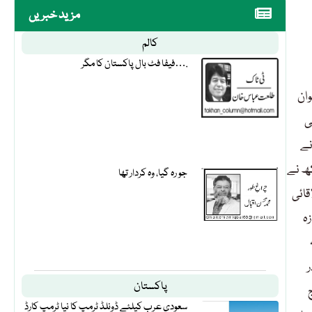
مزید خبریں
کالم
فیفا فٹ بال پاکستان کا مگر….
وان
ی
نے
کھ نے
جو رہ گیا، وہ کردار تھا
قائی
زہ
ر
پاکستان
سعودی عرب کیلئے ڈونلڈ ٹرمپ کا نیا ٹرمپ کارڈ