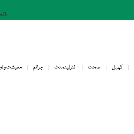
پاکستان: 
کھیل
صحت
انٹرٹینمنٹ
جرائم
معیشت و تج