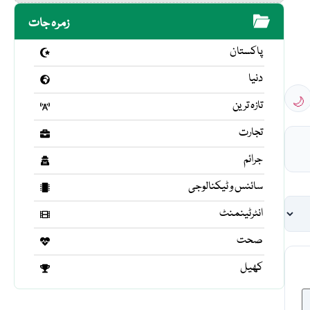
زمرہ جات
پاکستان
دنیا
🌙
تازہ ترین
تجارت
جرائم
سائنس و ٹیکنالوجی
انٹرٹینمنٹ
صحت
کھیل