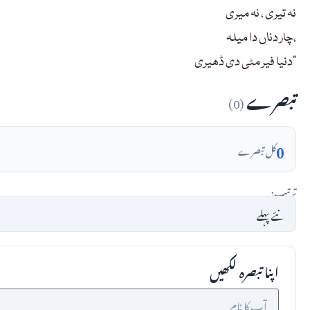
نہ تیری ، نہ میری
چار دناں دا میلہ،
دنیا فیر مٹی دی ڈھیری”
تبصرے
(0)
0
کل تبصرے
ترتیب:
اپنا تبصرہ لکھیں