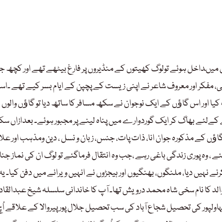
ﺅں میںداخل ہوئے تولوگ کھیتوں کے منڈیروں پر فارغ بیٹھے تھے اور کچھ ج
 مفکر اور معروف شاعر نے اپنی زیست کے پچپن کے ایام بسر کیے تھے ۔اس
یا اور اس گاﺅں کے ایک نوجوان نے سکھ مسافر کا ساتھ دیا تو گاﺅں والوں 
کےلئے بھاگ کر ایک گوردوارے میں پناہ لینے پر مجبور ہوئے۔ بعدازاں س
گاﺅں کے مذکورہ جوان انا، ذات پات، جنس، زبان و نسل ، دین ومذہب اور علا
ئے ، وہ پوری زندگی باغی رہے ،جب وہ انتقال فرماگئے تو لوگ ان کی نماز جنا
ے نہیں دیا، ملنگوں، بھنگیوں اور ہیجڑوں نے انہیں ویرانے میں دفن کیا۔ یہ
کا نام سخی شاہ محمد درویش تھا۔ آپ کا خاندانی سلسلہ شیخ عبدالقاد
اولپور کی تحصیل شجاع آباد کی سب تحصیل جلال پور پیروالا کے علاقے اُچ