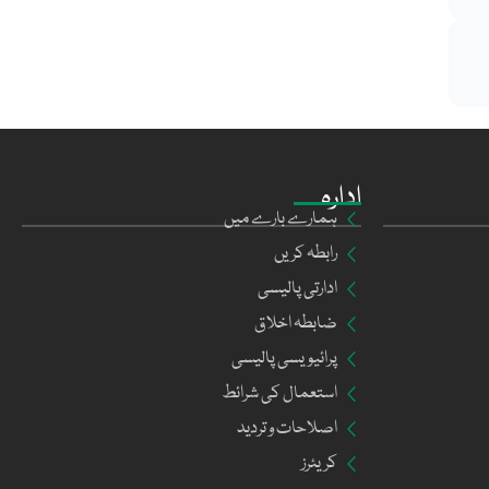
ادارہ
ہمارے بارے میں
رابطہ کریں
ادارتی پالیسی
ضابطہ اخلاق
پرائیویسی پالیسی
استعمال کی شرائط
اصلاحات و تردید
کریئرز