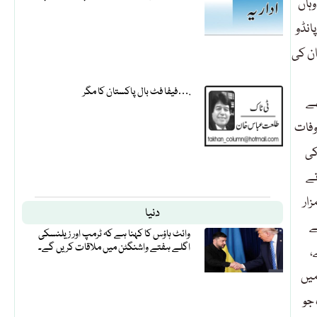
ہاں
انڈو
ان کی
فیفا فٹ بال پاکستان کا مگر….
ھے
 وفات
کی
تے
مزار
دنیا
ے
وائٹ ہاؤس کا کہنا ہے کہ ٹرمپ اور زیلنسکی
اگلے ہفتے واشنگٹن میں ملاقات کریں گے۔
،
میں
جو