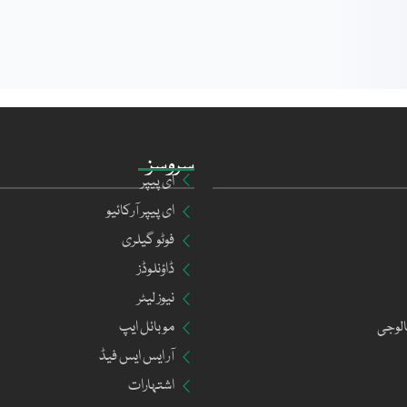
سروسز
ای پیپر
ای پیپر آرکائیو
فوٹو گیلری
ڈاؤنلوڈز
نیوز لیٹر
الوجی
موبائل ایپ
آر ایس ایس فیڈ
اشتہارات