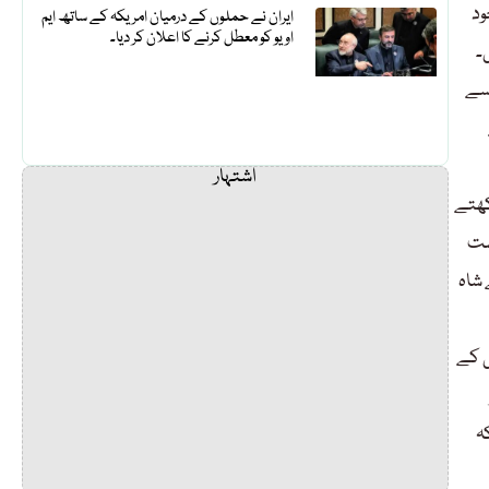
ود
ایران نے حملوں کے درمیان امریکہ کے ساتھ ایم
او یو کو معطل کرنے کا اعلان کر دیا۔
۔
 سے
اشتہار
کھتے
ر بیعت کی، بلھے شاہ فرقوں اور ذات پات کے خلاف تھے۔جب22 اگست
 شاہ
ی کے
ہ