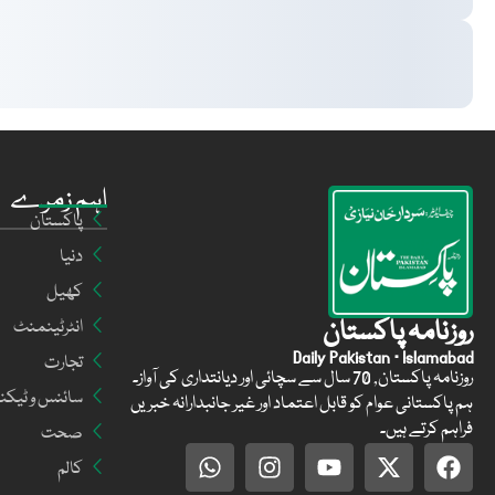
اہم زمرے
پاکستان
دنیا
کھیل
روزنامہ پاکستان
انٹرٹینمنٹ
Daily Pakistan · Islamabad
تجارت
روزنامہ پاکستان, 70 سال سے سچائی اور دیانتداری کی آواز۔
سائنس و ٹیکن
ہم پاکستانی عوام کو قابل اعتماد اور غیر جانبدارانہ خبریں
فراہم کرتے ہیں۔
صحت
کالم