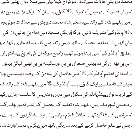
اہ محمد درویش حالات سے تنگ ہوکر اُچ گیلانیاں سے ملک وال چلے گئے، و
ور اور قصور کے درمیان “پانڈوکے ©” گاﺅں ہے، ان کے ایک بڑے زمین دار پ
 میں بلھے شاہ کے والد سید سخی شاہ محمد درویش سے ملاقات ہوئی،وہ 
” پانڈوکے” تشریف لائیں اور گاﺅںکی مسجد میں امام بن جائیں،ان کی
ہاں انھوں نے امام مسجد کے ساتھ درس و تدریس کا سلسلہ جاری رکھا۔بل
یات کے مطابق ” پانڈو کے” میں پیدا ہوئے تھے، واضح ہوکہ ان کی تاریخ پیدائش اور
بی بی تھا،ان کی دو بہنیں صغراں بی بی اور سکینہ بی بی تھیں لیکن بہنوں 
 نے ابتدائی تعلیم “پانڈوکے © ” میںحاصل کی، وہ دن کے وقت بھینسیں چرا
پر28کلومیٹر دائیں جانب پانچ کلومیٹر کے فاصلے پر ایک گاﺅں ہے۔ “پانڈوکے ©” میں بلھے شاہ کے والد کا 
“کے قریب نواں پینڈ پانڈو کی سکول میں درس و تدریس کا سلسلہ جاری رکھ
ور محنتی ٹیچر ملے ہیں۔بلھے شاہ تعلیم کے حصول کےلئے قصور چلے گئے
 مرتضیٰ کے شاگرد تھے۔ حافظ غلام مرتضیٰ نے اپنے شاگردوں کے بارے 
جس نے علم حاصل کرنے کے بعد سارنگی ہاتھ میں پکڑلی، دوسرا وارث شاہ 