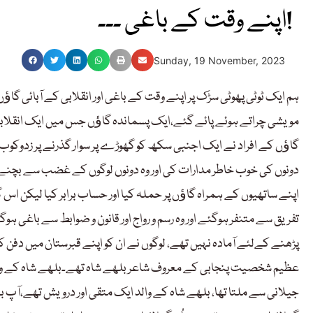
اپنے وقت کے باغی ۔۔۔!
Sunday, 19 November, 2023
ہم ایک ٹوٹی پھوٹی سڑک پر اپنے وقت کے باغی اور انقلابی کے آبائی گا
مویشی چراتے ہوئے پائے گئے،ایک پسماندہ گاﺅں جس میں ایک انقلابی،
گاﺅں کے افراد نے ایک اجنبی سکھ کو گھوڑے پر سوار گذرنے پر زدوکوب ک
دونوں کی خوب خاطر مدارات کی اور وہ دونوں لوگوں کے غضب سے بچنے 
اپنے ساتھیوں کے ہمراہ گاﺅں پر حملہ کیا اور حساب برابر کیا لیکن اس 
تفریق سے متنفر ہوگئے اور وہ رسم و رواج اور قانون و ضوابط سے باغی ہوگ
پڑھنے کےلئے آمادہ نہیں تھے، لوگوں نے ان کو اپنے قبرستان میں دفن کرن
عظیم شخصیت پنجابی کے معروف شاعر بلھے شاہ تھے۔بلھے شاہ کے والد 
جیلانی سے ملتا تھا، بلھے شاہ کے والد ایک متقی اور درویش تھے،آپ بہ