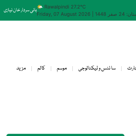
🌤 Rawalpindi 27.2°C
بانی سردار خان نیازی
24 صفر 1448
|
Friday, 07 August 2026
ارت
سا ئنس و ٹیکنالوجی
موسم
کالم
مزید