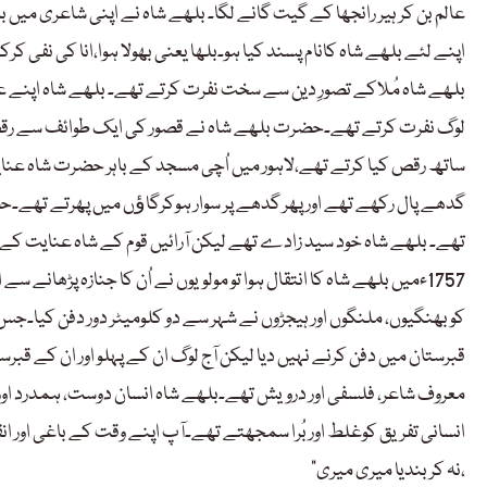
عالم بن کر ہیر رانجھا کے گیت گانے لگا۔ بلھے شاہ نے اپنی شاعری میں 
اپنے لئے بلھے شاہ کانام پسند کیا ہو۔بلھا یعنی بھولا ہوا،انا کی نفی 
بلھے شاہ مُلاکے تصورِ دین سے سخت نفرت کرتے تھے۔ بلھے شاہ اپنے ع
لوگ نفرت کرتے تھے۔حضرت بلھے شاہ نے قصور کی ایک طوائف سے رقص س
ساتھ رقص کیا کرتے تھے،لاہور میں اُچی مسجد کے باہر حضرت شاہ عنا
گدھے پال رکھے تھے اور پھر گدھے پر سوار ہوکرگاﺅں میں پھرتے تھے۔
1757ءمیں بلھے شاہ کا انتقال ہوا تو مولویوں نے اُن کا جنازہ پڑھانے سے
کو بھنگیوں، ملنگوں اور ہیجڑوں نے شہر سے دو کلومیٹر دور دفن کیا۔جس 
قبرستان میں دفن کرنے نہیں دیا لیکن آج لوگ ان کے پہلو اور ان کے قبر
معروف شاعر، فلسفی اور درویش تھے۔بلھے شاہ انسان دوست، ہمدرد اور
انسانی تفریق کوغلط اور بُرا سمجھتے تھے۔آپ اپنے وقت کے باغی اور انق
“نہ کر بندیا میری میری،