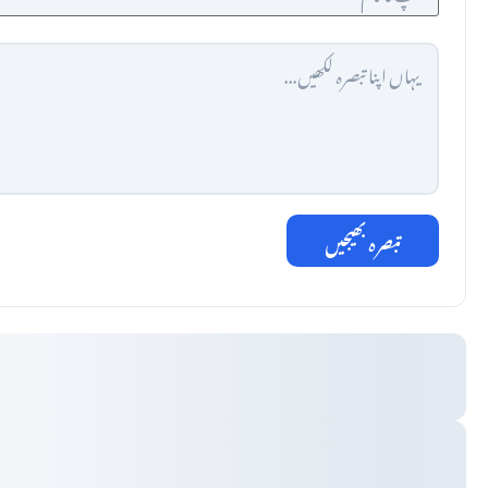
تبصرہ بھیجیں