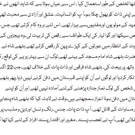
بلھا تخلص کے طور استعمال کیا ، اس سے عیاں ہوتا ہے کہ شاید انھوں نے خ
کرکے اپنی ذات کو بھول چکا ہو۔آ پ کو انسانیت، عشق اور آزادی سے محبت تھی
ہد کے مولویوں اورمفتیوںسے بیزار تھے، اس لئے ہر وہ کام کرتے تھے،جس
یکھا اور گوا لیار کی ایک طوائف سے رقص کی تربیت لی۔وہ ہیجڑوں کے
یت کے انتظار میں عورتوں کے کپڑے پہن کر رقص کرتے تھے،بلھے شاہ نے
حضرت بلھے شاہ امام مسجد کے بیٹے تھے،لوگ ان سے بہتر رویے کی توقع ر
تھے۔ بلھے شاہ خود سید زادے تھے لیکن آرائیں قوم کے شاہ عنایت کے ہاتھ پ
 انکار کردیا اور لوگوں نے اُن کو اپنے قبرستان میں دفن کرنے نہیں دیا ،پھر بلھے
شخص کی لوگ نماز جنازہ پڑھنے کےلئے آمادہ نہیں تھے ا ور اُن کو اپنے
ستان میں دفن ہونا اعزاز سمجھتے ہیں۔وقت نے ثابت کیا کہ بلھے شاہ پنجاب
 مساوات کے قائل تھے، آپ ذات پات، جنس ،رنگ و نسل اوردین و مذہب پر
لابی تھے۔آپ نے تعصب پسند ، مغرور اور اقتدار پسند افراد کےلئے کہا تھاک