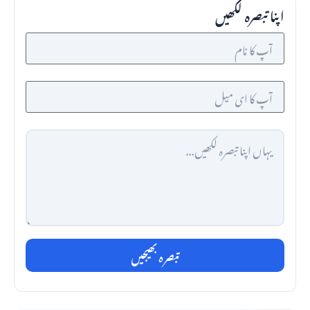
اپنا تبصرہ لکھیں
تبصرہ بھیجیں