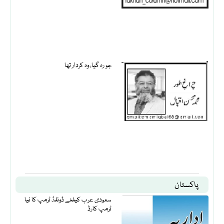
جو رہ گیا، وہ کردار تھا
پاکستان
سعودی عرب کیلئے ڈونلڈ ٹرمپ کا نیا
ٹرمپ کارڈ