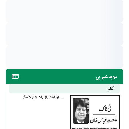
مزید خبریں
کالم
فیفا فٹ بال پاکستان کا مگر….