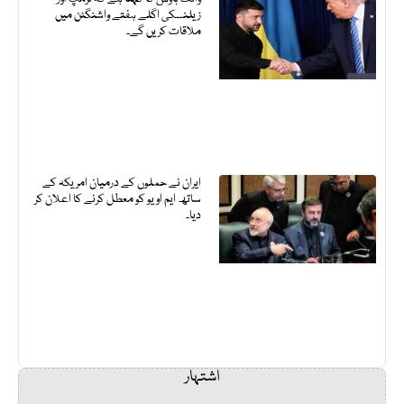
زیلنسکی اگلے ہفتے واشنگٹن میں
ملاقات کریں گے۔
ایران نے حملوں کے درمیان امریکہ کے
ساتھ ایم او یو کو معطل کرنے کا اعلان کر
دیا۔
اشتہار