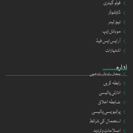
فوٹو گیلری
ڈاؤنلوڈز
نیوز لیٹر
موبائل ایپ
آر ایس ایس فیڈ
اشتہارات
ادارہ
ہمارے بارے میں
رابطہ کریں
ادارتی پالیسی
ضابطہ اخلاق
پرائیویسی پالیسی
استعمال کی شرائط
اصلاحات و تردید