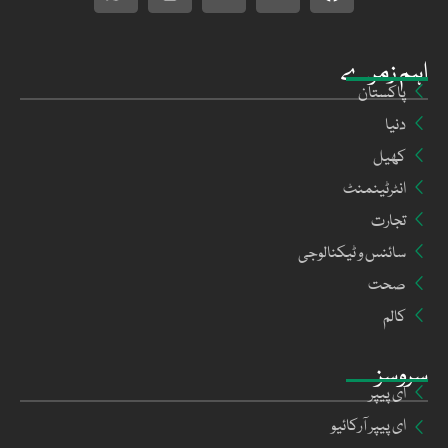
اہم زمرے
پاکستان
دنیا
کھیل
انٹرٹینمنٹ
تجارت
سائنس و ٹیکنالوجی
صحت
کالم
سروسز
ای پیپر
ای پیپر آرکائیو