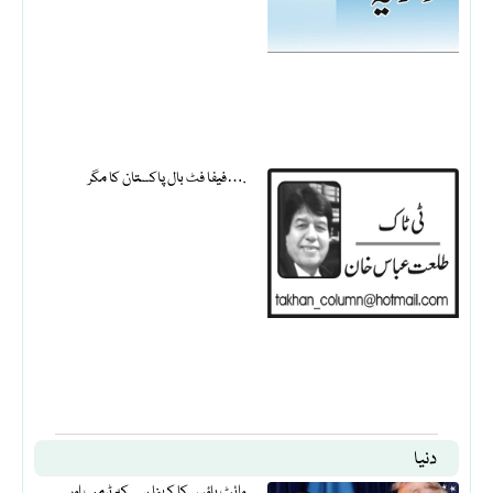
فیفا فٹ بال پاکستان کا مگر….
دنیا
وائٹ ہاؤس کا کہنا ہے کہ ٹرمپ اور