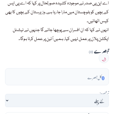
اے این پی صدر نے موجودہ کشیدہ صورتحال پر کہا کہ اے پی ایس
کے بچوں کو بلوچستان میں مارا جا رہا ہے، وزیرستان کے بچوں کا بھی
کیس اٹھائیں۔
انہوں نے کہا کہ ان افسران سے پوچھا جائے گا جنہوں نے نیشنل
ایکشن پلان پر عمل نہیں کیا، ہمیں آئین پر عمل کرنا ہوگا۔
تبصرے
(0)
🌙
0
کل تبصرے
ترتیب: