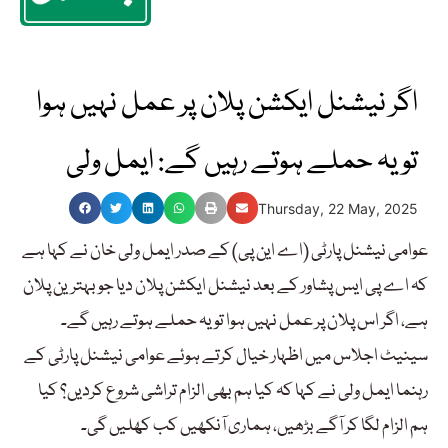
اگر نیشنل ایکشن پلان پر عمل نہیں ہوا
تو یہ حملے ہوتے رہیں گے: ایمل ولی
Thursday, 22 May, 2025
عوامی نیشنل پارٹی (اے این پی) کے صدر ایمل ولی خان نے کہا ہے
کہ اے پی ایس پشاور کے بعد نیشنل ایکشن پلان دیا جو بہترین پلان
ہے، اگر اس پلان پر عمل نہیں ہوا تو یہ حملے ہوتے رہیں گے۔
سینیٹ اجلاس میں اظہار خیال کرتے ہوئے عوامی نیشنل پارٹی کے
رہنما ایمل ولی نے کہا کہ کیا ہم بھی الزام تراشی شروع کردیں؟ کیا
ہم الزام لگا کر آگے بڑھیں، ہماری آنکھیں کب کھلیں گی۔