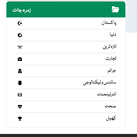
زمرہ جات
پاکستان
دنیا
تازہ ترین
تجارت
جرائم
سائنس و ٹیکنالوجی
انٹرٹینمنٹ
صحت
کھیل