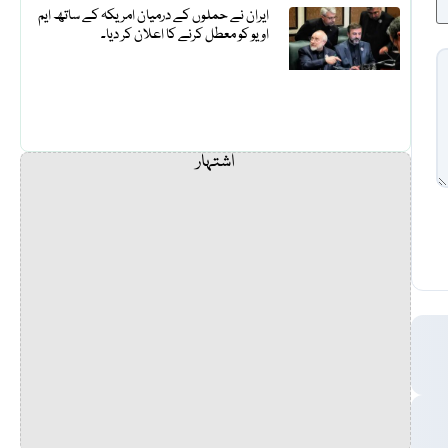
ایران نے حملوں کے درمیان امریکہ کے ساتھ ایم
او یو کو معطل کرنے کا اعلان کر دیا۔
اشتہار