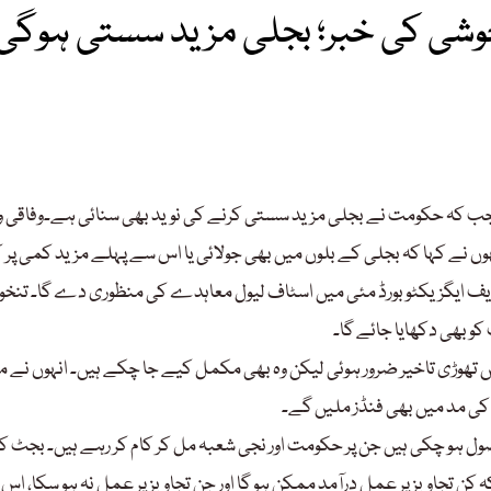
خوشی کی خبر؛ بجلی مزید سستی ہوگی
 جب کہ حکومت نے بجلی مزید سستی کرنے کی نوید بھی سنائی ہے۔وفاقی و
وں نے کہا کہ بجلی کے بلوں میں بھی جولائی یا اس سے پہلے مزید کمی پر ک
یف ایگزیکٹو بورڈ مئی میں اسٹاف لیول معاہدے کی منظوری دے گا۔ تنخواہ
و بھی دکھایا جائے گا۔
 تھوڑی تاخیر ضرور ہوئی لیکن وہ بھی مکمل کیے جا چکے ہیں۔ انہوں نے م
 کی مد میں بھی فنڈز ملیں گے۔
ی اور نجی شعبے سے 98 فیصد تجاویز موصول ہو چکی ہیں جن پر حکومت اور نجی شعبہ مل کر کام کر رہے ہیں۔ بجٹ ک
کن تجاویز پر عمل درآمد ممکن ہو گا اور جن تجاویز پر عمل نہ ہو سکا، اس