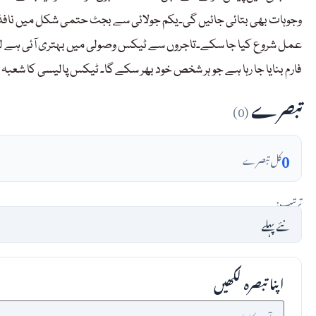
وجوہات بھی بتائی جائیں گی۔یکم جولائی سے بجٹ حتمی شکل میں نافذ ک
عمل شروع کیا جا سکے۔تاجروں سے ٹیکس وصولی میں بہتری آئی ہے لی
فارم بنایا جا رہا ہے جو ہر شخص خود بھر سکے گا۔ ٹیکس پالیسی کا شعبہ
تبصرے
(0)
0
کل تبصرے
ترتیب:
اپنا تبصرہ لکھیں