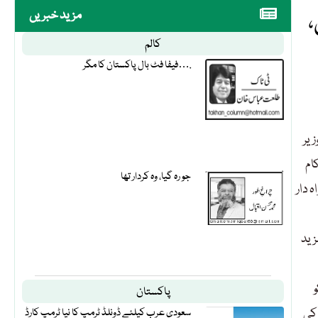
،
مزید خبریں
کالم
فیفا فٹ بال پاکستان کا مگر….
زیر
ام
جو رہ گیا، وہ کردار تھا
 دار
زید
و
پاکستان
 کی
سعودی عرب کیلئے ڈونلڈ ٹرمپ کا نیا ٹرمپ کارڈ