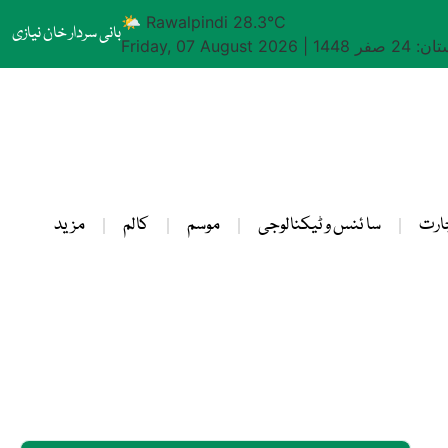
🌤 Rawalpindi 28.3°C
بانی سردار خان نیازی
24 صفر 1448
|
Friday, 07 August 2026
ارت
سا ئنس و ٹیکنالوجی
موسم
کالم
مزید