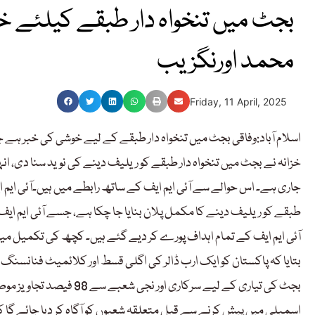
بجٹ میں تنخواہ دار طبقے کیلئے 
محمد اورنگزیب
Friday, 11 April, 2025
اسلام آباد:وفاقی بجٹ میں تنخواہ دار طبقے کے لیے خوشی کی خبر ہے
خزانہ نے بجٹ میں تنخواہ دار طبقے کو ریلیف دینے کی نوید سنا دی، انہ
جاری ہے۔ اس حوالے سے آئی ایم ایف کے ساتھ رابطے میں ہیں۔آئی ایم ا
طبقے کو ریلیف دینے کا مکمل پلان بنایا جا چکا ہے، جسے آئی ایم ایف ک
آئی ایم ایف کے تمام اہداف پورے کر دیے گئے ہیں۔ کچھ کی تکمیل میں
بتایا کہ پاکستان کو ایک ارب ڈالر کی اگلی قسط اور کلائمیٹ فنانسنگ
بجٹ کی تیاری کے لیے سرکار
اسمبلی میں پیش کرنے سے قبل متعلقہ شعبوں کو آگاہ کر دیا جائے گا کہ 