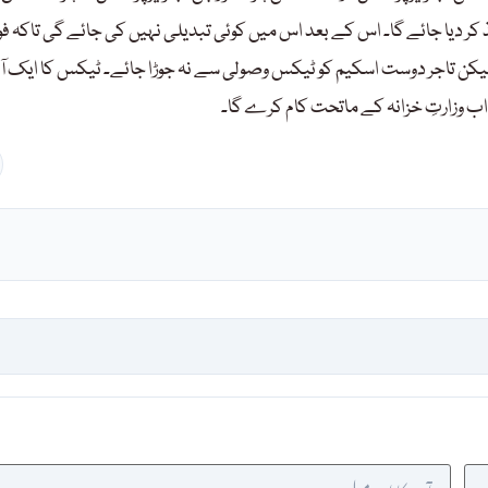
ر دیا جائے گا۔ اس کے بعد اس میں کوئی تبدیلی نہیں کی جائے گی تاکہ ف
کن تاجر دوست اسکیم کو ٹیکس وصولی سے نہ جوڑا جائے۔ ٹیکس کا ایک آ
 اب وزارتِ خزانہ کے ماتحت کام کرے گا۔