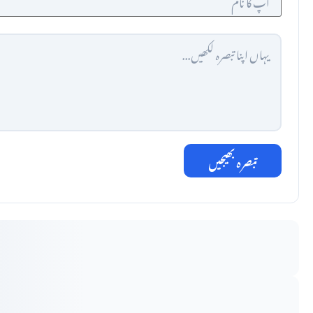
تبصرہ بھیجیں