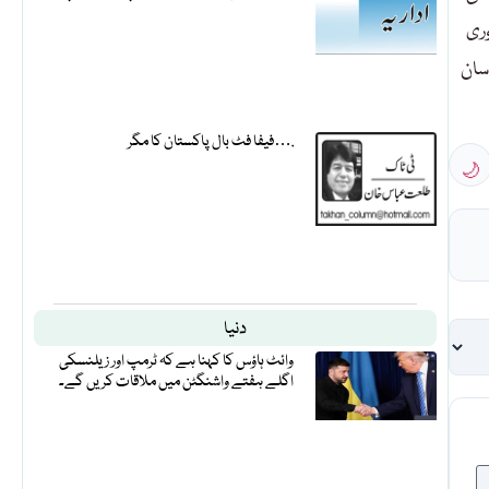
وری
سان
فیفا فٹ بال پاکستان کا مگر….
🌙
دنیا
وائٹ ہاؤس کا کہنا ہے کہ ٹرمپ اور زیلنسکی
اگلے ہفتے واشنگٹن میں ملاقات کریں گے۔