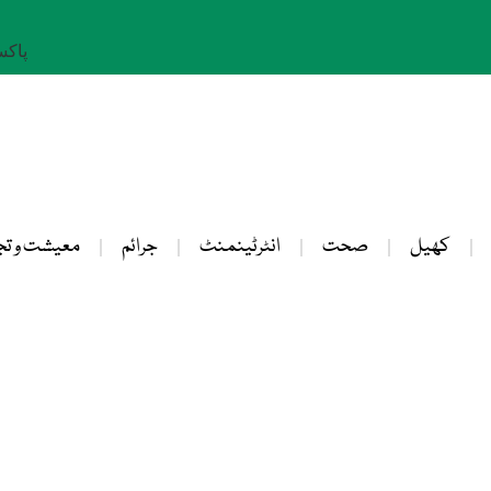
پاکستان: 
کھیل
صحت
انٹرٹینمنٹ
جرائم
معیشت و تج