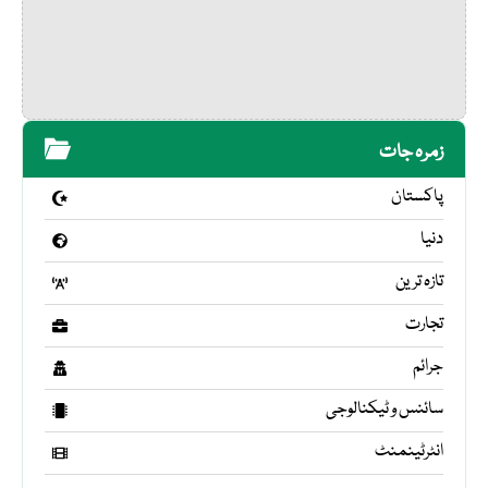
زمرہ جات
پاکستان
دنیا
تازہ ترین
تجارت
جرائم
سائنس و ٹیکنالوجی
انٹرٹینمنٹ