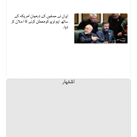
ایران نے حملوں کے درمیان امریکہ کے
ساتھ ایم او یو کو معطل کرنے کا اعلان کر
دیا۔
اشتہار