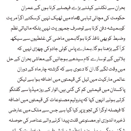
بحران سے نکلنے کیلئے بڑے فیصلے کرنا ہوں گے عمران
حکومت کی مچائی تباہی 6ماہ میں ٹھیک نہیں کرسکتے اگرآمریت
کوہمیشہ دفن کرنا ہے توصرف جمہوریت نہیں بلکہ مالیاتی نظم
وضبط کو بھی نافذ کرنا ہوگاہمیں ماضی کی غلطیوں سے سیکھ
کر آگے بڑھنا ہو گا، ہمارے پاس کوئی جادوکی چھڑی نہیں کہ
ہلائیں گے تو سارے کام سیدھے ہوجائیں گے،معاشی بحران کے حل
میں وقت لگے گا، ان کا دعوی ٰ ہے کہ گزشتہ چار ماہ کے دوران
عالمی مارکیٹ میں تیل کی قیمتوں میں اضافہ ہوا ہے لیکن
پاکستان میں قیمتیں کم کی گئی ہیں،اتوار کے روز میڈیا سے گفتگو
کرتے ہوئے انہوں کہا کہ پٹرولیم مصنوعات کی قیمتوں میں اضافہ
کا فیصلہ اوگرا کی تجویز پر کیا گیا ہے جس سے ملک میں عارضی
ذخیرہ اندوزی اور مصنوعی قلت پیدا کرنے والے عناصر کی حوصلہ
شکنی ہوگی۔ہم نے وزیر اعظم شہباز شریف سے درخواست کی تھی