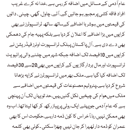
عام آدمی کے مسائل میں اضافہ کر رہی ہے ،خدا نہ کرے غریب
افراد فاقہ کشی پر مجبور ہو جائیں گے، آٹے، چاول، گھی، چینی ، دالوں
کی قیمتوں میں ہوشربا اضافے کےساتھ ساتھ ٹرانسپوٹرز نے بھی
کرایوں میں بڑا اضافے کا اعلا ن کر دیا ہے بلکہ پہیہ جام کی دھمکی
بھی دے دی ہے ، آل پاکستان پبلک ٹرانسپورٹ اونرز فیڈریشن نے
کرایوں میں 10فیصد تک اضافہ جبکہ شہر میں چلنے والی پرائیویٹ
ٹرانسپورٹ اور مال بردار گاڑیوں کے کرایوں میں بھی20سے 30فیصد
تک اضافہ کیا گیا ہے۔ ملک بھر میں ٹرانسپورٹرز نے کرایہ بڑھانا
شروع کر دیا ہے۔پٹرولیم مصنوعات کی قیمتوں میں اضافے سے
ملک میںعوام کی چیخیں نکل گئیںہیں،حد تو یہاں تک آن پہنچی
ہے کہ عام آدمی جو پہلے ایک روٹی پر پیاز رکھ کر کھا لیتا تھا، اب وہ
بھی ممکن نہیں رہا،آخر اس کا کون ذمہ دارہے،حکومت اس کا بھی
عمران کو ذمہ دار ٹھہرا کر جان نہیں چھڑا سکتی ۔کوئی بھی کلمہ