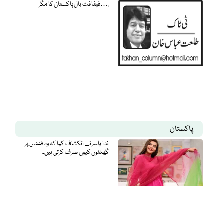
فیفا فٹ بال پاکستان کا مگر….
پاکستان
ندا یاسر نے انکشاف کیا کہ وہ فٹنس پر
گھنٹوں کیوں صرف کرتی ہیں۔