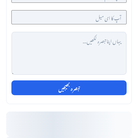
تبصرہ بھیجیں