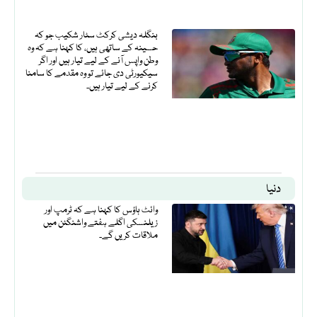
بنگلہ دیشی کرکٹ سٹار شکیب جو کہ
حسینہ کے ساتھی ہیں، کا کہنا ہے کہ وہ
وطن واپس آنے کے لیے تیار ہیں اور اگر
سیکیورٹی دی جائے تو وہ مقدمے کا سامنا
کرنے کے لیے تیار ہیں۔
دنیا
وائٹ ہاؤس کا کہنا ہے کہ ٹرمپ اور
زیلنسکی اگلے ہفتے واشنگٹن میں
ملاقات کریں گے۔