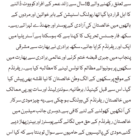
سے تعلق رکھنے والے 18سال سے زائد عمر کے افرادکو ووٹ ڈالنے
کا اہل قرار دیا گیا تھا، پولنگ اسٹیشن کے باہر خواتین اور مردوں کے
ہاتھوں میں خالصتان کی آزادی کے پوسٹر اور جھنڈے لہرا تے رہے۔
سکھ فار جسٹس تحریک کا کہنا ہے کہ ہوسکتا ہے آسٹریلیا میں
ایک اور ریفرنڈم کرایا جائے۔ سکھ برادری نے بھارت سے مشرقی
پنجاب میں جبری قبضہ ختم کرنے اور عالمی برادری سے بھارت میں
سکھوں پر ہونیوالے مظالم کا نوٹس لینے کا مطالبہ کیا ہے۔ ریفرنڈم
کے موقع پر سکھوں کے الگ وطن خالصتان کا نیا نقشہ بھی پیش کیا
گیا۔ اس سے قبل کینیڈا، برطانیہ، سوئٹزرلینڈ اور سات یورپی ممالک
میں خالصتان ریفرنڈم کی ووٹنگ ہو چکی ہے۔یہ چیز مودی سرکار
کی آنکھیں کھولنے کے لئے کافی ہے،دوسری جانب میلبرن میں
خالصتان ریفرنڈم کے حق میں لگائے گئے پوسٹرز اور بینرز پھاڑ دیے
گئے،مودی کی پالیسیوں کے حامیوں سے سوال تو بنتا ہے کہ کیا اس