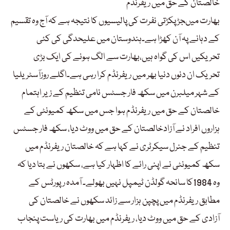
خالصتان کے حق میں ریفرنڈم
بھارت میںجڑ پکڑتی نفرت کی پالیسیوں کا نتیجہ ہے کہ آج وہ تقسیم
کے دہانے پہ آن کھڑا ہے۔ہندوستان میں علیحدگی کی کئی
تحریکیں اس کی گواہ ہیں،بھارت سے الگ ہونے کی ایک بڑی
تحریک ان دنوں دنیا بھر میں ریفرنڈم کرا رہی ہے۔اگلے روزآسٹریلیا
کے شہر میلبرن میں سکھ فار جسٹس نامی تنظیم کے زیر اہتمام
خالصتان کے حق میں ریفرنڈم ہوا جس میں سکھ کمیونٹی کے
ہزاروں افراد نے آزادخالصتان کے حق میں ووٹ دیا، سکھ فار جسٹس
تنظیم کے جنرل سیکرٹری نے کہا ہے کہ خالصتان ریفرنڈم میں
سکھ کمیونٹی نے اپنی رائے کا اظہار کیا ہے، سکھوں نے بتا دیا کہ
وہ 1984کا سانحہ گولڈن ٹیمپل نہیں بھولے۔ آمدہ رپورٹس کے
مطابق ریفرنڈم میں پچپن ہزار سے زائد سکھوں نے خالصتان کی
آزادی کے حق میں ووٹ دیا، ریفرنڈم میں بھارت کی ریاست پنجاب