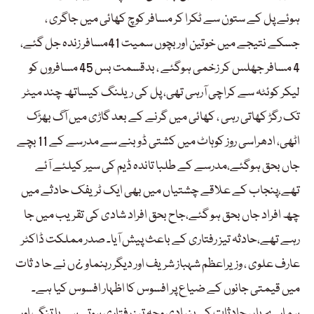
ہوئے پل کے ستون سے ٹکرا کر مسافر کوچ کھائی میں جاگری ،
جسکے نتیجے میں خوتین اور بچوں سمیت 41مسافر زندہ جل گئے،
4 مسافر جھلس کر زخمی ہوگئے ، بدقسمت بس 45 مسافروں کو
لیکر کوئٹہ سے کراچی آرہی تھی، پل کی ریلنگ کیساتھ چند میٹر
تک رگڑ کھاتی رہی ، کھائی میں گرنے کے بعد گاڑی میں آگ بھڑک
اٹھی، ادھراسی روز کوہاٹ میں کشتی ڈوبنے سے مدرسے کے 11 بچے
جاں بحق ہوگئے،مدرسے کے طلبا تاندہ ڈیم کی سیر کیلئے آئے
تھے،پنجاب کے علاقے چشتیاں میں بھی ایک ٹریفک حادثے میں
چھ افراد جاں بحق ہو گئے،جاح بحق افراد شادی کی تقریب میں جا
رہے تھے،حادثہ تیز رفتاری کے باعث پیش آیا۔ صدر مملکت ڈاکٹر
عارف علوی ، وزیراعظم شہباز شریف اور دیگر رہنماو ¿ں نے حا د ثات
میں قیمتی جانوں کے ضیاع پر افسوس کا اظہار افسوس کیا ہے۔
ہمارے ہاں حادثات کی بنیادی وجہ تیز رفتاری ہوتی ہے یا تنگ اور