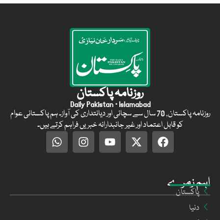
روزنامہ پاکستان
Daily Pakistan · Islamabad
روزنامہ پاکستان, 70 سال سے سچائی اور دیانتداری کی آواز۔ ہم پاکستانی عوام
کو قابل اعتماد اور غیر جانبدارانہ خبریں فراہم کرتے ہیں۔
اہم زمرے
پاکستان
دنیا