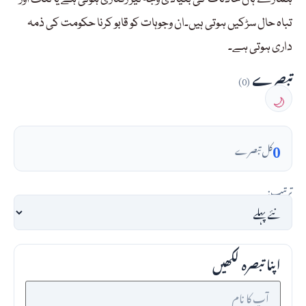
تباہ حال سڑکیں ہوتی ہیں۔ان وجوہات کو قابو کرنا حکومت کی ذمہ
داری ہوتی ہے۔
تبصرے
(0)
🌙
0
کل تبصرے
ترتیب:
اپنا تبصرہ لکھیں