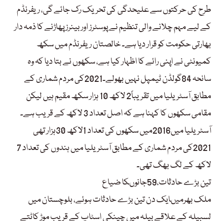
طرح کی حرکتوں سے علیحدگی کی تحریک رک جائے گی، ریفرنڈم
کے لیے مہم چلانے والی تنظیم نے پوسٹرز اور بینرز پھاڑنے کا ذمہ دار
بھارتی حکومت کو قرار دیا ہے۔ خالصتان ریفرنڈم میں سکھ
کمیونٹی نے اپنی رائے کا اظہار کیا ہے، سکھوں نے بتا دیا کہ وہ
سانحہ 84گولڈن ٹیمپل نہیں بھولے۔2021کی مردم شماری کے
مطابق آسٹریلیا میں تقریباً2 لاکھ 10 ہزار سکھ مقیم ہیں لیکن
مقامی سکھوں کا کہنا ہے کہ اصل تعداد 3 لاکھ کے قریب ہے۔
آسٹریلیا میں2016میں سکھوں کی تعداد 1لاکھ 30ہزار تھی
2021کی مردم شماری کے مطابق آسٹریلیا میں ہندوں کی تعداد 7
لاکھ کے لگ بھگ تھی۔
تین بڑے حادثات،59جانوںکا ضیاع
ملک بھرمیںایک دن تین بڑے حادثات ہوئے، بلوچستان میں
لسبیلہ کے علاقے بیلہ میں چینکی اسٹاپ کے قریب موڑ کاٹتے