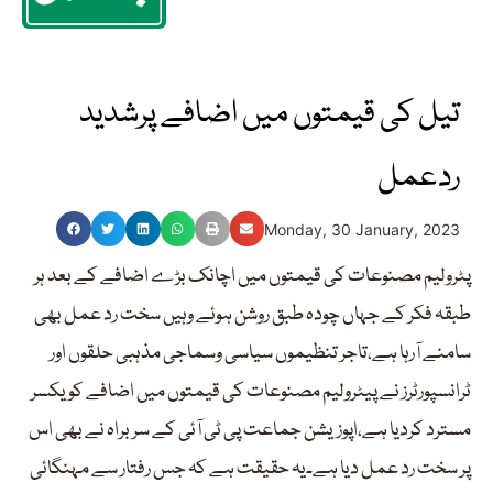
تیل کی قیمتوں میں اضافے پرشدید
ردعمل
Monday, 30 January, 2023
پٹرولیم مصنوعات کی قیمتوں میں اچانک بڑے اضافے کے بعد ہر
طبقہ فکر کے جہاں چودہ طبق روشن ہوئے وہیں سخت رد عمل بھی
سامنے آرہا ہے،تاجر تنظیموں سیاسی وسماجی مذہبی حلقوں اور
ٹرانسپورٹرز نے پیٹرولیم مصنوعات کی قیمتوں میں اضافے کو یکسر
مسترد کردیا ہے،اپوزیشن جماعت پی ٹی آئی کے سربراہ نے بھی اس
پر سخت رد عمل دیا ہے۔یہ حقیقت ہے کہ جس رفتار سے مہنگائی