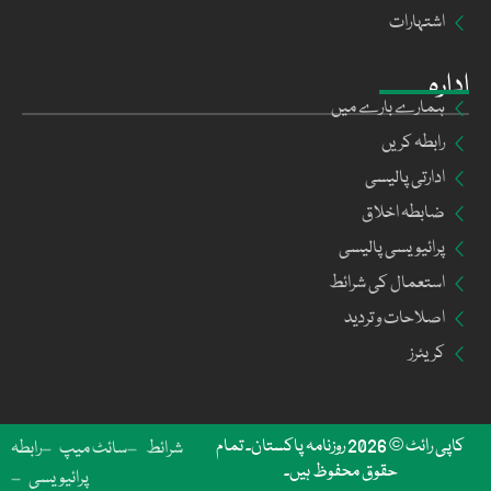
اشتہارات
ادارہ
ہمارے بارے میں
رابطہ کریں
ادارتی پالیسی
ضابطہ اخلاق
پرائیویسی پالیسی
استعمال کی شرائط
اصلاحات و تردید
کریئرز
کاپی رائٹ © 2026 روزنامہ پاکستان۔ تمام
شرائط
سائٹ میپ
رابطہ
حقوق محفوظ ہیں۔
پرائیویسی