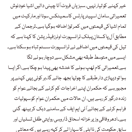
خیر کہنے کو تیار نہیں، سبزیاں فروٹ آٹا چینی دالیں اشیا خودنوش
تعمیراتی سامان اسپیئرپارٹس کاسمیٹکس سونا اور مارکیٹ میں
تمام اشیاکی قیمتوں میں کمر توڑ اضافہ ہوگیا ہے۔ترجمان کے
مطابق آل پاکستان پبلک ٹرانسپورٹ اونرزفیڈریشن کا کہنا ہے کہ
تیل کی قیمتوں میں اضافے نے ٹرانسپورٹ سسٹم تباہ ہو سکتا ہے۔
ایسے میں متوسط طبقہ بھی مشکل سے دوچار ہو نے لگا
ہے،تعمیراتی کام ٹھپ ہونے کا خدشہ بھی پیدا ہو چکا ہے،اگر ایسا
ہوا تو دیہاڑی دار طبقے کا چولہا بجھ جائے گا۔ہر کوئی یہی کہنے پر
مجبور ہے کہ حکمران اپنے اخراجات کم کرنے کے بجائے عوام کو
زندہ درگور کر رہے ہیں، ان حالات میں حکمران عوام کو سہولیات
فراہم کرنے کے بجائے آئی ایم ایف کے سامنے دبک کر بیٹھ گئی
ہے۔ادھر وفاقی وزیر خزانہ اسحاق ڈار وہی روایتی طفل تسلیاں اور
سابق حکومت کی نااہلی کا سہارا لے کر کہہ رہے ہیں کہ معاشی