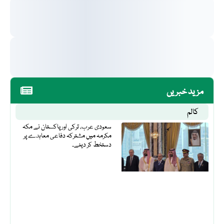
مزید خبریں
کالم
سعودی عرب، ترکی اور پاکستان نے مکہ
مکرمہ میں مشترکہ دفاعی معاہدے پر
دستخط کر دیئے۔