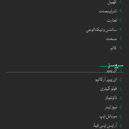
کھیل
انٹرٹینمنٹ
تجارت
سائنس و ٹیکنالوجی
صحت
کالم
سروسز
ای پیپر
ای پیپر آرکائیو
فوٹو گیلری
ڈاؤنلوڈز
نیوز لیٹر
موبائل ایپ
آر ایس ایس فیڈ