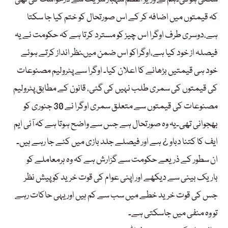
کہ قیمتوں میں اضافہ کر کے اس صورتحال کو ختم کیا جا سکتا
ہے،دوسری طرف اوگرا اس چیز کو مسترد کرتا ہے کہ حکومت نے یہ
فیصلہ از خود کیا ہے،اوگراکو اس ضمن میںنظر انداز کرتے ہوئے
خود ہی قیمتیں بڑھانے کا اعلان کیا۔ اوگرا سے پٹرولیم مصنوعات
کی قیمتوں کی سمری طلب نہیں کی گئی، قانون کے مطابق پٹرولیم
مصنوعات کی قیمتوں سے متعلق سمری اوگرا نے 30 جنوری کو
بھجوانی تھی۔یہ وہ صورتحال ہے جس سے واضح ہوتا ہے کہ آئی ایم
ایف کا کتنا دباو ¿ ہے اور فیصلے جلد بازی میں کئے جا رہے ہیں۔
ان سطور کے ذریعے حکومت سے گزارش ہے کہ وہ ہرمعاملے کو
باریک بینی سے دیکھے اور اپنی عوام کی قوت خرید کو پیش نظر
جس کی قوت خرید خطے میں سب سے کم ہیں اور یہی حاکات رہے
تو وہ منفی میں جاسکتی ہے۔