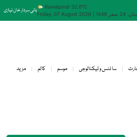
🌤 Rawalpindi 32.6°C
بانی سردار خان نیازی
24 صفر 1448
|
Friday, 07 August 2026
ارت
سا ئنس و ٹیکنالوجی
موسم
کالم
مزید