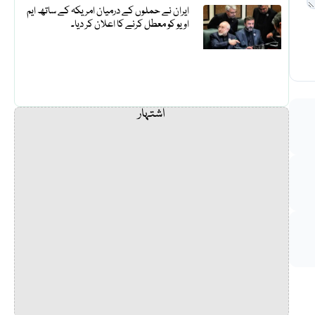
ایران نے حملوں کے درمیان امریکہ کے ساتھ ایم
او یو کو معطل کرنے کا اعلان کر دیا۔
اشتہار