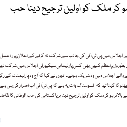
کر ملک کو اولین ترجیح دینا حب
 کے اجلاس میں پی ٹی آئی کی جانب سے شرکت نہ کرنے کے اعلان پر ردعمل 
نے بطور وزیرِاعظم کبھی بھی کسی پارلیمانی سیکیورٹی اجلاس میں شرکت نہ
نے والے اجلاس میں وہ شریک ہوئے۔ انہوں نے کہا کہ آج وہ پارلیمنٹ کے رک
ٹو کا کہنا تھا کہ افسوسناک بات یہ ہے کہ پی ٹی آئی اب اصرار کر رہی ہے 
ر ہو کر ملک کو اولین ترجیح دینا ہر پاکستانی کی حب الوطنی کا تقاض