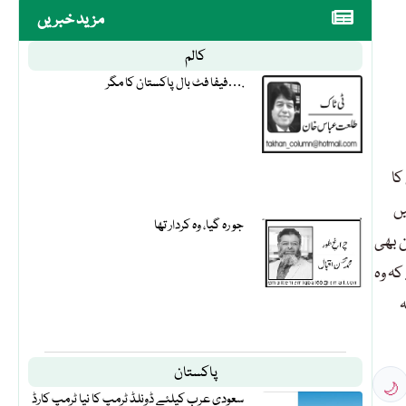
مزید خبریں
کالم
فیفا فٹ بال پاکستان کا مگر….
کا
یں
جو رہ گیا، وہ کردار تھا
ن بھی
کہ وہ
ہ
پاکستان
🌙
سعودی عرب کیلئے ڈونلڈ ٹرمپ کا نیا ٹرمپ کارڈ