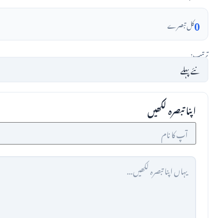
0
کل تبصرے
ترتیب:
اپنا تبصرہ لکھیں