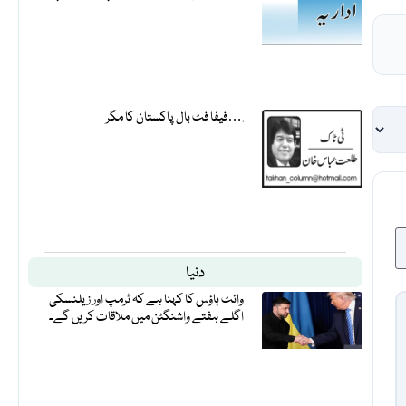
فیفا فٹ بال پاکستان کا مگر….
دنیا
وائٹ ہاؤس کا کہنا ہے کہ ٹرمپ اور زیلنسکی
اگلے ہفتے واشنگٹن میں ملاقات کریں گے۔