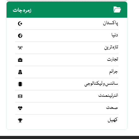
زمرہ جات
پاکستان
دنیا
تازہ ترین
تجارت
جرائم
سائنس و ٹیکنالوجی
انٹرٹینمنٹ
صحت
کھیل