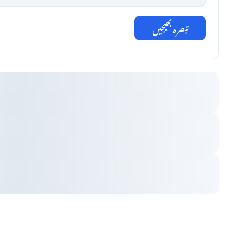
تبصرہ بھیجیں