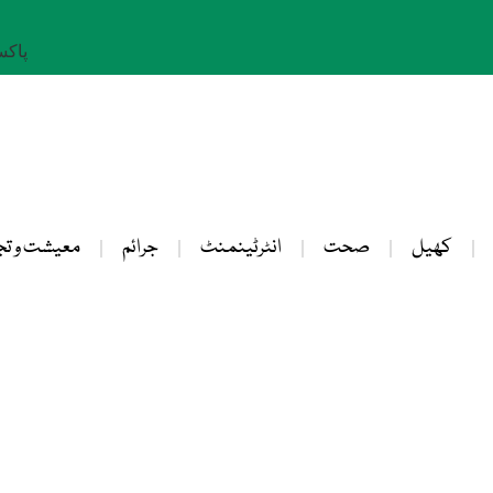
پاکستان: 
کھیل
صحت
انٹرٹینمنٹ
جرائم
معیشت و تج