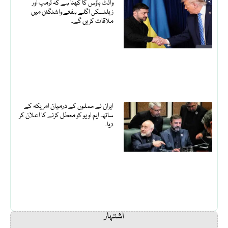
وائٹ ہاؤس کا کہنا ہے کہ ٹرمپ اور
زیلنسکی اگلے ہفتے واشنگٹن میں
ملاقات کریں گے۔
ایران نے حملوں کے درمیان امریکہ کے
ساتھ ایم او یو کو معطل کرنے کا اعلان کر
دیا۔
اشتہار