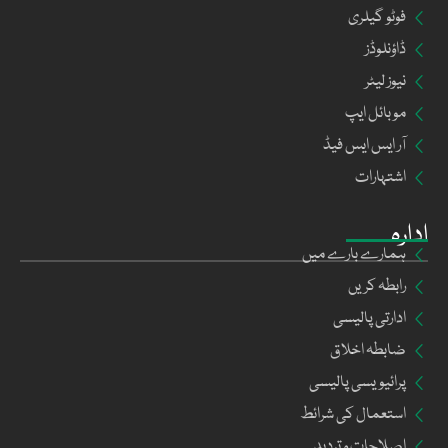
فوٹو گیلری
ڈاؤنلوڈز
نیوز لیٹر
موبائل ایپ
آر ایس ایس فیڈ
اشتہارات
ادارہ
ہمارے بارے میں
رابطہ کریں
ادارتی پالیسی
ضابطہ اخلاق
پرائیویسی پالیسی
استعمال کی شرائط
اصلاحات و تردید