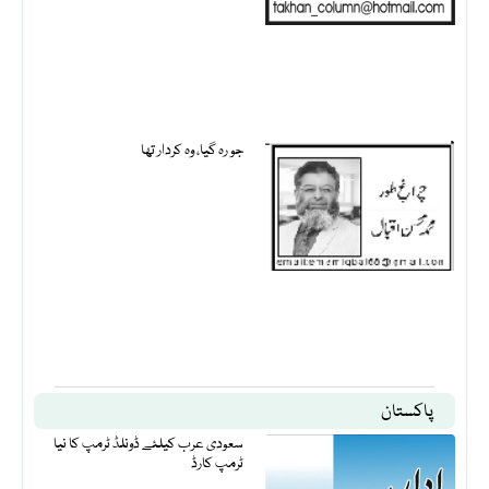
جو رہ گیا، وہ کردار تھا
پاکستان
سعودی عرب کیلئے ڈونلڈ ٹرمپ کا نیا
ٹرمپ کارڈ