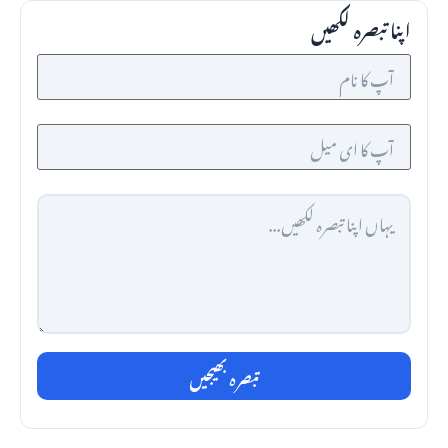
اپنا تبصرہ لکھیں
تبصرہ بھیجیں