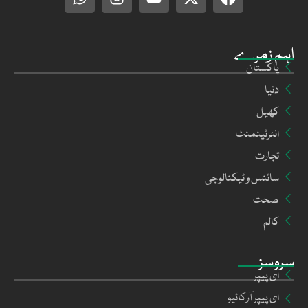
اہم زمرے
پاکستان
دنیا
کھیل
انٹرٹینمنٹ
تجارت
سائنس و ٹیکنالوجی
صحت
کالم
سروسز
ای پیپر
ای پیپر آرکائیو