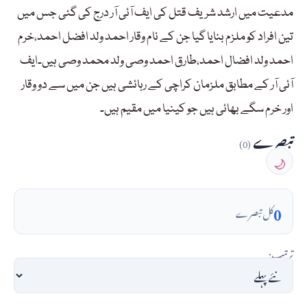
مدعیت میں ارشد شریف قتل کی ایف آئی آر درج کی گئی جس میں
تین افراد کو ملزم بنایا گیا جن کے نام وقار احمد ولد افضل احمد،خرم
احمد ولد افضال احمد،طارق احمد وصی ولد محمد وصی ہیں۔ایف
آئی آر کے مطابق ملزمان کراچی کے رہائشی ہیں جن میں سے دو وقار
اور خرم سگے بھائی ہیں جو کینیا میں مقیم ہیں۔
تبصرے
(0)
🌙
0
کل تبصرے
ترتیب: