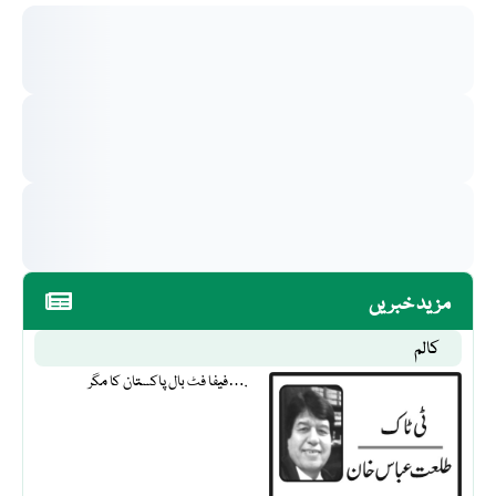
مزید خبریں
کالم
فیفا فٹ بال پاکستان کا مگر….