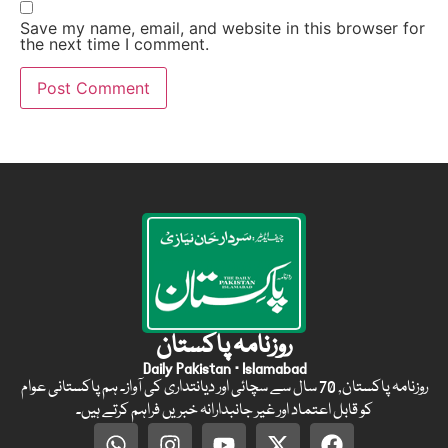
Save my name, email, and website in this browser for
the next time I comment.
روزنامہ پاکستان
Daily Pakistan · Islamabad
روزنامہ پاکستان, 70 سال سے سچائی اور دیانتداری کی آواز۔ ہم پاکستانی عوام
کو قابل اعتماد اور غیر جانبدارانہ خبریں فراہم کرتے ہیں۔