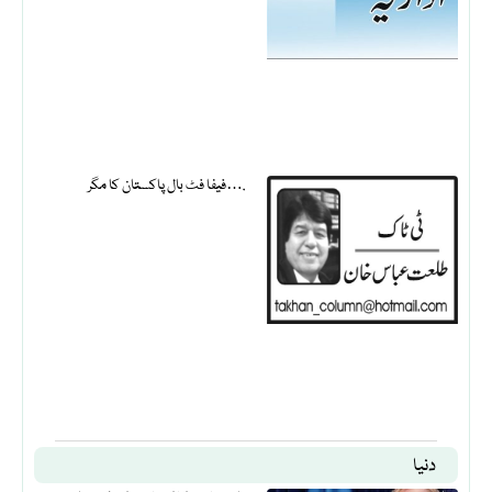
فیفا فٹ بال پاکستان کا مگر….
دنیا