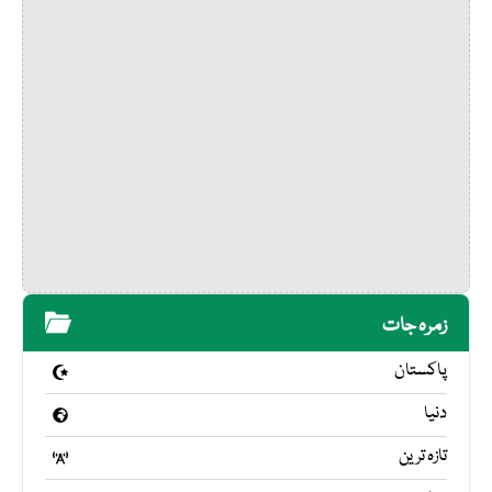
زمرہ جات
پاکستان
دنیا
تازہ ترین