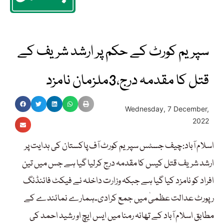
سپریم کورٹ کے حکم پر ارشد شریف کے
قتل کا مقدمہ درج،3ملزمان نامزد
Wednesday, 7 December,
2022
اسلام آباد:چیف جسٹس سپریم کورٹ آف پاکستان کی ہدایت پر
ارشد شریف قتل کیس کا مقدمہ درج کرلیا گیا ہے جس میں تین
افراد کو نامزد کیا گیا ہے جبکہ وزارت داخلہ نے فیکٹ فائنڈنگ
رپورٹ عدالت عظمیٰ میں جمع کرادی۔ہمارے نمائندے کے
مطابق اسلام آباد کے تھانہ رمنا میں ایس ایچ او رشید احمد کی