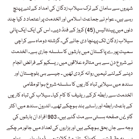
شہروں سے سامان کے ٹرک سیلاب زدگان کی امداد کےلئے پہنچ
رہے ہیں۔ عوام نے جماعت اسلامی اور الخدمت پر اعتماد د کیا چند
دنوں میں پینتالیس (45) کروڑ کے فنڈ دیے۔ اس کی ایک ایک پائی
سیلاب زدگان تک پہنچا دی جائے گی۔ گزشتہ دو ماہ سے کراچی
سمیت پورے پاکستان میں بارشوں کا سلسلہ جاری ہے۔ الخدمت
نے شروع دن سے ہی متاثرہ علاقوں میں ریسکیو کے فرائض انجام
دینے کےلئے ٹیمیں روانہ کردی تھیں ۔ جیسے ہی بلوچستان اور
سندھ میں سیلابی تباہ کاریوں کا سلسلہ شروع ہوا تو مقامی
الخدمت سے رابطہ کرکے ریلیف کا کام کیا۔ سیلاب کی تباہ کاریوں
کے باعث رابطہ اور راستے بند ہوچکے تھے۔ اندرون سندھ میں اکثر
گاو ¿ں صفحہ ہستی سے مٹ گئے ہیں۔ 903 افراد ان بارشوں کی
وجہ سے جاں بحق ہوچکے ہیں اور ہزاروں کی تعداد میں جانور مر چکے
ہیں۔یہ حقیقت ہے کہ پاکستان مشکلات میں ڈوبا ہوا ہے۔ عوام