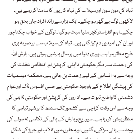
تباہ کن مون سون اور سیلاب کی تباہ کاریوں کا سامنا کر رہے ہیں۔
لاکھوں لوگ بے گھر ہو چکے۔ ایک ہزار سے زائد افراد جاں بحق ہو
چکے۔ اہم انفراسٹرکچر ملیا میٹ ہو گیا۔ لوگوں کے خواب چکناچور
اور ان کی امیدیں دم توڑ گئی ہیں۔ تباہ کن سیلاب سے ہر صوبہ بری
طرح متاثر ہوا ہے۔پوری دنیا میں ہر سال بارشیں ہوتی ہیں۔بارش اللہ
کی رحمت ہے مگر حکومتی نااہلی، کرپشن اور انتظامی غفلت کی
وجہ سے یہ انسانوں کے لیے زحمت بن جاتی ہے۔ محکمہ موسمیات
کی پیشگی اطلاع کے باوجود حکومتی بے حسی افسوس ناک اور عوام
دشمنی کا واضح ثبوت ہے۔ اداروں کی کرپشن اور حکومتی نااہلی کی
وجہ سے اس وقت کراچی سے کشمور تک سندھ کا ہر شہر تباہی کا
منظر پیش کر رہا ہے۔ سیوریج و بارش کے پانی کی نکاسی نہ ہونے کی
وجہ سے پانی سڑکوں، گلیوں اورمحلوںمیں تالاب اور جوہڑ کی شکل