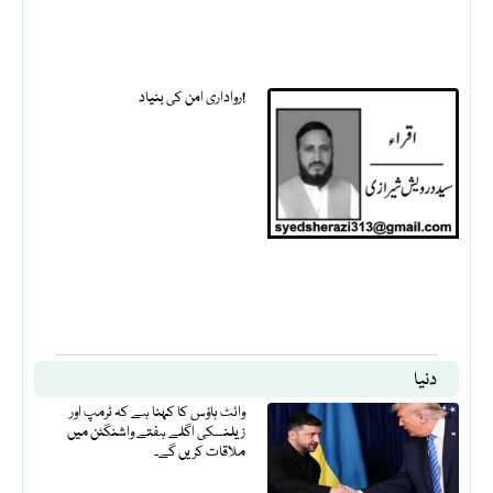
رواداری امن کی بنیاد!
دنیا
وائٹ ہاؤس کا کہنا ہے کہ ٹرمپ اور
زیلنسکی اگلے ہفتے واشنگٹن میں
ملاقات کریں گے۔