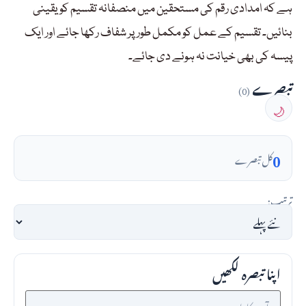
ہے کہ امدادی رقم کی مستحقین میں منصفانہ تقسیم کو یقینی
بنائیں۔ تقسیم کے عمل کو مکمل طورپر شفاف رکھا جائے اور ایک
پیسہ کی بھی خیانت نہ ہونے دی جائے۔
تبصرے
(0)
🌙
0
کل تبصرے
ترتیب:
اپنا تبصرہ لکھیں