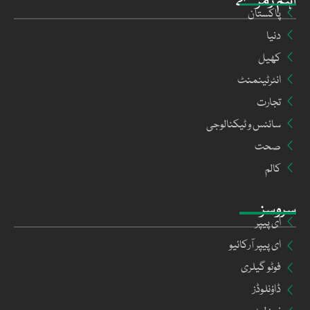
اہم زمرے
پاکستان
دنیا
کھیل
انٹرٹینمنٹ
تجارت
سائنس و ٹیکنالوجی
صحت
کالم
سروسز
ای پیپر
ای پیپر آرکائیو
فوٹو گیلری
ڈاؤنلوڈز