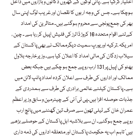
اختیار کرگیا ہے ، پانی لوگوں کے گھروں دکانوں و بازاروں میں داخل
ہوچکا ہے۔ جس کی وجہ اربوں کا نقصان اور غریب لوگ اپنی سال
بھر کی جمع پونجی سے محروم ہوگئے ہیں۔ متاثرین کی امداد
کےلئے اقوام متحدہ 16 کروڑ ڈالرز کی فلیش اپیل کر رہا ہے ۔ چین ،
امریکہ ،ترکیہ اور یورپ سمیت دیگرممالک نے بھی پاکستان کے
سیلاب زدگان کی مالی امداد کا اعلان کیا ہے۔ وزیرخارجہ بلاول
بھٹو کی اپیل پر 131 ارب روپے جمع ہو چکے ہیں جبکہ بعض
ممالک اور اداروں کی طرف سے اعلان کردہ امداد پائپ لائن میں
ہے۔ پاکستان کیلئے عالمی برادری کی طرف سے ہمدردی کے
جذبات حوصلہ افزا ہیں۔پی ٹی آئی کے چیئرمین و سابق وزیر اعظم
عمران خان کے ٹیلی تھون سے صرف تین گھنٹے میں پانچ ارب
روپے جمع ہوگئے۔ ان سے بلاشبہ اہل پاکستان کے حوصلے بڑھے
ہیں‘ تاہم اب یہ حکومت پاکستان اور متعلقہ اداروں کی ذمہ داری