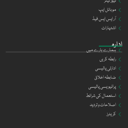
نیوز لیٹر
موبائل ایپ
آر ایس ایس فیڈ
اشتہارات
ادارہ
ہمارے بارے میں
رابطہ کریں
ادارتی پالیسی
ضابطہ اخلاق
پرائیویسی پالیسی
استعمال کی شرائط
اصلاحات و تردید
کریئرز