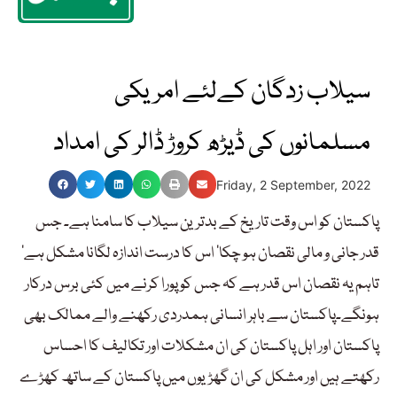
سیلاب زدگان کےلئے امریکی
مسلمانوں کی ڈیڑھ کروڑ ڈالر کی امداد
Friday, 2 September, 2022
پاکستان کو اس وقت تاریخ کے بدترین سیلاب کا سامنا ہے۔ جس
قدر جانی و مالی نقصان ہو چکا‘ اس کا درست اندازہ لگانا مشکل ہے‘
تاہم یہ نقصان اس قدر ہے کہ جس کو پورا کرنے میں کئی برس درکار
ہونگے۔پاکستان سے باہر انسانی ہمدردی رکھنے والے ممالک بھی
پاکستان اور اہل پاکستان کی ان مشکلات اور تکالیف کا احساس
رکھتے ہیں اور مشکل کی ان گھڑیوں میں پاکستان کے ساتھ کھڑے