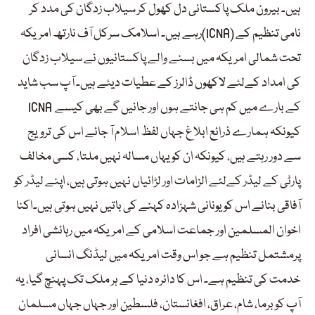
ہیں۔ بیرون ملک پاکستانی دل کھول کر سیلاب زدگان کی مدد کر
رہے ہیں۔ اسلامک سرکل آف نارتھ امریکہ(ICNA) نامی تنظیم کے
تحت شمالی امریکہ میں بسنے والے پاکستانیوں نے سیلاب زدگان
کی امداد کےلئے لاکھوں ڈالرز کے عطیات دیئے ہیں۔ آپ سب شاید
ICNA کے بارے میں کم ہی جانتے ہوں اور جانیں گے بھی کیسے
کیونکہ ہمارے ذرائع ابلاغ جہاں لفظ اسلام آ جائے اس کی ترویج
سے دور رہتے ہیں، کیونکہ ان کو یہاں مسالہ نہیں ملتا، کسی مخالف
پارٹی کے لیڈر کےلئے الزامات اور لڑائیاں نہیں ہوتی ہیں، اپنے لیڈر کو
آفاقی بنانے اس کو یونانی شہزادہ کہنے کی باتیں نہیں ہوتی ہیں۔اکنا
اخوان المسلمین اور جماعت اسلامی کے امریکہ میں رہائشی افراد
پرمشتمل تنظیم ہے جو اس وقت امریکہ میں لیڈنگ انسانی
خدمت کی تنظیم ہے۔ اس کا دائرہ دنیا کے ہر ملک تک پہنچ گیا، یہ
آپ کو برما، شام، عراق، افغانستان، فلسطین اور جہاں جہاں مسلمان