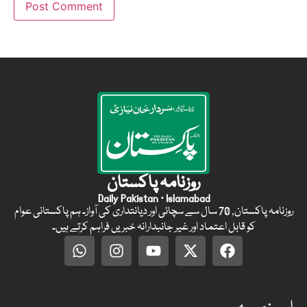
روزنامہ پاکستان
Daily Pakistan · Islamabad
روزنامہ پاکستان, 70 سال سے سچائی اور دیانتداری کی آواز۔ ہم پاکستانی عوام
کو قابل اعتماد اور غیر جانبدارانہ خبریں فراہم کرتے ہیں۔