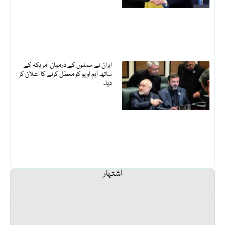
ایران نے حملوں کے درمیان امریکہ کے
ساتھ ایم او یو کو معطل کرنے کا اعلان کر
دیا۔
اشتہار