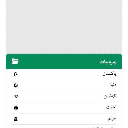
زمرہ جات
پاکستان
دنیا
تازہ ترین
تجارت
جرائم