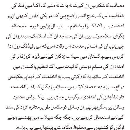
مصائب کا شکار ہیں ان کے شانہ بہ شانہ ملے گا۔ اکنا میں فنڈ کی
شفافیت اس کے خرچ اتنے واضح ہیں کہ امریکی اداروں کو بھی ان پر
اعتماد ہے۔اکنا کے پلیٹ فارم سے ہر سال ہزاروں غیر مسلم حلقہِ
بگوش اسلام ہوتے ہیں۔ ان کی مساجد ان کے اسلامک سینٹرز ان کی
چیریٹی، ان کی انسانی خدمت اس وقت امریکہ میں لیڈنگ رول ادا
کر رہی ہے۔پاکستان میں سیلاب زدگان کےلئے ڈیڑھ کروڑ ڈالر کی
امداد ان کی مسلم دوستی کا ثبوت ہے۔اکنا تنظیم پاکستان میں
الخدمت کے ساتھ یہ کام کرتی ہے۔ یہ الخدمت کے ڈیٹا پر حکومتی
ذرائع سے زیادہ اعتماد کرتے ہیں۔سیلاب زدگان کےلئے الخدمت
فاو ¿نڈیشن کی امدادی سرگرمیاں جاری ہیں۔ان کے پاس محدود
وسائل ہیں مگرپھر بھی ان وسائل کو مکمل طور پر متاثرہ افراد کی مدد
کےلئے استعمال کر رہے ہیں۔ جگہ جگہ سیلاب میں پھنسے ہوئے
لوگوں کو کشتیوں سے محفوظ مکامات پر پہنچا رہے ہیں۔ بڑے