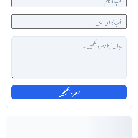
تبصرہ بھیجیں