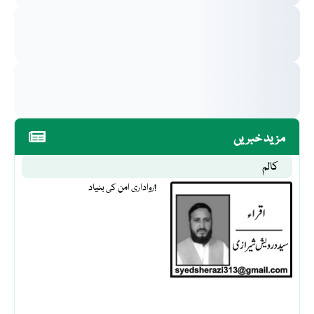
مزید خبریں
کالم
رواداری امن کی بنیاد!