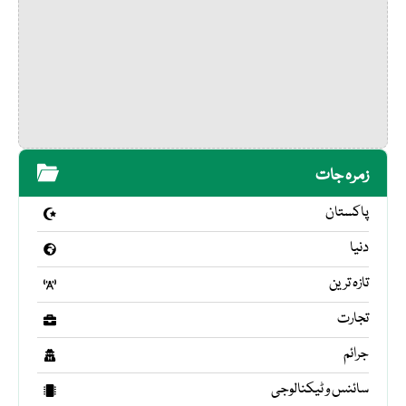
زمرہ جات
پاکستان
دنیا
تازہ ترین
تجارت
جرائم
سائنس و ٹیکنالوجی