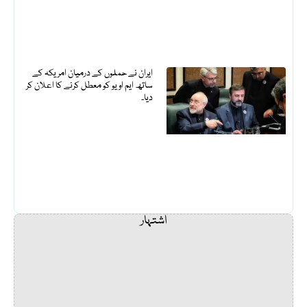
ایران نے حملوں کے درمیان امریکہ کے
ساتھ ایم او یو کو معطل کرنے کا اعلان کر
دیا۔
اشتہار