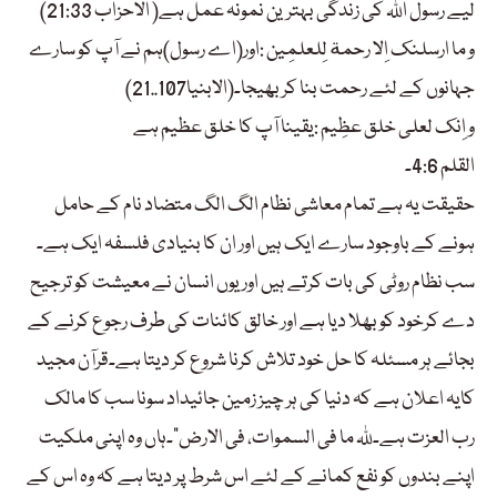
لیے رسول اللہ کی زندگی بہترین نمونہ عمل ہے( الاحزاب 21:33)
و ما ارسلنک اِلا رحمة لِلعلمِین :اور(اے رسول)ہم نے آپ کو سارے
جہانوں کے لئے رحمت بنا کر بھیجا۔(الابنیا107..21)
و اِنک لعلی خلق عظِیم :یقینا آپ کا خلق عظیم ہے
القلم 4:6۔
حقیقت یہ ہے تمام معاشی نظام الگ الگ متضاد نام کے حامل
ہونے کے باوجود سارے ایک ہیں اور ان کا بنیادی فلسفہ ایک ہے۔
سب نظام روٹی کی بات کرتے ہیں اور یوں انسان نے معیشت کو ترجیح
دے کرخود کو بھلا دیا ہے اور خالق کائنات کی طرف رجوع کرنے کے
بجائے ہر مسئلہ کا حل خود تلاش کرنا شروع کر دیتا ہے۔قرآن مجید
کایہ اعلان ہے کہ دنیا کی ہر چیز زمین جائیداد سونا سب کا مالک
رب العزت ہے۔للہ ما فی السموات، فی الارض“۔ہاں وہ اپنی ملکیت
اپنے بندوں کو نفع کمانے کے لئے اس شرط پر دیتا ہے کہ وہ اس کے