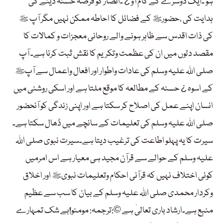
ہو ۔ایک دوسرے کے کام آو ¿ ۔انصار کو قرضہ حسنہ دینے کی
ہدایت کی ،حضورﷺ کے فضائل کا احاطہ ممکن نہیں مگر آپ ﷺ
کی ذات اقدس سے ظاہر ہونے والے روحانی معجزات و کمالات کا
مقصد دلوں میں ان کی عظمت وتکریم کا نقش ثبت کرنا ہے۔ آپ
صلی اللہ علیہ وسلم کی عادات واطوار اور افعال واعمال سے آپﷺ
کے اسوہ ¿ حسنہ کے مطالعہ کا موقع ملتا ہے اور اسکی روشنی میں
انسان اپنے عمل کی اصلاح کر سکتا ہے اور اپنی زندگی کو آنحضور
صلی اللہ علیہ وسلم کی تعلیمات کے سانچے میں ڈھال سکتا ہے۔
سیرت کا یہ پہلو اطاعت کی ترغیب دیتا ہے۔سیرت نبوی صلی اللہ
علیہ وسلم کے حوالے سے قرآن مجید ہی معیار ہے اس امرمیں
کوئی اختلاف نہیں کہ قرآنی احکام وتعلیمات نبویﷺ اور اخلاق
وکردار محمدی صلی اللہ علیہ وسلم کے بیان کا سب سے عظیم
منبع ہے۔ارشاد باری تعالیٰ ہے ©:ترجمہ: مومنو!بے شک تمہارے