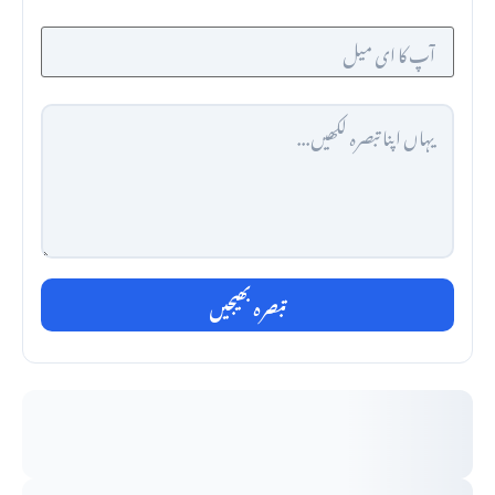
تبصرہ بھیجیں