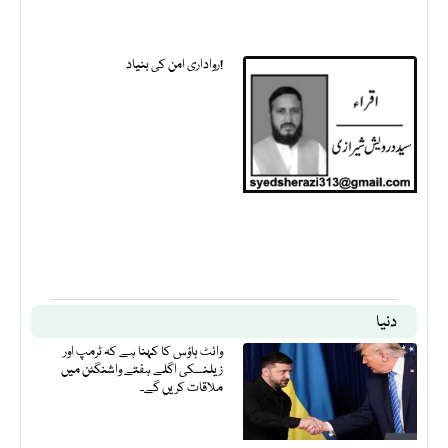
رواداری امن کی بنیاد!
دنیا
وائٹ ہاؤس کا کہنا ہے کہ ٹرمپ اور
زیلنسکی اگلے ہفتے واشنگٹن میں
ملاقات کریں گے۔