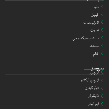
دنیا
کھیل
انٹرٹینمنٹ
تجارت
سائنس و ٹیکنالوجی
صحت
کالم
سروسز
ای پیپر
ای پیپر آرکائیو
فوٹو گیلری
ڈاؤنلوڈز
نیوز لیٹر