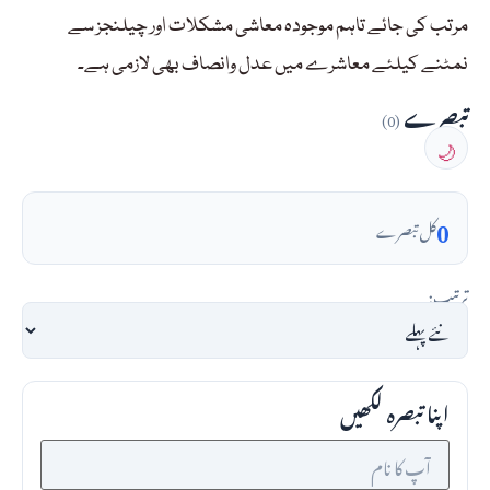
مرتب کی جائے تاہم موجودہ معاشی مشکلات اور چیلنجز سے
نمٹنے کیلئے معاشرے میں عدل وانصاف بھی لازمی ہے۔
تبصرے
(0)
🌙
0
کل تبصرے
ترتیب:
اپنا تبصرہ لکھیں