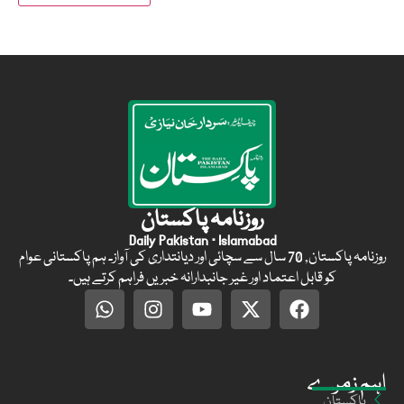
روزنامہ پاکستان
Daily Pakistan · Islamabad
روزنامہ پاکستان, 70 سال سے سچائی اور دیانتداری کی آواز۔ ہم پاکستانی عوام
کو قابل اعتماد اور غیر جانبدارانہ خبریں فراہم کرتے ہیں۔
اہم زمرے
پاکستان