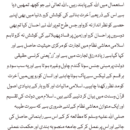
استعمال میں اللہ کے پابند رہیں ۔اللہ تعالیٰ نے جو کچھ تمھیں دیا
ہے اس کے ذریعے آخرت بنانے کی کوشش کرو ،دنیا میں بھی اپنے
حصے کو نظر انداز نہ کرواور جس طرح تم پر اللہ نے احسان کیا تم بھی
دوسروں پر احسان کرو اور زمین پر فساد پھیلانے کی کوشش نہ کرو تاہم
اسلامی معاشی نظام میں تجارت کو مرکزی حیثیت حاصل ہے اور
کہا گیاہے زیادہ رزق تجارت میں ہے اور ”زر“یعنی کرنسی حقیقی
دولت پر مبنی جنس سونا گندم چاول وغیرہ ہو تا ہے اور یہ سب سود و
ہر قسم کے ٹیکس سے پاک ہوناچاہئے اور انسان کو رویوںمیں آخرت
کو مد نظر رکھنا چاہیے۔ اسلامی مالیات اور کاروبار کے بنیادی اصول
قرآن وسنت میں بیان کر دئیے گئے ہیں ۔ اسلام میں دولت کی تقسیم
اور ایک متوازن معاشی نظام کےلئے ضروری ہے کہ سیرت طیبہ
صلی اللہ علیہ وسلم کا مطالعہ کر کے اس سے راہنمائی حاصل کی
جائے اور اس پر عمل کر کے جامعہ منصوبہ بندی اور حکمت عملی