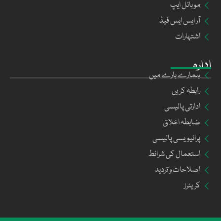
موبائل ایپ
آر ایس ایس فیڈ
اشتہارات
ادارہ
ہمارے بارے میں
رابطہ کریں
ادارتی پالیسی
ضابطہ اخلاق
پرائیویسی پالیسی
استعمال کی شرائط
اصلاحات و تردید
کریئرز