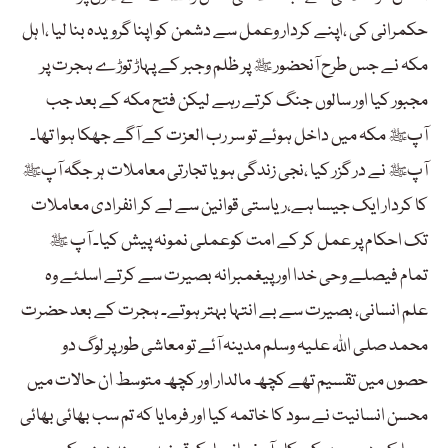
حکمرانی کی ،اپنے کردار وعمل سے دشمن کو اپنا گرویدہ بنا لیا ،ا ہل
مکہ نے جس طرح آنحضور ﷺ پر ظلم وجبر کے پہاڑ توڑے ہجرت پر
مجبور کیا اور سالوں جنگ کرتے رہے لیکن فتح مکہ کے بعد جب
آپﷺ مکہ میں داخل ہوئے تو سر رب العزت کے آگے جھکا ہوا تھا۔
آپﷺ نے در گزر کیا ،نجی زندگی ہو یا تجارتی معاملات ہر جگہ آپﷺ
کا کردار ایک جیسا ہے،ریاستی قوانین سے لے کر انفرادی معاملات
تک احکام پر عمل کر کے امت کوعملی نمونہ پیش کیا۔ آپ ﷺ
تمام فیصلے وحی خدا اور پیغمبرانہ بصیرت سے کرتے اسلئے وہ
علم انسانی، بصیرت سے بے انتہا بہتر ہوتے۔ ہجرت کے بعد حضرت
محمد صلی اللہ علیہ وسلم مدینہ آئے تو معاشی طور پر لوگ دو
حصوں میں تقسیم تھے کچھ مالدار اور کچھ متوسط ان حالات میں
محسن انسانیت نے سود کا خاتمہ کیا اور فرمایا کہ تم سب بھائی بھائی