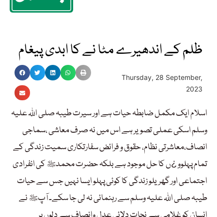
ظلم کے اندھیرے مٹا نے کا ابدی پیغام
Thursday, 28 September,
2023
اسلام ایک مکمل ضابطہ حیات ہے اور سیرت طیبہ صلی اللہ علیہ
وسلم اسکی عملی تصویر ہے اس میں نہ صرف معاشی ،سماجی
انصاف،معاشرتی نظام، حقوق و فرائض سفارتکاری سمیت زندگی کے
تمام پہلوو ¿ں کا حل موجود ہے بلکہ حضرت محمدﷺ کی انفرادی
اجتماعی اور گھریلو زندگی کا کوئی پہلو ایسا نہیں جس سے حیات
طیبہ صلی اللہ علیہ وسلم سے رہنمائی نہ لی جا سکے۔ آپﷺ نے
انسان کو غلامی سے نجات دلائی عدل وانصاف سے دلوں پر