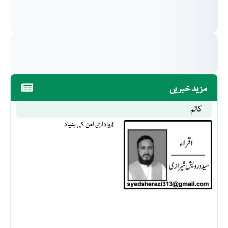
مزید خبریں
کالم
رواداری امن کی بنیاد!