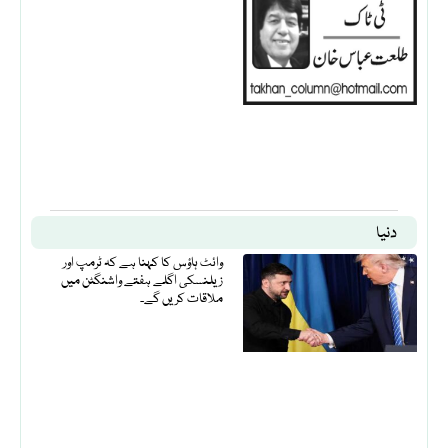
دنیا
وائٹ ہاؤس کا کہنا ہے کہ ٹرمپ اور
زیلنسکی اگلے ہفتے واشنگٹن میں
ملاقات کریں گے۔