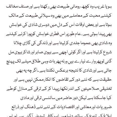
ہو یا غریب وہ کچھ رومانی طبیعت بھی رکھتا ہے اور صنف مخالف
کیلئے محبت کے معاملے میں بھی وہ سیلانی طبیعت کے مالک
ہوتا ہے اور بعض اوقات اس کے دل میں دوسری شادی کی خواہش
بھی پیدا ہوتی ہے ، عام طور پر اس فطری خواہش کو پورا کرنے کیلئے
وہ شادی بھی عموما جلدی کرلیتا ہے اور ذندگی کی گاڑی چلانا
شروع کرلیتا ہے اور اگر کوئی اچھی سے بیوی صابر اور شاکر بیوی مل
گئی تو پھر وارے نیارے ہیں ورنہ پھر بات وہی طلاق میلے تک پہنچ
جاتی ہے اور شادی کا نتیجہ برعکس نکلتا ہے ۔اگر چہ یہ بھی
حقیقت ہے کہ نئے دور کے تقاضوں کا انکار ممکن نہیں ہے اور
تخلیقی صلاحیتوں کے اندر نکھار پیدا کر کے ترقی کے منازل کو طے
کیا جاسکتا ہے لیکن دور حاضر میں سائنسی ترقی اور مادی
ضروریات اور معاشی اور اقتصادیات کے نئے نئے ڈھنگ اور ذرائع
ابلاغ کے تنوع کے ساتھ دنیا میں اب کافی تبدیلی آگئی ہے اور اس