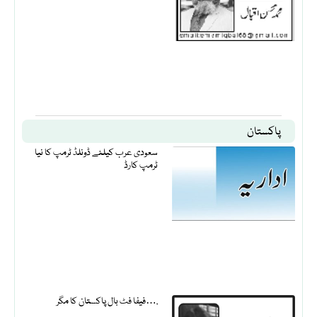
پاکستان
سعودی عرب کیلئے ڈونلڈ ٹرمپ کا نیا
ٹرمپ کارڈ
فیفا فٹ بال پاکستان کا مگر….