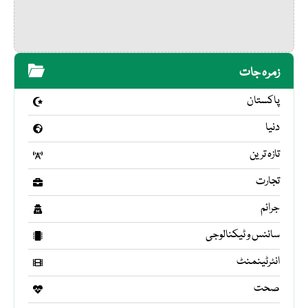
زمرہ جات
پاکستان
دنیا
تازہ ترین
تجارت
جرائم
سائنس و ٹیکنالوجی
انٹرٹینمنٹ
صحت