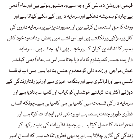
فہمی اور روشن دماغی کی وجہ سے وہ مشہور ہوتے ہیں اور عام آدمی
بے چارہ تو ہمیشہ دھکے اور سرمایہ داروں کے مکے کھاتا ہے اور
ووٹ کا حق استعمال کرتے ہیں اور ضرورت پڑ نے پر سرمایہ داروں کی
کال پر سڑکوں پر نکلتے ہیں اور اس نشے میں بعض اوقات وہ خود کش
بمبار کا نشانہ بن کر ان کے پرخچے بھی اٹھ جاتے ہیں ۔ سرمایہ
داریت جسے کمرشلزم کا نام دیا جاتا ہے اس نے عام آدمی کیلئے
خوش مزاجی اور زندہ دلی کو معدوم جنس بنادیا ہے ، بس اب تو نفسا
نفسی ہے اورافراتفری ہے اور ہنگامہ خیزی ہے اور تیز رفتار زندگی کے
دوڑ نے اکثریت کیلئے خوشدلی کو نایاب اور کمیاب بنادیا ہے اور
سرمایہ دار کی قسمت میں کامیابی ہی کامیابی ہے۔چونکہ انسان
فطری طور پر جدت پسند ہے اور وہ نئی نئی ایجادات کرتا ہے اور
اختراعات کا عمل کرتا ہے اور جدید نظریات کی بنیاد رکھ کر
زندگی کی گاڑی چلاتا ہے اور یہ بھی فطری تقاضا ہے کہ انسان امیر