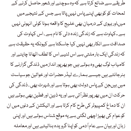
طریقے سے ضائع کرتا ہے کہ وہ سوچنے اور شعور حاصل کرنے کے
لمحات کو کو بھی اپنے پاس نہیں پاتا ہے جس کے نتیجے میں
میںاور بیوی کے درمیان بھی خلیج کا واقعہ ہونا کوئی انہونی نہیں
ہے ۔کہاوت ہے کہ زندگی زندہ دلی کا نام ہے ، اس کہاوت کی
صداقت سے انکار بھی نہیں کیا جاسکتا ہے کیونکہ یہ حقیقت ہے
کہ زندگی ایک بار ملتی ہے اس لئیے اس کا لطف اٹھانا چایئے اور
کامیاب لوگ بھی وہ ہوتے ہیں جو بھر پور انداز میں ذندگی گزارنے کا
ہنرجانتے ہیں جیسے ہمارے لیڈر حضرات اور خواتین جو سیاست
میں ہیںجن کے پاس دولت بھی ہوتا ہے اور شہرت بھی ، ذندگی کی
حرکت ان میں بھرپور نظر آتی ہے اور یہ ذہین اور فطین بھی ہوتے ہیں
ان کا دماغ کمپیوٹر کی طرح کام کرتا ہے اور الیکشن کے دنوں میں ان
کو عوام کی بھیڑ اچھی لگتی ہے یہ موقع شناس ہوتے ہیں اور اپنی
زبان اور بیان سے عام آدمی کو اپنا گرویدہ بنالیتے ہیں اور معاملہ