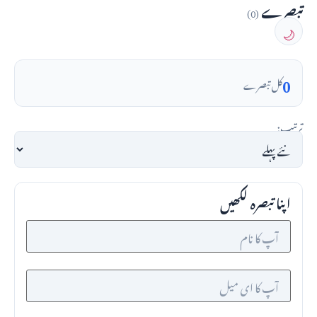
تبصرے
(0)
🌙
0
کل تبصرے
ترتیب:
اپنا تبصرہ لکھیں