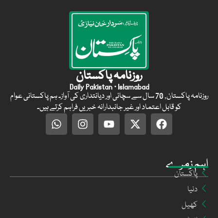
روزنامہ پاکستان
Daily Pakistan · Islamabad
روزنامہ پاکستان, 70 سال سے سچائی اور دیانتداری کی آواز۔ ہم پاکستانی عوام
کو قابل اعتماد اور غیر جانبدارانہ خبریں فراہم کرتے ہیں۔
اہم زمرے
پاکستان
دنیا
کھیل