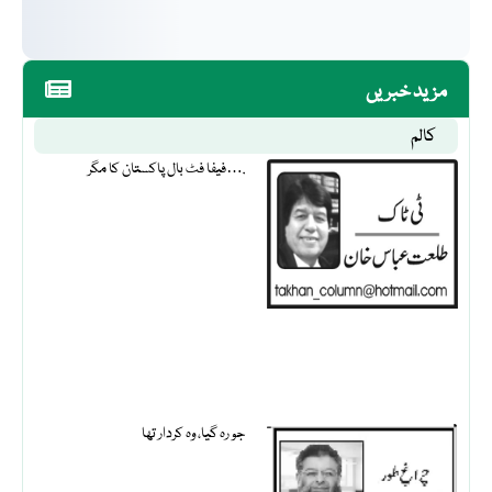
مزید خبریں
کالم
فیفا فٹ بال پاکستان کا مگر….
جو رہ گیا، وہ کردار تھا