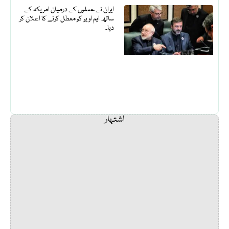
ایران نے حملوں کے درمیان امریکہ کے
ساتھ ایم او یو کو معطل کرنے کا اعلان کر
دیا۔
اشتہار