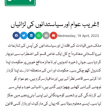
غریب عوام اور سیاستدانوں کی لڑائیاں!
Wednesday, 19 April, 2023
ملک میں قیادت کے فقدان اور سیاستدانوں کی آپس کے تنازعات
نے پاکستانی معاشرہ آج کل ایک خاص قسم کے اضطراب سے دوچار
کر دیا ہے، جہاں ذخیرہ اندوزوں اور ناجائز منافع خوروں پر حکومت اپنا
کنٹرول کھو چکی ہے۔ حکومت اور اس کے متعلقہ ادارے اپنا کردار
ادا کرنے سے قاصر نظر آتے ہیں اور مافیاز سرگرم ہیں، جو عوام کو
نوچنے کےلئے کھلے چھوڑ دیے گئے ہیں۔ اشیائے خورد و نوش سے
لے کر زندگی کے ہر شعبے کو مہنگائی نے اپنے آہنی پنجے میں جکڑ
لیا ہے۔ ایسے معلوم ہوتا ہے کہ یہاں کی مارکیٹ اور بازار کسی قانون