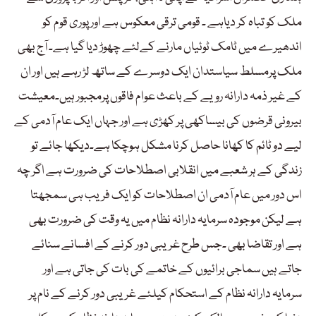
ملک کو تباہ کر دیاہے ۔ قومی ترقی معکوس ہے اور پوری قوم کو
اندھیرے میں ٹامک ٹوئیاں مارنے کےلئے چھوڑ دیا گیا ہے۔ آج بھی
ملک پرمسلط سیاستدان ایک دوسرے کے ساتھ لڑ رہے ہیں اور ان
کے غیر ذمہ دارانہ رویے کے باعث عوام فاقوں پرمجبور ہیں۔معیشت
بیرونی قرضوں کی بیساکھی پر کھڑی ہے اور جہاں ایک عام آدمی کے
لیے دو ٹائم کا کھانا حاصل کرنا مشکل ہوچکا ہے۔دیکھا جائے تو
زندگی کے ہر شعبے میں انقلابی اصطلاحات کی ضرورت ہے اگر چہ
اس دور میں عام آدمی ان اصطلاحات کو ایک فریب ہی سمجھتا
ہے لیکن موجودہ سرمایہ دارانہ نظام میں یہ وقت کی ضرورت بھی
ہے اور تقاضا بھی ۔جس طرح غریبی دور کرنے کے افسانے سنائے
جاتے ہیں سماجی برائیوں کے خاتمے کی بات کی جاتی ہے اور
سرمایہ دارانہ نظام کے استحکام کیلئے غریبی دور کرنے کے نام پر