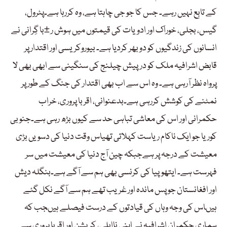
کے تابع نہیں رہے۔ جس کا جو جی چاہتا ہے، وہ کررہا ہے۔پٹرول،
گیس، بجلی، خوراک اور ادویات کی قیمتوں میں ہوش ر ±با گِرانی نے
انسانوں کی زندگیوں کو دوبھر کردیا ہے۔ بیوروکریسی اور اقتدار پر
قابض اشرافیہ ملک کو درپیش چیلنج کی سنگینی سے ابھی بھی لا
پرواہ نظر آرہی ہے۔ وہ اس سے اب بھی اقتدار کی جنگ کے طور پر
نمٹنے کی کوشش کررہی ہے۔بدعنوانی، اقربا پروری، خراب
حکمرانی اور اس کی معاشی تباہی حد سے کیوں بڑھ رہی ہے۔جنوبی
کوریا جو ایک ناکام ریاست کہلاتی تھیاس وقت دنیا کی دسویں بڑی
معیشت کے درجہ پر ہےجبکہ چین آج دنیا کی معیشت میں سر
فہرست ہے۔ ایتھوپیا کی کرنسی بھی ہم سے آگے ہے۔بنگلہ دیش
اور افغانستان جو پس ماندہ اور غریب تھے ہم سے آگے نکل گئے
ہیںاس کی وجہ وہاں کی قیادتوں کے درست فیصلے ہیںجب کہ
ہماری حکمران اشرافیہ نے اپنی نااہلی، کرپشن اور اقربا پروری سے