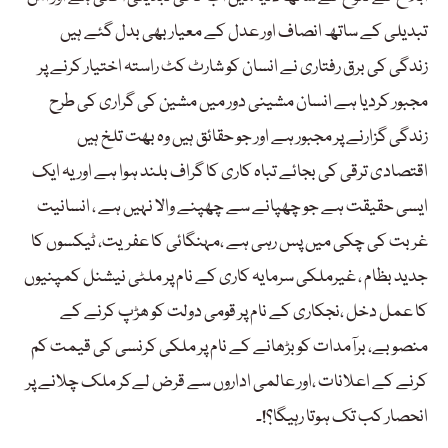
تبدیلی کے ساتھ انصاف اور عدل کے معیار بھی بدل گئے ہیں
زندگی کی برق رفتاری نے انسان کو شارٹ کٹ راستہ اختیار کرنے پر
مجبور کردیا ہے انسان مشینی دور میں مشین کی گراری کی طرح
زندگی گزارنے پر مجبور ہے اور جو حقائق ہیں وہ بھت تلخ ہیں
اقتصادی ترقی کی بجائے تباہ کاری کا گراف بلند ہوا ہے اور یہ ایک
ایسی حقیقت ہے جو چھپانے سے چھپنے والا نہیں ہے ، انسانیت
غربت کی چکی میں پس رہی ہے ،مہنگائی کا عفریت، ٹیکسوں کا
جدید بظام ، غیرملکی سرمایہ کاری کے نام پر ملٹی نیشنل کمپنیوں
کا عمل دخل ،نجکاری کے نام پر قومی دولت کو ھڑپ کرنے کے
منصوبے، برآمدات کو بڑھانے کے نام پر ملکی کرنسی کی قیمت کم
کرنے کے اعلانات ،اور عالمی اداروں سے قرض لےکر ملک چلانے پر
انحصار کب تک ہوتا رہیگا؟!۔