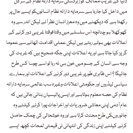
دنیا کے غریب ممالک کو زبردستی سرمایہ دارنہ نظام کے سرکل
میں داخل کیا جارہا ہے ۔سرمایہ دارانہ نظام انسانوںکو ایسے حال پر
رکھتا ہے کہ دیکھنے میں وہ معزز انسان نظر آئے لیکن اندر سے وہ
کھوکھلا ہو چنانچہ اس سلسلے میں وقتافوقتا غریبی دور کرنے کے
اعلانات بھی ہوتے رہتے ہیں لیکن عملی اقدامت اٹھانے سے عموما
گریز کیا جاتا ہے اور یہ اعلانات اپنی جگہ صحیح ہیں کہ غربت کی
وجہ سے انسان کے جسم میں خون ہی نہ رہا تو اسے چوسا کس طرح
جائیگا ؟ اس ظاہری طور پر غریبی دور کرنے کے اعلانات اور ہمارے
سیاسی لیڈروں اور حکومتی اعلانات وغیرہ سب عالمی سرمایہ دارانہ
نظام کی حصہ معلوم ہوتاہے اور ایسی پالیسیاں بنائی جاتی ہیں کہ
عام آدمی اپنی معاشی ضروریات اور اخراجات پورا کرنے کیلئے وہ
جانور وںکی طرح محنت کرتا ہے اور وہ خوشحالی کی چمک حاصل
کرنے کیلئے اپنی زندگی کی انتہائی ئی قیمتی لمحات کچھ ایسے