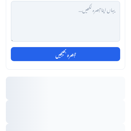
تبصرہ بھیجیں