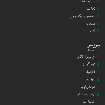
انٹرٹینمنٹ
تجارت
سائنس و ٹیکنالوجی
صحت
کالم
سروسز
ای پیپر
ای پیپر آرکائیو
فوٹو گیلری
ڈاؤنلوڈز
نیوز لیٹر
موبائل ایپ
آر ایس ایس فیڈ
اشتہارات