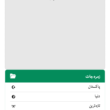
زمرہ جات
پاکستان
دنیا
تازہ ترین