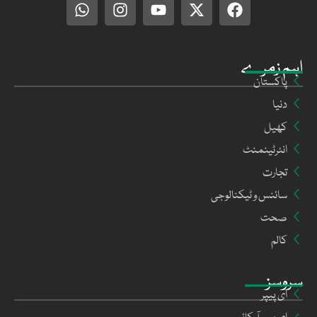
اہم زمرے
پاکستان
دنیا
کھیل
انٹرٹینمنٹ
تجارت
سائنس و ٹیکنالوجی
صحت
کالم
سروسز
ای پیپر