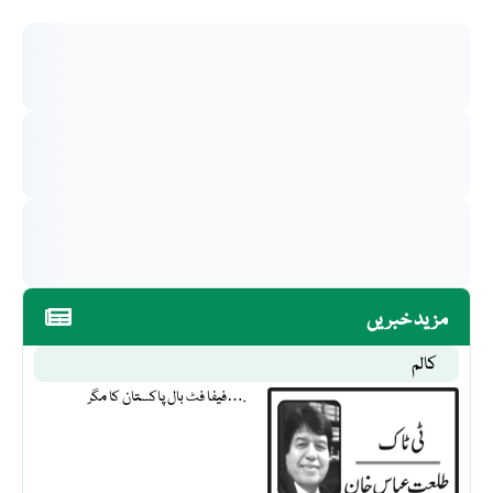
مزید خبریں
کالم
فیفا فٹ بال پاکستان کا مگر….