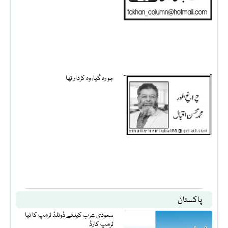
جو رہ گیا، وہ کردار تھا
پاکستان
سعودی عرب کیلئے ڈونلڈ ٹرمپ کا نیا
ٹرمپ کارڈ