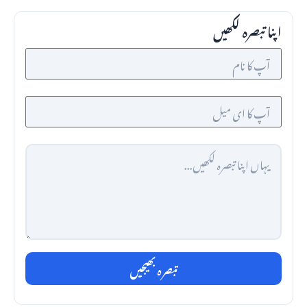
اپنا تبصرہ لکھیں
تبصرہ بھیجیں