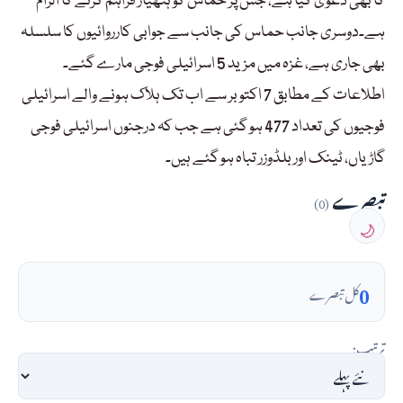
کا بھی دعویٰ کیا ہے، جس پر حماس کو ہتھیار فراہم کرنے کا الزام
ہے۔دوسری جانب حماس کی جانب سے جوابی کارروائیوں کا سلسلہ
بھی جاری ہے، غزہ میں مزید 5 اسرائیلی فوجی مارے گئے۔
اطلاعات کے مطابق 7 اکتوبر سے اب تک ہلاک ہونے والے اسرائیلی
فوجیوں کی تعداد 477 ہو گئی ہے جب کہ درجنوں اسرائیلی فوجی
گاڑیاں، ٹینک اور بلڈوزر تباہ ہو گئے ہیں۔
تبصرے
(0)
🌙
0
کل تبصرے
ترتیب: