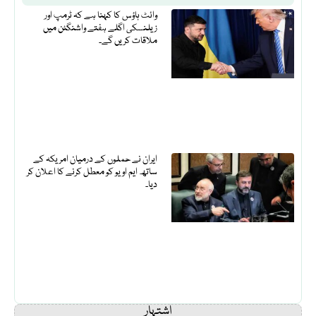
وائٹ ہاؤس کا کہنا ہے کہ ٹرمپ اور
زیلنسکی اگلے ہفتے واشنگٹن میں
ملاقات کریں گے۔
ایران نے حملوں کے درمیان امریکہ کے
ساتھ ایم او یو کو معطل کرنے کا اعلان کر
دیا۔
اشتہار