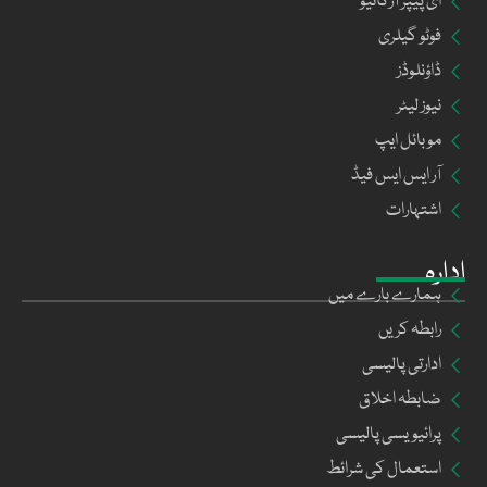
ای پیپر آرکائیو
فوٹو گیلری
ڈاؤنلوڈز
نیوز لیٹر
موبائل ایپ
آر ایس ایس فیڈ
اشتہارات
ادارہ
ہمارے بارے میں
رابطہ کریں
ادارتی پالیسی
ضابطہ اخلاق
پرائیویسی پالیسی
استعمال کی شرائط