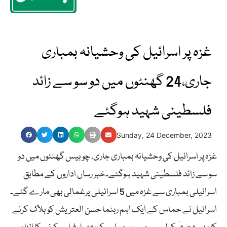
غزہ پر اسرائیل کی وحشیانہ بمباری
جاری،24 گھنٹوں میں دو سو سے زائد
فلسطینی شہید ہوگئے
Sunday, 24 December, 2023
غزہ پر اسرائیل کی وحشیانہ بمباری جاری، چوبیس گھنٹوں میں دو
سو سے زائد فلسطینی شہید ہوگئے۔خبر رساں اداروں کے مطابق
اسرائیلی بمباری سے غزہ میں 5 اسرائیلی یرغمالی بھی مارے گئے۔
اسرائیل نے حماس کے ایک اہم رہنما حسن العتریش کو ہلاک کرنے