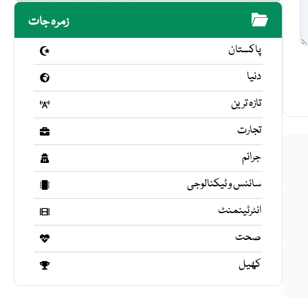
زمرہ جات
پاکستان
دنیا
تازہ ترین
تجارت
جرائم
سائنس و ٹیکنالوجی
انٹرٹینمنٹ
صحت
کھیل