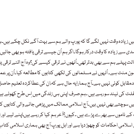
ے میں زیادہ وقت نہیں لگے گا کہ یورپ والے ہم سے بہت آگے نکل چکے ہیں۔ہم
 سے زیادہ کا وقت درکار ہوگا۔اگر ہم اُن جیسے ترقی یافتہ ہوبھی جائیں ت
لت پہلے ہم سے بھی بدتر تھی۔اُنھوں نے ترقی کیسے کی؟وہ آج اتنے ترقی یا
منت ہے۔ اُنہوں نے مسلمانوں کی لکھی کتابوں کا مطالعہ کیا۔اُن پر ع
ا مدمقابل کوئی نہیں ہے۔آج ہمارایہ حال ہے کہ ُان کی عطاکردہ تعلیم حاصل
 غفلت کی نیند سو رہے ہیں ۔ہم صرف اپنی ہی زندگی میں اِس طرح کھوئے ہی
ے میں سوچتے بھی نہیں ہیں۔آج اسلامی ممالک میں پڑھی جانے والی کتابوں کا
پ کے ناموں سے بھرے پڑے ہیں ۔کیوں؟آخر ہم کیا کر رہے ہیںاپنے لیے اور 
اسلامی احکامات کو چھوڑ دیا ہے اور اہل یورپ آج بھی ہماری اسلامی کتاب