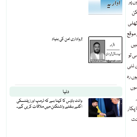
 پر
کن
کھلی
موقع
رواداری امن کی بنیاد!
یں
ی تو
 نئی
ں رہ
ہوں
دنیا
وائٹ ہاؤس کا کہنا ہے کہ ٹرمپ اور زیلنسکی
اگلے ہفتے واشنگٹن میں ملاقات کریں گے۔
پکار
نت