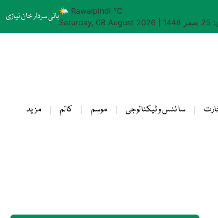
🌤 Rawalpindi °C
بانی سردار خان نیازی
1448
|
Saturday, 08 August 2026
ارت
سا ئنس و ٹیکنالوجی
موسم
کالم
مزید