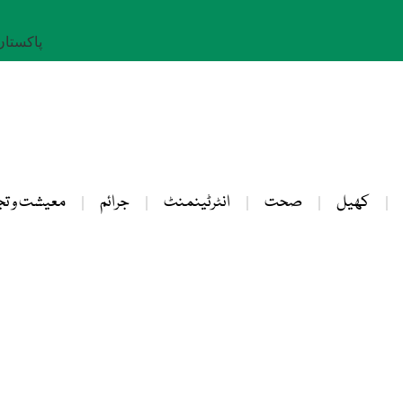
پاکستان: 25 صفر 
کھیل
صحت
انٹرٹینمنٹ
جرائم
معیشت و تج