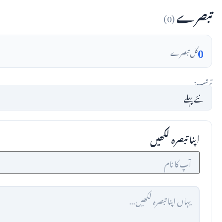
تبصرے
(0)
0
کل تبصرے
ترتیب:
اپنا تبصرہ لکھیں