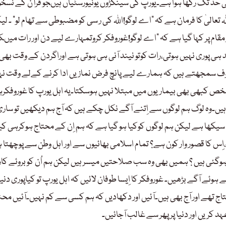
د تک رکھا ہوا ہے۔یورپ کی سینکڑوں یونیورسٹیاں ہیںجو قرآن کے نسخوں
 تعالیٰ کا فرمان ہے کہ ”اے لوگو!اللہ کی ر سی کو مضبوطی سے تھام لو“ ۔ لی
 مقام پر کہا گیا ہے کہ ”اے لوگو!غوروفکر کروتمہارے لیے دن اور رات میں
 ہی پوری نہیں ہوتی،رات کوتو نیند آنی ہی ہوتی ہے اوراگردن کے وقت بھی 
 مصروف سمجھتے ہیں کہ ہمارے لیے پانچ فرض نمازیں ادا کرنے کےلے وقت نہ
خص کبھی بھی بیماریوں میں مبتلا نہیں ہوسکتا۔یہ اہل یورپ کا غوروفکرہ
۔وہ لوگ ہم لوگوں سے اِتنے آگے نکل چکے ہیں کہ آج ہم دیکھیں تو ساری
یکھا ہے لیکن ہم لوگوں کوکیا ہو گیا ہے کہ ہم اِن کے محتاج ہوکرہی کیو
ِس کا قصور وار کون ہے؟ تمام اسلامی بھائیوں سے اور اہل وطن سے پوچھتا 
گئی ہیں ؟ ہمیں بھی وہ سب صلاحتیں میسر ہیں لیکن ہم اُن کو بروئے کار
ہوئے آگے بڑھیں۔ غوروفکر کا اِیسا طوفان لائیں کہ اہل یورپ تو کیاپوری دنیا 
تاج تھے اور آج بھی ہیں۔آئیں اور دکھادیں کہ ہم کسی سے کم نہیں۔آئیں مح
ہد کریں اور دنیا پر پھر سے غالب آجائیں۔