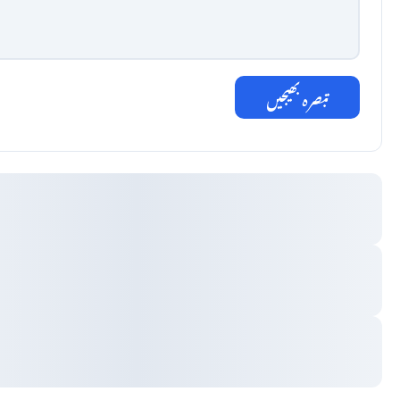
تبصرہ بھیجیں