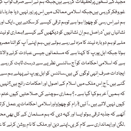
مجیدکے نسخوں پرتحقیقات کررہے ہیںجبکہ ہم نے اِسے صرف ثواب کی ح
غوروفکرکررہی ہیںجبکہ اسلامی ممالک میں اِس پر زور نہیں دیا جارہا۔اللہ
ہم نے اِس رسی کو چھوڑا ہوا ہے توہم ترقی کیسے کر سکتے ہیں ۔ایک اور
نشانیاں ہیں“دراصل ہم اِن نشانیوں کو دیکھیں گے کیسے !ہماری تو نیند
ملے تو ہم دوبارہ نیند کا مزہ لے رہے ہوتے ہیں۔ہم اپنے آپ کو اِتنا
ہوتا جبکہ اہل یورپ کا کہنا ہے کہ مسلمانوں جیسی عبادت کرنے والاش
ہے کہ اسلامی احکامات کو آج سائنسی نظریے سے درست ثابت کر رہے ہیں
ایجادات صرف اِنہی لوگوں کی ہیں۔سائنس کو اہل یورپ نے پہلے ہم سے س
گئے ہیں ۔آج اِس ملک میں اسلام کے اصول اور احکامات رائج ہیں؟نہیں،ا
کہ ہمیں آخر ہوکیا گیا ہے ۔ ؟ ہماری سوچنے کی صلاحتیں کیوں ختم ہو
کیوں نہیں لاتے ہیں ۔ آئیں !آرام کو چھوڑواوراسلامی احکامات پر عمل کرتے 
اُٹھے کہ جذبہ ترقی ہوتو ایسا اور کہہ دیں کہ ہم مسلمان کے کل بھی مح
،لگن اورایمانداری سے کام کریں۔اپنے دین اور ملک کا نام روشن کرنے کا ع