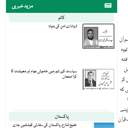
مزید خبریں
کالم
رواداری امن کی بنیاد!
 اُن
ووہ
فتہ
مل
سیاست کے شور میں خاموش عوام اور معیشت کا
کڑا امتحان
 کر
ں کہ
اپنے
پاکستان
 قرآن
خلیج تنازع، پاکستان کی سفارتی کوششیں جاری