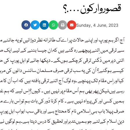
قصوروارکون….؟
Sunday, 4 June, 2023
آج اگر ہم یورپ اور اپنے حالات پر اےک طائرانہ نظر دوڑائیں تو یہ جانن
سے ترقی میں اِتنے پیچھے رہ گئے ہیں کہ ُان جیسا بننے کے لیے ایک صدی
اتنی دیر میں دُگنی ترقی کرچکے ہوںگے ۔ دیکھا جائے تو اہل یورپ کی حا
کیسے ہوگئے؟ اُن کی یہ سب ترقی صرف مسلمان سائنس دانوں کی مرہون 
کیااور اِس مقام تک پہنچے ۔وہ لوگ آج اتنے ترقی یافتہ ہیں کہ اب اُن ک
رہے ہیںلیکن پھر بھی ہم اُس مقام پر نہیں ہیں ۔ کیوں؟اِس لیے کہ ہم
ہمیں کسی اور کی پرواہ نہیں ہے ۔ کام کرنا دُور کی بات ہم تو اِس بار
صرف پہلا باب ہی اِسلامی نام کا محتاج ہے اور باقی سب ابواب اہل یور
دین اسلام کےلئے جو ہمیںتدبراور تحقیق کا درس دیتا ہے۔ہم لوگوں نے 