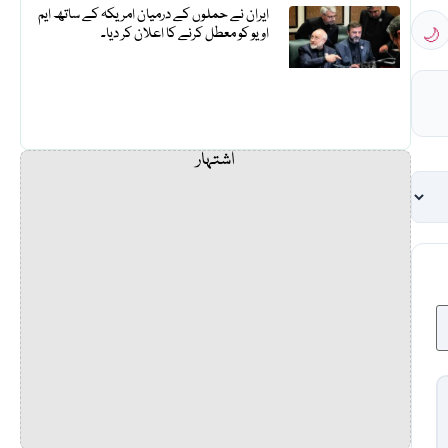
ایران نے حملوں کے درمیان امریکہ کے ساتھ ایم
🌙
او یو کو معطل کرنے کا اعلان کر دیا۔
اشتہار