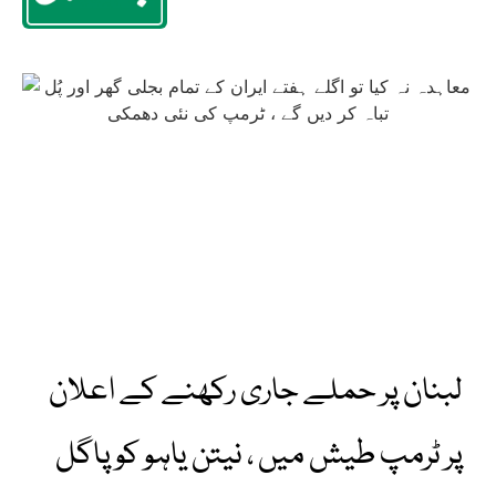
لبنان پر حملے جاری رکھنے کے اعلان
پر ٹرمپ طیش میں ، نیتن یاہو کو پاگل