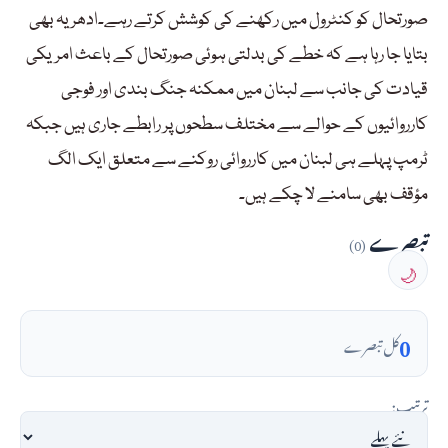
صورتحال کو کنٹرول میں رکھنے کی کوشش کرتے رہے۔ادھر یہ بھی
بتایا جا رہا ہے کہ خطے کی بدلتی ہوئی صورتحال کے باعث امریکی
قیادت کی جانب سے لبنان میں ممکنہ جنگ بندی اور فوجی
کارروائیوں کے حوالے سے مختلف سطحوں پر رابطے جاری ہیں جبکہ
ٹرمپ پہلے ہی لبنان میں کارروائی روکنے سے متعلق ایک الگ
مؤقف بھی سامنے لا چکے ہیں۔
تبصرے
(0)
🌙
0
کل تبصرے
ترتیب: