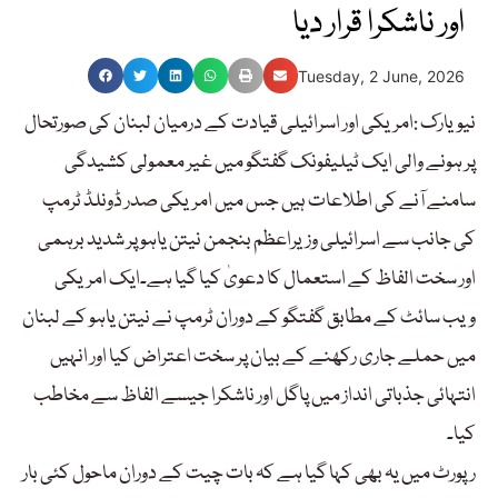
اور ناشکرا قرار دیا
Tuesday, 2 June, 2026
نیویارک :امریکی اور اسرائیلی قیادت کے درمیان لبنان کی صورتحال
پر ہونے والی ایک ٹیلیفونک گفتگو میں غیر معمولی کشیدگی
سامنے آنے کی اطلاعات ہیں جس میں امریکی صدر ڈونلڈ ٹرمپ
کی جانب سے اسرائیلی وزیراعظم بنجمن نیتن یاہو پر شدید برہمی
اور سخت الفاظ کے استعمال کا دعویٰ کیا گیا ہے۔ایک امریکی
ویب سائٹ کے مطابق گفتگو کے دوران ٹرمپ نے نیتن یاہو کے لبنان
میں حملے جاری رکھنے کے بیان پر سخت اعتراض کیا اور انہیں
انتہائی جذباتی انداز میں پاگل اور ناشکرا جیسے الفاظ سے مخاطب
کیا۔
رپورٹ میں یہ بھی کہا گیا ہے کہ بات چیت کے دوران ماحول کئی بار