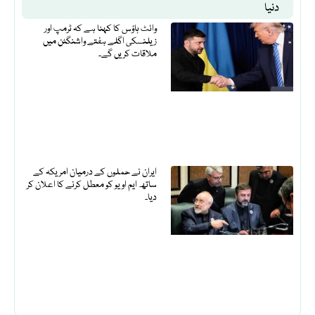
دنیا
وائٹ ہاؤس کا کہنا ہے کہ ٹرمپ اور
زیلنسکی اگلے ہفتے واشنگٹن میں
ملاقات کریں گے۔
ایران نے حملوں کے درمیان امریکہ کے
ساتھ ایم او یو کو معطل کرنے کا اعلان کر
دیا۔