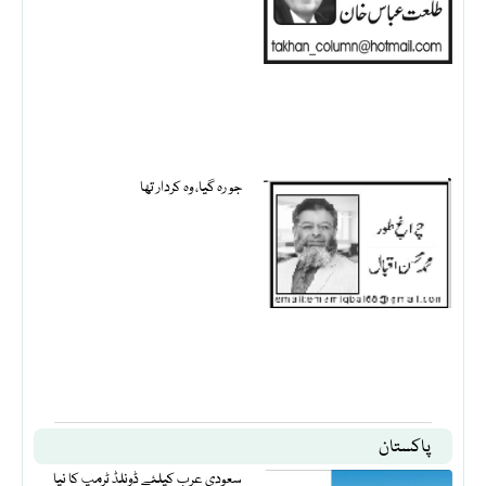
جو رہ گیا، وہ کردار تھا
پاکستان
سعودی عرب کیلئے ڈونلڈ ٹرمپ کا نیا