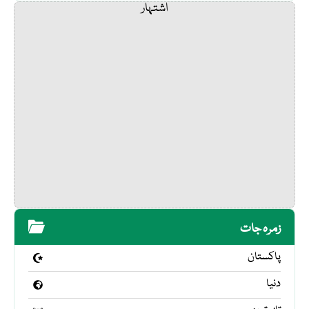
اشتہار
زمرہ جات
پاکستان
دنیا