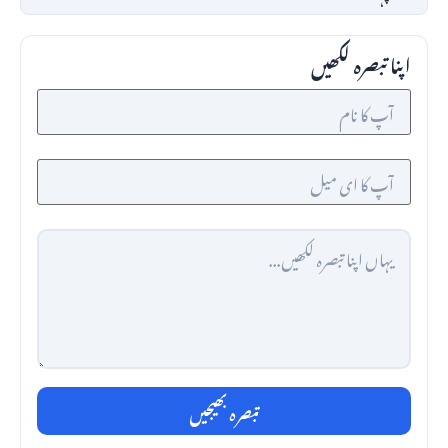
اپنا تبصرہ لکھیں
تبصرہ بھیجیں