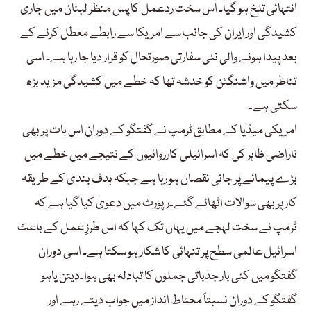
انتہائی تلخ ہو گیا۔ اس سخت ردعمل کا پس منظر لبنان میں جاری
کشیدگی اور ایران کی جانب سے امریکا سے رابطے معطل کرنے کے
بعد پیدا ہونے والی نئی سفارتی صورتحال کو قرار دیا جا رہا ہے۔ اسی
تناظر میں واشنگٹن کو خدشہ تھا کہ خطے میں کشیدگی مزید بڑھ
سکتی ہے۔
امریکی میڈیا کے مطابق ٹرمپ نے گفتگو کے دوران اس بات پر بھی
ناراضی ظاہر کی کہ اسرائیلی کارروائیوں کے نتیجے میں خطے میں
بڑے پیمانے پر جانی نقصان ہو رہا ہے جبکہ ہدف بندی کے طریقہ
کار پر بھی سوالات اٹھائے گئے۔رپورٹ میں دعویٰ کیا گیا ہے کہ
ٹرمپ نے سخت لہجے میں یہاں تک کہا کہ اس طرزِ عمل کے باعث
اسرائیل عالمی سطح پر تنہائی کا شکار ہو سکتا ہے۔ اسی دوران
گفتگو میں کئی بار جذباتی جملوں کا تبادلہ بھی ہوا۔دیتن یاہو
گفتگو کے دوران نسبتاً محتاط انداز میں جواب دیتے رہے اور