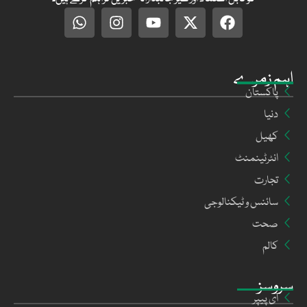
اہم زمرے
پاکستان
دنیا
کھیل
انٹرٹینمنٹ
تجارت
سائنس و ٹیکنالوجی
صحت
کالم
سروسز
ای پیپر