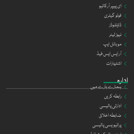
ای پیپر آرکائیو
فوٹو گیلری
ڈاؤنلوڈز
نیوز لیٹر
موبائل ایپ
آر ایس ایس فیڈ
اشتہارات
ادارہ
ہمارے بارے میں
رابطہ کریں
ادارتی پالیسی
ضابطہ اخلاق
پرائیویسی پالیسی