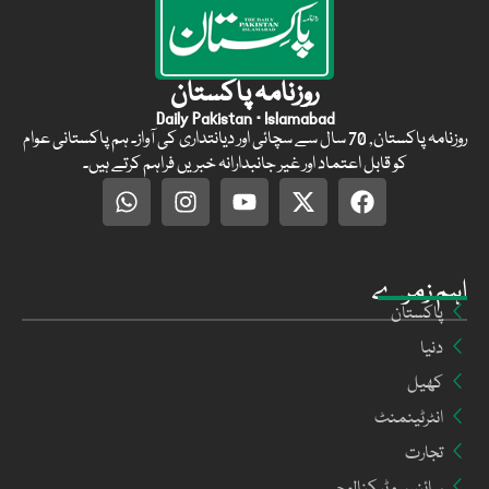
روزنامہ پاکستان
Daily Pakistan · Islamabad
روزنامہ پاکستان, 70 سال سے سچائی اور دیانتداری کی آواز۔ ہم پاکستانی عوام
کو قابل اعتماد اور غیر جانبدارانہ خبریں فراہم کرتے ہیں۔
اہم زمرے
پاکستان
دنیا
کھیل
انٹرٹینمنٹ
تجارت
سائنس و ٹیکنالوجی