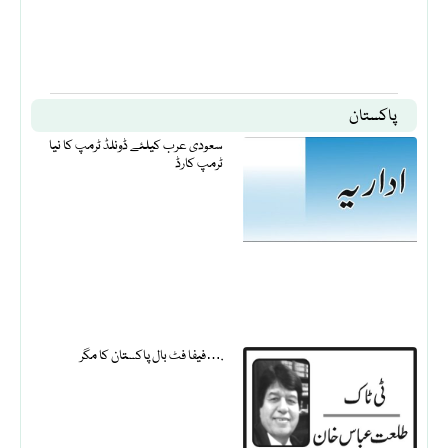
پاکستان
سعودی عرب کیلئے ڈونلڈ ٹرمپ کا نیا
ٹرمپ کارڈ
فیفا فٹ بال پاکستان کا مگر….