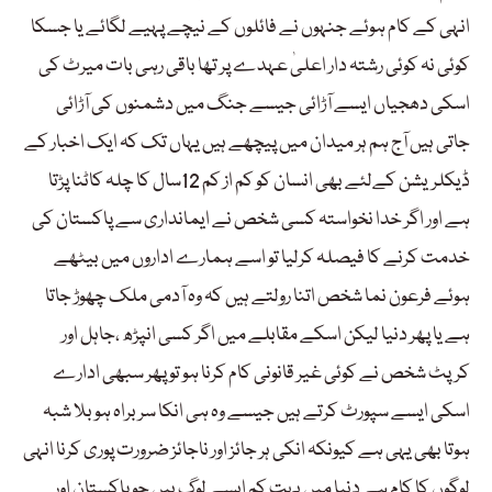
انہی کے کام ہوئے جنہوں نے فائلوں کے نیچے پہیے لگائے یا جسکا
کوئی نہ کوئی رشتہ دار اعلیٰ عہدے پر تھا باقی رہی بات میرٹ کی
اسکی دھجیاں ایسے آڑائی جیسے جنگ میں دشمنوں کی آڑائی
جاتی ہیں آج ہم ہر میدان میں پیچھے ہیں یہاں تک کہ ایک اخبار کے
ڈیکلریشن کےلئے بھی انسان کو کم از کم 12سال کا چلہ کاٹنا پڑتا
ہے اور اگر خدا نخواستہ کسی شخص نے ایمانداری سے پاکستان کی
خدمت کرنے کا فیصلہ کرلیا تو اسے ہمارے اداروں میں بیٹھے
ہوئے فرعون نما شخص اتنا رولتے ہیں کہ وہ آدمی ملک چھوڑ جاتا
ہے یا پھر دنیا لیکن اسکے مقابلے میں اگر کسی انپڑھ ،جاہل اور
کرپٹ شخص نے کوئی غیر قانونی کام کرنا ہو تو پھر سبھی ادارے
اسکی ایسے سپورٹ کرتے ہیں جیسے وہ ہی انکا سربراہ ہو بلا شبہ
ہوتا بھی یہی ہے کیونکہ انکی ہر جائز اور ناجائز ضرورت پوری کرنا انہی
لوگوں کا کام ہے دنیا میں بہت کم ایسے لوگ ہیں جو پاکستان اور