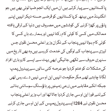
پاکستانیوں سے پیار کرتے ہیں ان میں ایک انجم ضیا ٹونی بھی ہیں جو
انگلینڈ میں بیٹھ کر پاکستانیوں کو قرضے حسنہ دیکر انہیں اپنے
پاﺅں پر کھڑا کرنے کی کوششوں میں مصروف ہیں دنیا کے ترقی یافتہ
ممالک میں کسی کا کوئی کام رکتا نہیں اور ہمارے ہاں کسی کا
کوئی کام ہوتا نہیں پنجاب کے نگران وزیر اعلی محسن نقوی جس
تیزی سے پنجاب کے لوگوں کی خدمت کررہے ہیں وہ بھی تاریخ میں
سنہری حروف سے لکھی جائیگی ابھی بہت سے ایسے کاروباری افراد
کی مشکلات کو ختم کردیا جو عرصہ کئی سالوں سے پیٹرول پمپ
لگانا چاہتے تھے مگر حکومت انہیں این او سی نہیں دے رہی تھی
جبکہ انکے مقابلے میں زرعی زمینوں پر ہاﺅسنگ سوسائٹی بنانے
کےلئے فورا این او سی جاری کردیا جاتا تھا اور اب وزیر اعلیٰ پنجاب
محسن نقوی نے 1264ایسے پٹرول پمپس کے این او سی جاری کرنے