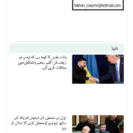
دنیا
وائٹ ہاؤس کا کہنا ہے کہ ٹرمپ اور
زیلنسکی اگلے ہفتے واشنگٹن میں
ملاقات کریں گے۔
ایران نے حملوں کے درمیان امریکہ کے
ساتھ ایم او یو کو معطل کرنے کا اعلان کر
دیا۔