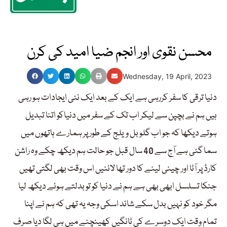
محسن نقوی اور انجم ضیا امید کی کرن
Wednesday, 19 April, 2023
دنیا ترقی کا سفر کررہی ہے ایک کے بعد ایک نئی ایجادات ہو رہی
ہیں ہم نے بچپن سے لیکر اب تک کے سفر میں دنیاکو اتنا تبدیل
ہوتے دیکھا کہ جو اب گلوبل ویلج کے طور پر ہمارے ہاتھوں میں
سما گئی ہے آج سے 40 سال قبل جو حالت ہم دیکھ چکے وہ راشن
کارڈ پر آٹا اور چینی لینے کا دور تھا لائنیں اس وقت بھی لگتی تھیں
جنکا تسلسل ابھی بھی ہے ہم نے دنیا کو تو بدلتے ہوئے دیکھ لیا
مگر خود کو نہیں بدل سکے شائد اسکی وجہ یہ تھی کہ ہم نے اپنا
تمام وقت ایک دوسرے کی ٹانگیں کھینچنے میں ہی لگا دیا صرف