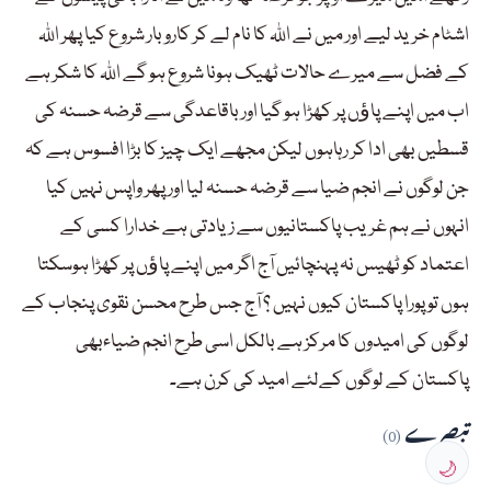
اشٹام خرید لیے اور میں نے اللہ کا نام لے کر کاروبار شروع کیا پھر اللہ
کے فضل سے میرے حالات ٹھیک ہونا شروع ہو گے اللہ کا شکر ہے
اب میں اپنے پاﺅں پر کھڑا ہو گیا اور باقاعدگی سے قرضہ حسنہ کی
قسطیں بھی ادا کر رہاہوں لیکن مجھے ایک چیز کا بڑا افسوس ہے کہ
جن لوگوں نے انجم ضیا سے قرضہ حسنہ لیا اور پھر واپس نہیں کیا
انہوں نے ہم غریب پاکستانیوں سے زیادتی ہے خدارا کسی کے
اعتماد کو ٹھیس نہ پہنچائیں آج اگر میں اپنے پاﺅں پر کھڑا ہوسکتا
ہوں تو پورا پاکستان کیوں نہیں ؟ آج جس طرح محسن نقوی پنجاب کے
لوگوں کی امیدوں کا مرکز ہے بالکل اسی طرح انجم ضیاءبھی
پاکستان کے لوگوں کےلئے امید کی کرن ہے۔
تبصرے
(0)
🌙