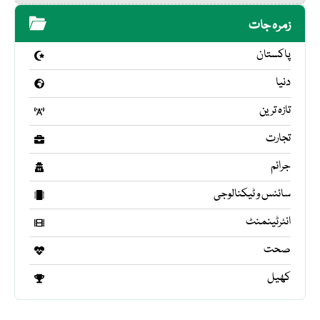
زمرہ جات
پاکستان
دنیا
تازہ ترین
تجارت
جرائم
سائنس و ٹیکنالوجی
انٹرٹینمنٹ
صحت
کھیل