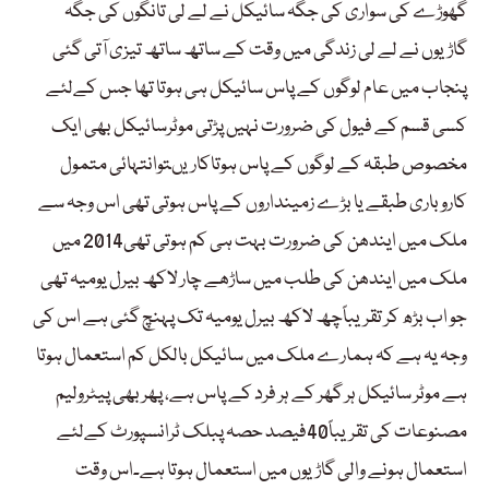
گھوڑے کی سواری کی جگہ سائیکل نے لے لی تانگوں کی جگہ
گاڑیوں نے لے لی زندگی میں وقت کے ساتھ ساتھ تیزی آتی گئی
پنجاب میں عام لوگوں کے پاس سائیکل ہی ہوتا تھا جس کےلئے
کسی قسم کے فیول کی ضرورت نہیں پڑتی موٹرسائیکل بھی ایک
مخصوص طبقہ کے لوگوں کے پاس ہوتاکاریںتوانتہائی متمول
کاروباری طبقے یا بڑے زمینداروں کے پاس ہوتی تھی اس وجہ سے
ملک میں ایندھن کی ضرورت بہت ہی کم ہوتی تھی2014 میں
ملک میں ایندھن کی طلب میں ساڑھے چار لاکھ بیرل یومیہ تھی
جو اب بڑھ کر تقریباًچھ لاکھ بیرل یومیہ تک پہنچ گئی ہے اس کی
وجہ یہ ہے کہ ہمارے ملک میں سائیکل بالکل کم استعمال ہوتا
ہے موٹر سائیکل ہر گھر کے ہر فرد کے پاس ہے، پھر بھی پیٹرولیم
مصنوعات کی تقریباً40فیصد حصہ پبلک ٹرانسپورٹ کےلئے
استعمال ہونے والی گاڑیوں میں استعمال ہوتا ہے۔اس وقت