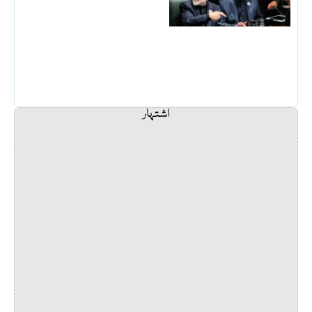
اشتہار