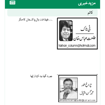
مزید خبریں
کالم
فیفا فٹ بال پاکستان کا مگر….
جو رہ گیا، وہ کردار تھا