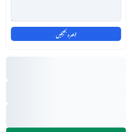
تبصرہ بھیجیں