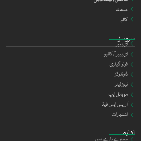
صحت
کالم
سروسز
ای پیپر
ای پیپر آرکائیو
فوٹو گیلری
ڈاؤنلوڈز
نیوز لیٹر
موبائل ایپ
آر ایس ایس فیڈ
اشتہارات
ادارہ
ہمارے بارے میں