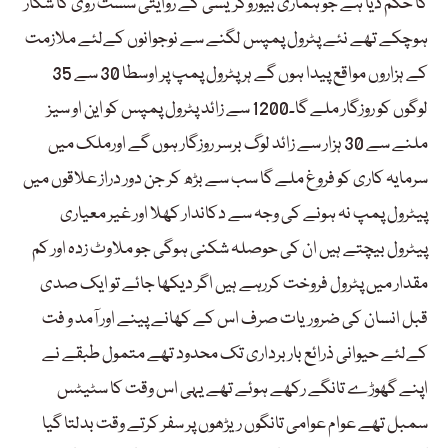
کا حکم دیا ہے جو ہماری بیوروکریسی کے روایتی سست روی کا شکار
ہوچکے تھے نئے پٹرول پمپس لگنے سے نوجوانوں کےلئے ملازمت
کے ہزاروں مواقع پیدا ہوں گے ہر پٹرول پمپ پر اوسطا 30 سے 35
لوگوں کو روزگار ملے گا۔1200 سے زائد پٹرول پمپس کو این او سیز
ملنے سے 30 ہزار سے زائد لوگ برسر روزگار ہوں گے اورملک میں
سرمایہ کاری کو فروغ ملے گا سب سے بڑھ کر جن دور دراز علاقوں میں
پیٹرول پمپ نہ ہونے کی وجہ سے دکاندار کھلا اور غیر معیاری
پیٹرول بیچتے ہیں ان کی حوصلہ شکنی ہوگی جو ملاوٹ زدہ اور کم
مقدار میں پٹرول فروخت کررہے ہیں اگر دیکھا جائے تو ایک صدی
قبل انسان کی ضروریات صرف اس کے کھانے پینے اور آمد و فت
کےلئے حیوانی ذرائع باربرداری تک محدود تھے متمول طبقے نے
اپنے گھوڑے تانگے رکھے ہوئے تھے یہی اس وقت کا سٹیٹس
سمبل تھے عوام عوامی تانگوں ریڑھوں پر سفر کرتے وقت بدلتا گیا