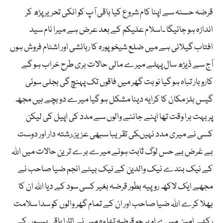
قرضہ حسنہ سے اپنا کام شروع کیا باقی آپ کو انکی تحریر پڑھ کر
اندازہ ہو جائیگا ۔اسلام علیکم کے بعد عرض ہے میرا نام سید
افتاب گیلانی ہے میں ضلع شیخوپورہ کا رہائشی اور اشٹام فروش ہوں
آج سے ڈیڑھ سال پہلے میرے مالی حالات بری طرح خراب ہو گے
کاروبار تباہ ہو گیا نوبت گھر میں فاقوں تک پہنچ گی بجلی سوئی
گیس بلز مکان کا کرایہ دینا مشکل ہو گیا میرے دو بچے ہیں مجھ
پر بہت برا وقت تھا اپنے جاننے والوں سے مدد کی اپیل کی لیکن
کسی نے میری مدد نہیںکی تقریبا سبھی عزیز،رشتہ دار اور دوست
بے غرض بے حس لوگ ثابت ہوئے میرے برے ترین حالات میں اللہ
کے نیک بندے نیک والدین کے نیک بیٹے انجم ضیا صاحب نے
مجھے ایک لاکھ روپیہ بطور قرضہ بغیر کسی سود کے دیا اللہ ان کا
بھلا کرے اللہ ضیا صاحب اور ان کے تمام گھر والوں کو سدا سلامت
رکھے امین میرے اوپر جو قرضہ تھا وہ میں نے اتارا باقی پیسوں کے