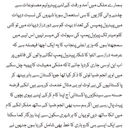
ہمارے ملک میں آمد و رفت کےلئے پیٹرولیم مصنوعات سے
چلنے والی گاڑیوں کا ہی استعمال ہورہا شہروں کی نسبت دیہات
میں پیٹرول پمپس کی تعداد بہت کم ہے دور دراز دیہات میں تو کئی
کلو میٹر تک پیڑول پمپ کی سہولت کی میسر نہیں اس لیے میں
سمجھتا ہوں کہ وزیر اعلی پنجاب کا یہ ایک اچھا فیصلہ ہے کہ
عرصہ دراز سے التوا کا شکارپیٹرول پمپ لگانے والوں کی فائلوں پر
اب این او سی جاری کردیا جائے تاکہ ملکی معیشت کا پہیہ چل سکے
میں اوپر انجم ضیا ٹونی کا ذکر کیا تھا جو پاکستان سے باہر بیٹھ کر
پاکستانیوں کی بے لوث اور بے مثال خدمت کررہے ہیں انکے قرضہ
حسنہ سے سینکڑوں پاکستانی آج اپنا کام کرکے اپنے بیوی بچوں کا
پیٹ پال رہے ہیں اگر ہم سب بھی انجم ضیا کے ساتھ ملکر انکے کام
میں انکا ساتھ دیں تو یہاں کا ہر شہری سکون سے اپنا روزگار کما سکتا
ہے ایک ایسے ہی کاروباری کا خط بھی شامل کررہا ہوں جنہوں نے