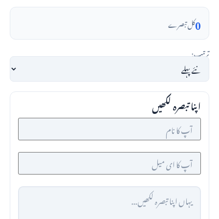
0
کل تبصرے
ترتیب:
اپنا تبصرہ لکھیں