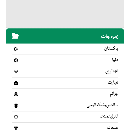
زمرہ جات
پاکستان
دنیا
تازہ ترین
تجارت
جرائم
سائنس و ٹیکنالوجی
انٹرٹینمنٹ
صحت