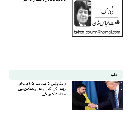
دنیا
وائٹ ہاؤس کا کہنا ہے کہ ٹرمپ اور
زیلنسکی اگلے ہفتے واشنگٹن میں
ملاقات کریں گے۔