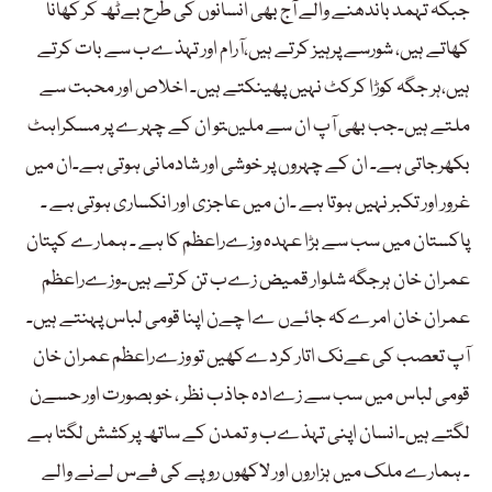
جبکہ تہمد باندھنے والے آج بھی انسانوں کی طرح بےٹھ کر کھانا
کھاتے ہیں، شورسے پرہیز کرتے ہیں،آرام اور تہذےب سے بات کرتے
ہیں،ہر جگہ کوڑا کرکٹ نہیں پھینکتے ہیں۔ اخلاص اور محبت سے
ملتے ہیں۔جب بھی آپ ان سے ملیںتو ان کے چہرے پر مسکراہٹ
بکھرجاتی ہے۔ ان کے چہروں پر خوشی اور شادمانی ہوتی ہے۔ان میں
غرور اور تکبر نہیں ہوتا ہے ۔ان میں عاجزی اور انکساری ہوتی ہے ۔
پاکستان میں سب سے بڑا عہدہ وزےراعظم کا ہے ۔ ہمارے کپتان
عمران خان ہرجگہ شلوار قمیض زےب تن کرتے ہیں۔وزےراعظم
عمران خان امرےکہ جائےں ےا چےن اپنا قومی لباس پہنتے ہیں۔
آپ تعصب کی عےنک اتار کردےکھیں تو وزےراعظم عمران خان
قومی لباس میں سب سے زےادہ جاذب نظر ، خوبصورت اور حسےن
لگتے ہیں۔انسان اپنی تہذےب و تمدن کے ساتھ پرکشش لگتا ہے
۔ ہمارے ملک میں ہزاروں اور لاکھوں روپے کی فےس لےنے والے