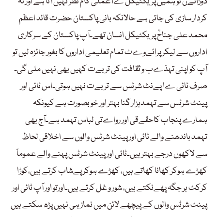
دوڑائےں تو ہمیں پریکٹیکل ےا عملی کام نظر نہیں آتا ہے اور نہ
کردار سازی کی جاتی ہے حالانکہ بانی پاکستان حضرت قائد اعظم
محمد علی جناحؒ پریکٹیکل انسان تھے۔آپ پاکستان کے سرکاری
اداروں سے لیکر پرائےوےٹ تمام تعلیمی اداروں کا بغور جائزہ لیں تو
آپ کو اپنی تہذےب و ثقافت کی تربےت کہیں بھی نہیں ملی گی۔
صرف ٹائی ےا پےنٹ شرٹس سے تربےت نہیں ہوتی۔اس ٹائی اور
پینٹ شرٹس سے تہمدہزار گنا بہتر اور خوبصورت ہے کیونکہ
ہمارے پنجاب کاحقےقی اور رواےتی لباس تہمد ہے۔آج بھی
تہمد باندھنے والے ٹائی اور پینٹ شرٹس والوں سے اخلاقی لحاظ
سے لاکھوں درجے بہتر ہیں۔ٹائی اور پینٹ شرٹس پہنے والے عموماً
کھڑے ہوکر کھانا کھاتے ہیں، کھڑے ہوکر پےشاب کرتے ہیں،کوڑا
کرکٹ ہر جگہ پھےنکتے ہیں، شور و غل کرتے ہیں۔اورتو اور آپ ٹائی اور
پینٹ شرٹس والوں کے پیچھے لائن میں نماز ہی نہیں پڑھ سکتے ہیں