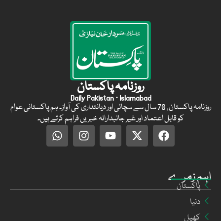
روزنامہ پاکستان
Daily Pakistan · Islamabad
روزنامہ پاکستان, 70 سال سے سچائی اور دیانتداری کی آواز۔ ہم پاکستانی عوام
کو قابل اعتماد اور غیر جانبدارانہ خبریں فراہم کرتے ہیں۔
اہم زمرے
پاکستان
دنیا
کھیل