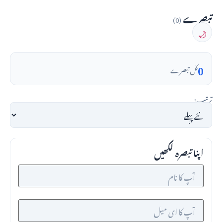
تبصرے
(0)
🌙
0
کل تبصرے
ترتیب:
اپنا تبصرہ لکھیں