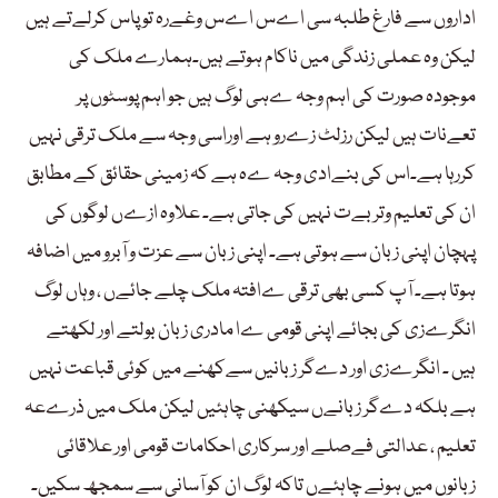
اداروں سے فارغ طلبہ سی اےس اےس وغےرہ تو پاس کرلےتے ہیں
لیکن وہ عملی زندگی میں ناکام ہوتے ہیں۔ہمارے ملک کی
موجودہ صورت کی اہم وجہ ےہی لوگ ہیں جو اہم پوسٹوں پر
تعےنات ہیں لیکن رزلٹ زےرو ہے اوراسی وجہ سے ملک ترقی نہیں
کررہا ہے۔اس کی بنےادی وجہ ےہ ہے کہ زمینی حقائق کے مطابق
ان کی تعلیم وتربےت نہیں کی جاتی ہے۔ علاوہ ازےں لوگوں کی
پہچان اپنی زبان سے ہوتی ہے۔ اپنی زبان سے عزت و آبرو میں اضافہ
ہوتا ہے۔ آپ کسی بھی ترقی ےافتہ ملک چلے جائےں ، وہاں لوگ
انگرےزی کی بجائے اپنی قومی ےا مادری زبان بولتے اور لکھتے
ہیں ۔ انگرےزی اور دےگر زبانیں سےکھنے میں کوئی قباعت نہیں
ہے بلکہ دےگر زبانےں سیکھنی چاہئیں لیکن ملک میں ذرےعہ
تعلیم ، عدالتی فےصلے اور سرکاری احکامات قومی اور علاقائی
زبانوں میں ہونے چاہئےں تاکہ لوگ ان کو آسانی سے سمجھ سکیں۔