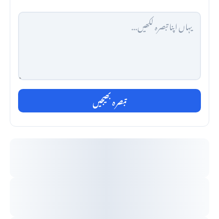
تبصرہ بھیجیں