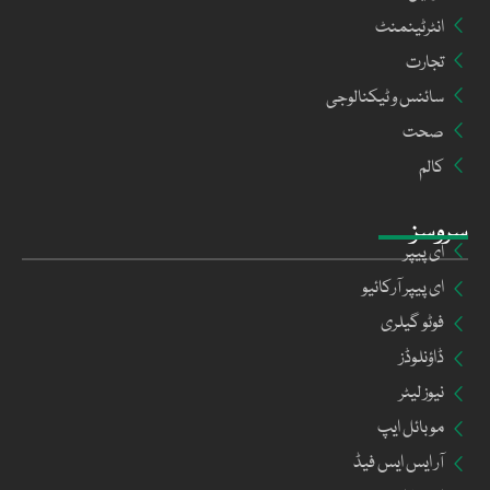
انٹرٹینمنٹ
تجارت
سائنس و ٹیکنالوجی
صحت
کالم
سروسز
ای پیپر
ای پیپر آرکائیو
فوٹو گیلری
ڈاؤنلوڈز
نیوز لیٹر
موبائل ایپ
آر ایس ایس فیڈ