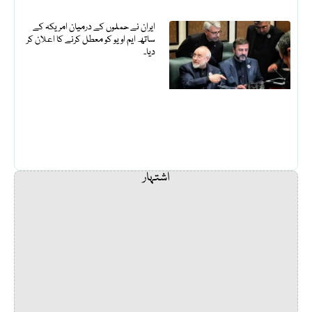
ایران نے حملوں کے درمیان امریکہ کے
ساتھ ایم او یو کو معطل کرنے کا اعلان کر
دیا۔
اشتہار