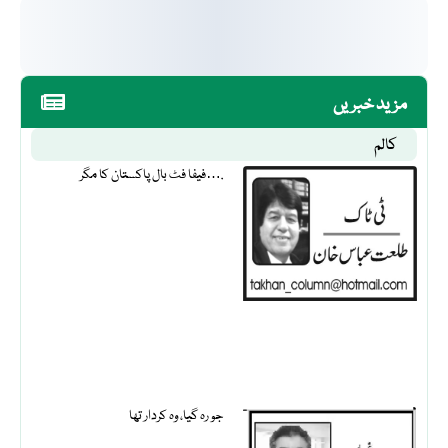
مزید خبریں
کالم
فیفا فٹ بال پاکستان کا مگر….
جو رہ گیا، وہ کردار تھا