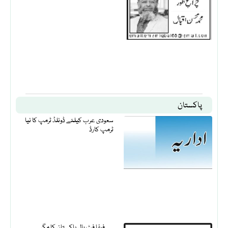
پاکستان
سعودی عرب کیلئے ڈونلڈ ٹرمپ کا نیا
ٹرمپ کارڈ
فیفا فٹ بال پاکستان کا مگر….