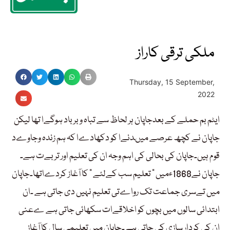
ملکی ترقی کاراز
Thursday, 15 September,
2022
ایٹم بم حملے کے بعدجاپان ہر لحاظ سے تباہ و برباد ہوگےا تھا لیکن
جاپان نے کچھ عرصے میںدنےا کو دکھادےا کہ ہم زندہ وجاوےد
قوم ہیں۔جاپان کی بحالی کی اہم وجہ ان کی تعلیم اور تربےت ہے۔
جاپان نے1868ءمیں ” تعلیم سب کےلئے ” کا آغاز کردےاتھا۔جاپان
میں تےسری جماعت تک رواےتی تعلیم نہیں دی جاتی ہے ۔ان
ابتدائی سالوں میں بچوں کو اخلاقےات سکھائی جاتی ہے ےعنی
ان کی کردار سازی کی جاتی ہے۔جاپان میں تعلیمی سال کا آغاز