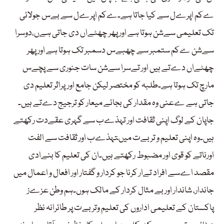
ےکم اپرےل سے کیا جاتا ہے۔ےکم اپرےل سے بےس جولائی
تک تعلیمی سےشن ہوتا ہے اور پھر چھٹےاں دی جاتی ہےں،دوسرا
سےشن ےکم ستمبر سے چھبےس دسمبر تک ہوتا ہے اور پھر
چھٹےاں دےتے ہیں اور تےسرا سےشن سات جنوری سے پچےس
مارچ تک ہوتا ہے۔طلبہ کو مختصر لیکن جامع اورپراثر تعلیم دی
جاتی ہے ےعنی وہ مقدار کی بجائے میعار کو ترجیج دےتے ہیں۔
جاپان کے لوگ اپنی ثقافت اور تہذےب سے گہری عقےدت رکھتے
ہیں۔وہ اپنی تعلیم و تربےت میںتہذےب اور ثقافت سے الفت
اورناتے کو قوی اور مضبوط رکھتے ہیں۔ان کی تعلیم کا بنےادی
مقصد اےسے افراد تےار کرنا جو کردار و گفتار اور افعال و اعمال میں
جاندار، شاندار اوربے مثال کردار کے مالک ہوں۔ہم وطن عزےز
پاکستان کے تعلیمی اداروں کی تعلیم وتربےت پر طائرانہ نظر