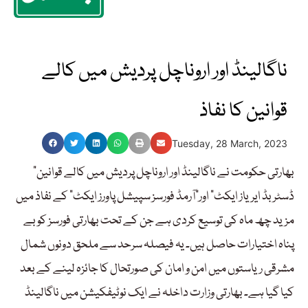
ناگالینڈ اور اروناچل پردیش میں کالے
قوانین کا نفاذ
Tuesday, 28 March, 2023
بھارتی حکومت نے ناگالینڈ اور اروناچل پردیش میں کالے قوانین”
ڈسٹربڈ ایریاز ایکٹ“ اور”آرمڈ فورسز سپیشل پاورز ایکٹ“ کے نفاذ میں
مزید چھ ماہ کی توسیع کردی ہے جن کے تحت بھارتی فورسز کوبے
پناہ اختیارات حاصل ہیں۔ یہ فیصلہ سرحد سے ملحق دونوں شمال
مشرقی ریاستوں میں امن و امان کی صورتحال کا جائزہ لینے کے بعد
کیا گیا ہے۔ بھارتی وزارت داخلہ نے ایک نوٹیفکیشن میں ناگالینڈ