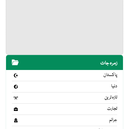
زمرہ جات
پاکستان
دنیا
تازہ ترین
تجارت
جرائم