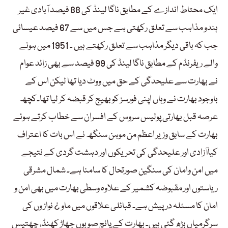
ایک محتاط اندازے کے مطابق ناگا لینڈ کی 88 فیصد آبادی غیر
ہندو مذاہب سے تعلق رکھتی ہے جس میں سے 67 فیصد عیسائی
جب کہ باقی دیگر مذاہب سے تعلق رکھتے ہیں ۔ 1951 میں ہونے
والے ریفرنڈم کے مطابق ناگا لینڈ کی 99 فیصد سے بھی زائد عوام
نے بھارت سے علیحدگی کے حق میں ووٹ دیا تھا لیکن اس کے
باوجود بھارت نے وہاں اپنی فورسز کو بھیج کر قبضہ کر لیا تھا۔کچھ
عرصہ قبل بھارتی پولیس سروس کے افسران سے خطاب کرتے ہوئے
بھارت کے سابق وزیر اعظم من موہن سنگھ نے اس بات کا اعتراف
کیاآزادی اور علیحدگی کی تحریکوں اور دہشت گردی کے نتیجے
میں امن وامان کی سنگین صورتحال کا سامنا ہے۔ شمال مشرقی
ریاستوں اور مقبوضہ کشمیر کے علاوہ وسطی بھارت میں بھی امن و
امان کا مسئلہ درپیش ہے۔ قبائلی علاقوں میں ماو ¿ نواز وں کی
سرگرمیاں بڑھ گئی ہیں۔ بھارت کے پانچ صوبوں جھاڑ کھنڈ، چھتیس