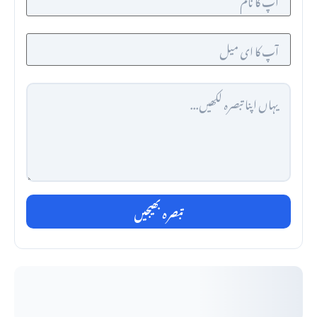
تبصرہ بھیجیں