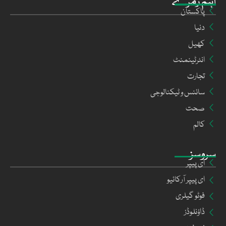
اہم زمرے
پاکستان
دنیا
کھیل
انٹرٹینمنٹ
تجارت
سائنس و ٹیکنالوجی
صحت
کالم
سروسز
ای پیپر
ای پیپر آرکائیو
فوٹو گیلری
ڈاؤنلوڈز