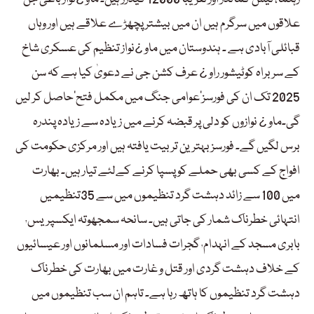
علاقوں میں سرگرم ہیں ان میں بیشتر پچھڑے علاقے ہیں اور وہاں
قبائلی آبادی ہے ۔ ہندوستان میں ماو ¿نواز تنظیم کی عسکری شاخ
کے سربراہ کوٹیشور راو ¿ عرف کشن جی نے دعویٰ کیا ہے کہ سن
2025 تک ان کی فورسز’عوامی جنگ میں مکمل فتح‘حاصل کر لیں
گی۔ماو ¿ نوازوں کو دلی پر قبضہ کرنے میں زیادہ سے زیادہ پندرہ
برس لگیں گے۔ فورسز بہترین تربیت یافتہ ہیں اور مرکزی حکومت کی
افواج کے کسی بھی حملے کو پسپا کرنے کےلئے تیار ہیں۔ بھارت
میں 100 سے زائد دہشت گرد تنظیموں میں سے 35تنظیمیں
انتہائی خطرناک شمار کی جاتی ہیں۔ سانحہ سمجھوتہ ایکسپریس٬
بابری مسجد کے انہدام٬ گجرات فسادات اور مسلمانوں اور عیسائیوں
کے خلاف دہشت گردی اور قتل و غارت میں بھارت کی خطرناک
دہشت گرد تنظیموں کا ہاتھ رہا ہے۔ تاہم ان سب تنظیموں میں