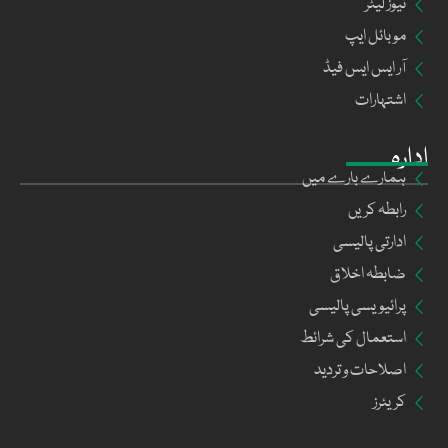
نیوز لیٹر
موبائل ایپ
آر ایس ایس فیڈ
اشتہارات
ادارہ
ہمارے بارے میں
رابطہ کریں
ادارتی پالیسی
ضابطہ اخلاق
پرائیویسی پالیسی
استعمال کی شرائط
اصلاحات و تردید
کریئرز