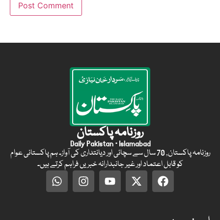
روزنامہ پاکستان
Daily Pakistan · Islamabad
روزنامہ پاکستان, 70 سال سے سچائی اور دیانتداری کی آواز۔ ہم پاکستانی عوام
کو قابل اعتماد اور غیر جانبدارانہ خبریں فراہم کرتے ہیں۔