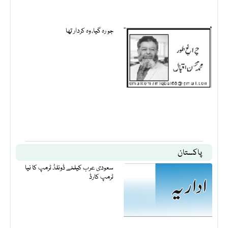
جو رہ گیا، وہ کردار تھا
پاکستان
سعودی عرب کیلئے ڈونلڈ ٹرمپ کا نیا
ٹرمپ کارڈ