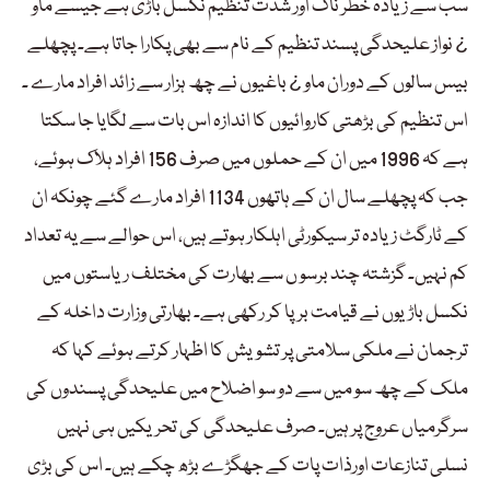
سب سے زیادہ خطر ناک اور شدت تنظیم نکسل باڑی ہے جیسے ماو
¿ نواز علیحدگی پسند تنظیم کے نام سے بھی پکارا جاتا ہے۔ پچھلے
بیس سالوں کے دوران ماو ¿ باغیوں نے چھ ہزار سے زائد افراد مارے ۔
اس تنظیم کی بڑھتی کاروائیوں کا اندازہ اس بات سے لگایا جا سکتا
ہے کہ 1996 میں ان کے حملوں میں صرف 156 افراد ہلاک ہوئے،
جب کہ پچھلے سال ان کے ہاتھوں 1134 افراد مارے گئے چونکہ ان
کے ٹارگٹ زیادہ تر سیکورٹی اہلکار ہوتے ہیں، اس حوالے سے یہ تعداد
کم نہیں۔ گزشتہ چند برسو ں سے بھارت کی مختلف ریاستوں میں
نکسل باڑیوں نے قیامت برپا کر رکھی ہے۔ بھارتی وزارت داخلہ کے
ترجمان نے ملکی سلامتی پر تشویش کا اظہار کرتے ہوئے کہا کہ
ملک کے چھ سو میں سے دو سو اضلاح میں علیحدگی پسندوں کی
سرگرمیاں عروج پر ہیں۔ صرف علیحدگی کی تحریکیں ہی نہیں
نسلی تنازعات اورذات پات کے جھگڑے بڑھ چکے ہیں۔ اس کی بڑی