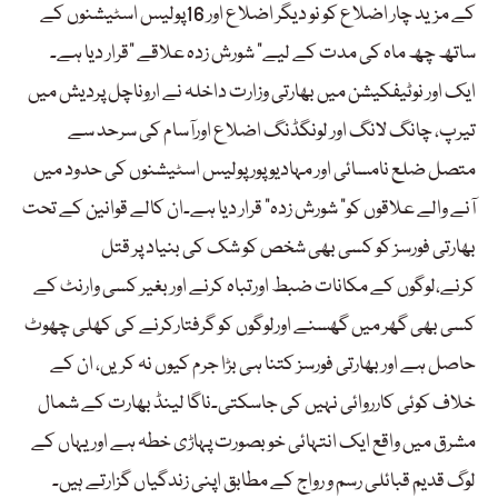
کے مزید چار اضلاع کو نو دیگر اضلاع اور 16پولیس اسٹیشنوں کے
ساتھ چھ ماہ کی مدت کے لیے” شورش زدہ علاقے “قرار دیا ہے۔
ایک اور نوٹیفکیشن میں بھارتی وزارت داخلہ نے اروناچل پردیش میں
تیرپ، چانگ لانگ اور لونگڈنگ اضلاع اورآسام کی سرحد سے
متصل ضلع نامسائی اور مہادیو پور پولیس اسٹیشنوں کی حدود میں
آنے والے علاقوں کو” شورش زدہ“ قرار دیا ہے۔ان کالے قوانین کے تحت
بھارتی فورسز کو کسی بھی شخص کو شک کی بنیاد پر قتل
کرنے،لوگوں کے مکانات ضبط اورتباہ کرنے اور بغیر کسی وارنٹ کے
کسی بھی گھر میں گھسنے اورلوگوں کو گرفتارکرنے کی کھلی چھوٹ
حاصل ہے اور بھارتی فورسز کتنا ہی بڑا جرم کیوں نہ کریں، ان کے
خلاف کوئی کارروائی نہیں کی جاسکتی۔ناگا لینڈ بھارت کے شمال
مشرق میں واقع ایک انتہائی خوبصورت پہاڑی خطہ ہے اور یہاں کے
لوگ قدیم قبائلی رسم و رواج کے مطابق اپنی زندگیاں گزارتے ہیں۔