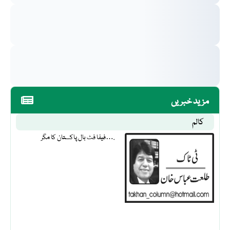
مزید خبریں
کالم
فیفا فٹ بال پاکستان کا مگر….