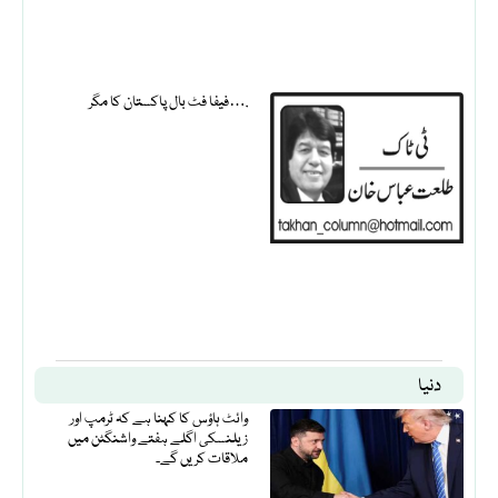
فیفا فٹ بال پاکستان کا مگر….
دنیا
وائٹ ہاؤس کا کہنا ہے کہ ٹرمپ اور
زیلنسکی اگلے ہفتے واشنگٹن میں
ملاقات کریں گے۔