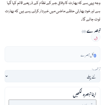
وجہ یہی ہے کہ بھارت کا وفاق جبر کے نظام کے ذریعے قائم کیا گیا
ہے اور خود بھارتی حلقے ماضی میں خبردار کرتے رہے ہیں کہ بھارت
ٹوٹ جائے گا۔
تبصرے
(0)
🌙
0
کل تبصرے
ترتیب:
اپنا تبصرہ لکھیں