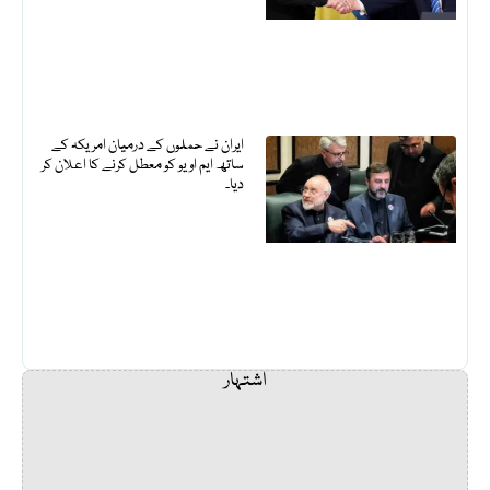
ایران نے حملوں کے درمیان امریکہ کے
ساتھ ایم او یو کو معطل کرنے کا اعلان کر
دیا۔
اشتہار