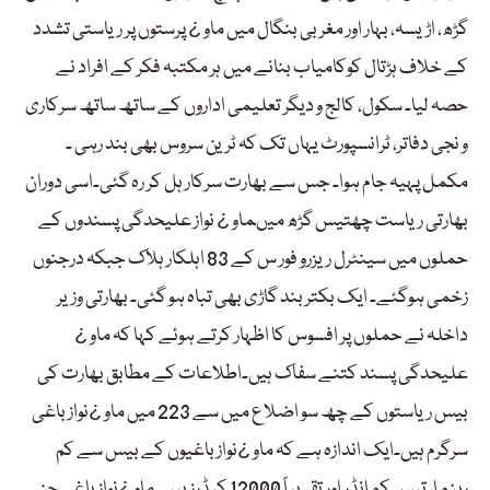
گڑھ، اڑیسہ، بہار اور مغربی بنگال میں ماو ¿ پرستوں پر ریاستی تشدد
کے خلاف ہڑتال کوکامیاب بنانے میں ہر مکتبہ فکر کے افراد نے
حصہ لیا۔ سکول، کالج و دیگر تعلیمی اداروں کے ساتھ ساتھ سرکاری
و نجی دفاتر، ٹرانسپورٹ یہاں تک کہ ٹرین سروس بھی بند رہی ۔
مکمل پہیہ جام ہوا۔ جس سے بھارت سرکار ہل کر رہ گئی۔اسی دوران
بھارتی ریاست چھتیس گڑھ میںماو ¿ نواز علیحدگی پسندوں کے
حملوں میں سینٹرل ریزرو فور س کے 83 اہلکار ہلاک جبکہ درجنوں
زخمی ہوگئے۔ ایک بکتر بند گاڑی بھی تباہ ہو گئی۔ بھارتی وزیر
داخلہ نے حملوں پر افسوس کا اظہار کرتے ہوئے کہا کہ ماو ¿
علیحدگی پسند کتنے سفاک ہیں۔اطلاعات کے مطابق بھارت کی
بیس ریاستوں کے چھ سو اضلاع میں سے 223 میں ماو ¿نواز باغی
سرگرم ہیں۔ایک اندازہ ہے کہ ماو ¿نواز باغیوں کے بیس سے کم
رہنما، تیس کمانڈر اور تقریباً 12000 کیڈرز ہیں۔ ماو ¿نواز باغی جن