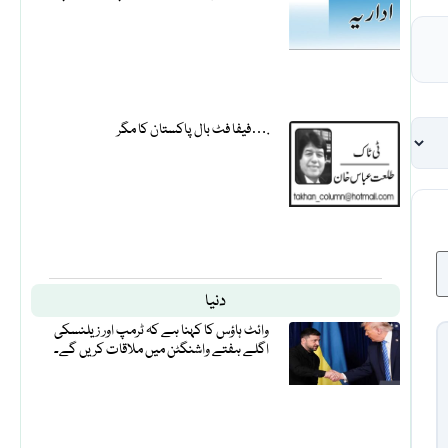
فیفا فٹ بال پاکستان کا مگر….
دنیا
وائٹ ہاؤس کا کہنا ہے کہ ٹرمپ اور زیلنسکی
اگلے ہفتے واشنگٹن میں ملاقات کریں گے۔