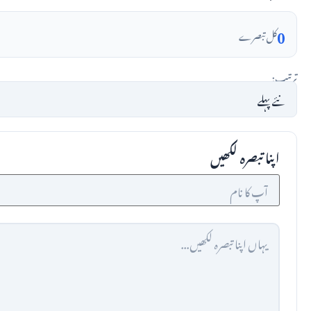
0
کل تبصرے
ترتیب:
اپنا تبصرہ لکھیں