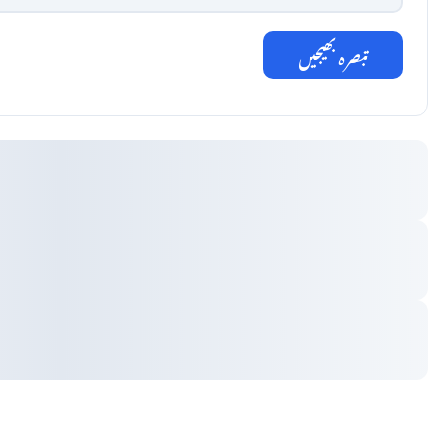
تبصرہ بھیجیں