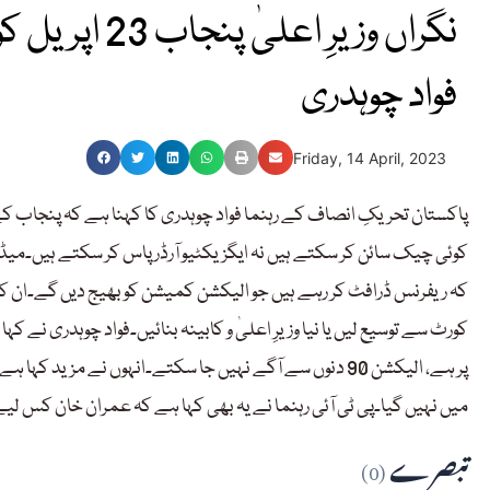
نگراں وزیرِ 
فواد چوہدری
Friday, 14 April, 2023
کوئی چیک سائن کر سکتے ہیں نہ ایگزیکٹیو آرڈر پاس کر سکتے ہیں۔میڈ
کہ ریفرنس ڈرافٹ کر رہے ہیں جو الیکشن کمیشن کو بھیج دیں گے۔ان 
کورٹ سے توسیع لیں یا نیا وزیرِ اعلیٰ و کابینہ بنائیں۔فواد چوہدری نے
پر ہے، الیکشن 90 دنوں سے آگے نہیں جا سکتے۔انہوں نے مز
میں نہیں گیا۔پی ٹی آئی رہنما نے یہ بھی کہا ہے کہ عمران خان کس لیے
تبصرے
(0)