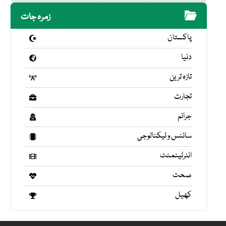
زمرہ جات
پاکستان
دنیا
تازہ ترین
تجارت
جرائم
سائنس و ٹیکنالوجی
انٹرٹینمنٹ
صحت
کھیل