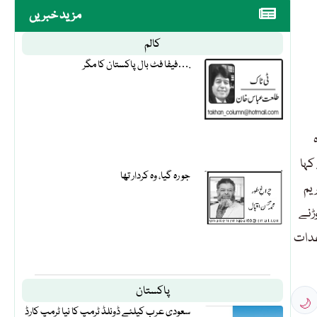
مزید خبریں
کالم
فیفا فٹ بال پاکستان کا مگر….
پریل کو وہ
کہا
جو رہ گیا، وہ کردار تھا
یم
وڑنے
 عدات
پاکستان
🌙
سعودی عرب کیلئے ڈونلڈ ٹرمپ کا نیا ٹرمپ کارڈ