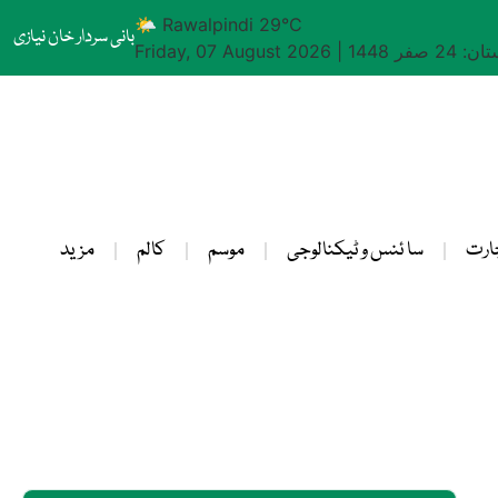
🌤 Rawalpindi 29°C
بانی سردار خان نیازی
24 صفر 1448
|
Friday, 07 August 2026
ارت
سا ئنس و ٹیکنالوجی
موسم
کالم
مزید