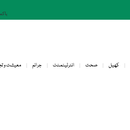
پاکستان: 
کھیل
صحت
انٹرٹینمنٹ
جرائم
معیشت و تج