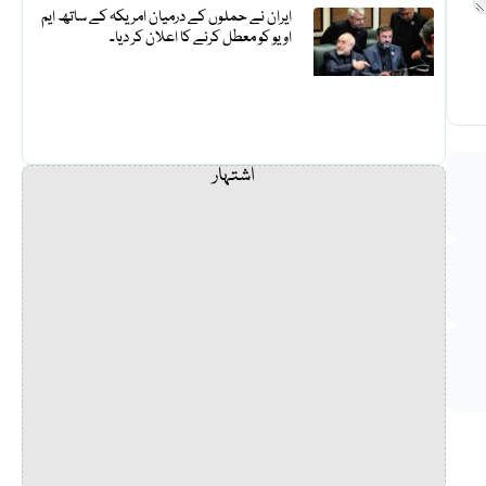
ایران نے حملوں کے درمیان امریکہ کے ساتھ ایم
او یو کو معطل کرنے کا اعلان کر دیا۔
اشتہار