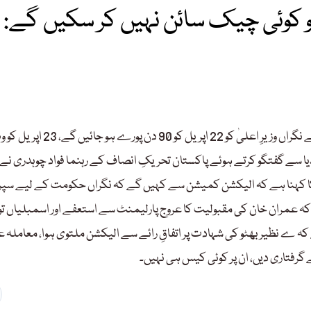
اعلیٰ پنجاب 23 اپریل کو کوئی چیک سائن نہیں کر سکیں گے:
پاکستان تحریکِ انصاف کے رہنما فواد چوہدری کا کہنا ہے کہ پنجاب کے نگراں وزیرِ اعلیٰ کو 22 اپریل کو 90 دن پورے ہو جائیں گے، 23 ا
یا سے گفتگو کرتے ہوئے پاکستان تحریکِ انصاف کے رہنما فواد چوہدری نے 
کا کہنا ہے کہ الیکشن کمیشن سے کہیں گے کہ نگراں حکومت کے لیے سپر
 کہا کہ عمران خان کی مقبولیت کا عروج پارلیمنٹ سے استعفے اور اسمبلیاں ت
ید کہا ہے کہ ے نظیر بھٹو کی شہادت پر اتفاقِ رائے سے الیکشن ملتوی ہوا، معاملہ
 گرفتاری دیں، ان پر کوئی کیس ہی نہیں۔