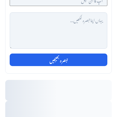
تبصرہ بھیجیں