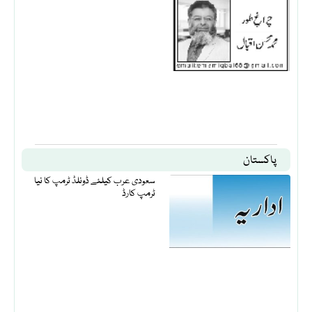
پاکستان
سعودی عرب کیلئے ڈونلڈ ٹرمپ کا نیا
ٹرمپ کارڈ