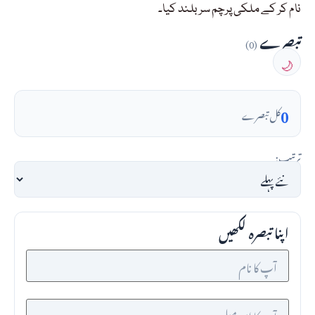
نام کر کے ملکی پرچم سر بلند کیا۔
تبصرے
(0)
🌙
0
کل تبصرے
ترتیب:
اپنا تبصرہ لکھیں