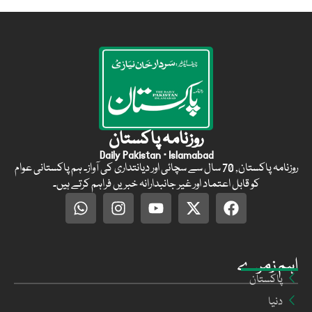
روزنامہ پاکستان
Daily Pakistan · Islamabad
روزنامہ پاکستان, 70 سال سے سچائی اور دیانتداری کی آواز۔ ہم پاکستانی عوام
کو قابل اعتماد اور غیر جانبدارانہ خبریں فراہم کرتے ہیں۔
اہم زمرے
پاکستان
دنیا