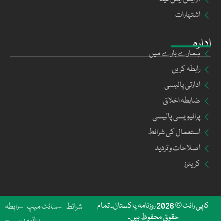
اشتہارات
ادارہ
ہمارے بارے میں
رابطہ کریں
ادارتی پالیسی
ضابطہ اخلاق
پرائیویسی پالیسی
استعمال کی شرائط
اصلاحات و تردید
کریئرز
کاپی رائٹ © 2026 روزنامہ پاکستان۔ تمام
شرائط
سائٹ میپ
رابطہ
حقوق محفوظ ہیں۔
پرائیویسی