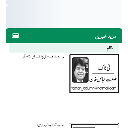
مزید خبریں
کالم
فیفا فٹ بال پاکستان کا مگر….
جو رہ گیا، وہ کردار تھا