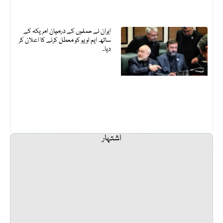
ایران نے حملوں کے درمیان امریکہ کے
ساتھ ایم او یو کو معطل کرنے کا اعلان کر
دیا۔
اشتہار