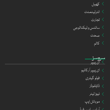
کھیل
انٹرٹینمنٹ
تجارت
سائنس و ٹیکنالوجی
صحت
کالم
سروسز
ای پیپر
ای پیپر آرکائیو
فوٹو گیلری
ڈاؤنلوڈز
نیوز لیٹر
موبائل ایپ
آر ایس ایس فیڈ