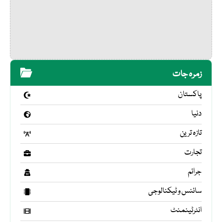
زمرہ جات
پاکستان
دنیا
تازہ ترین
تجارت
جرائم
سائنس و ٹیکنالوجی
انٹرٹینمنٹ