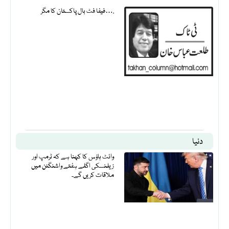
فیفا فٹ بال پاکستان کا مگر….
دنیا
وائٹ ہاؤس کا کہنا ہے کہ ٹرمپ اور
زیلنسکی اگلے ہفتے واشنگٹن میں
ملاقات کریں گے۔