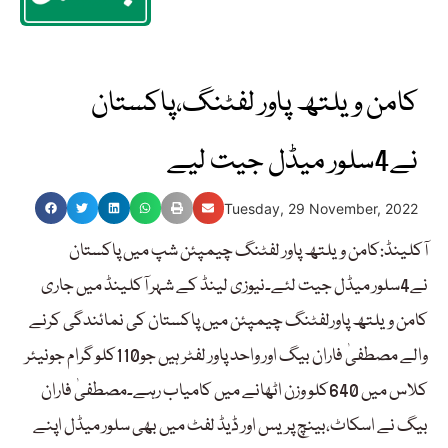
کامن ویلتھ پاور لفٹنگ،پاکستان
نے4سلور میڈل جیت لیے
Tuesday, 29 November, 2022
آکلینڈ:کامن ویلتھ پاور لفٹنگ چیمپئن شپ میں پاکستان
نے4سلور میڈل جیت لئے۔نیوزی لینڈ کے شہر آکلینڈ میں جاری
کامن ویلتھ پاورلفٹنگ چیمپئن میں پاکستان کی نمائندگی کرنے
والے مصطفیٰ فاران بیگ اور واحد پاور لفٹر ہیں جو110کلو گرام جونیئر
کلاس میں 640کلو وزن اٹھانے میں کامیاب رہے۔مصطفیٰ فاران
بیگ نے اسکاٹ،بینچ پریس اور ڈیڈ لفٹ میں بھی سلور میڈل اپنے