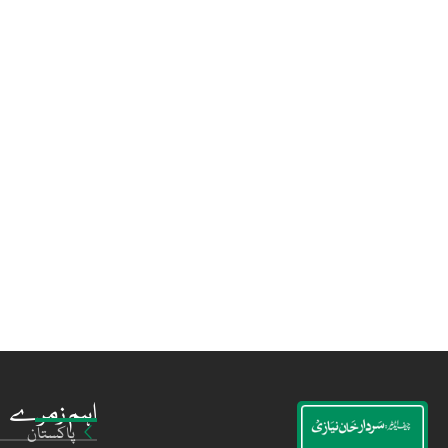
اہم زمرے
پاکستان