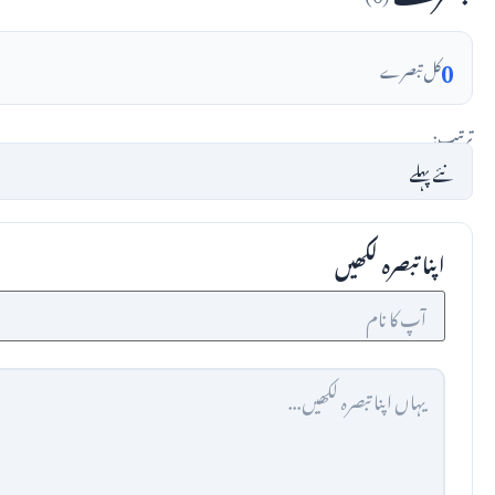
0
کل تبصرے
ترتیب:
اپنا تبصرہ لکھیں