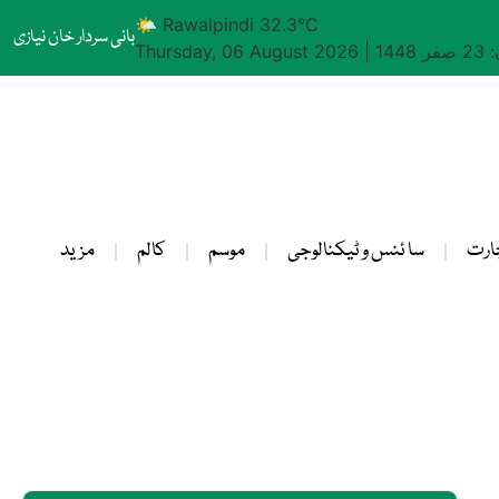
🌤 Rawalpindi 32.3°C
بانی سردار خان نیازی
1448
|
Thursday, 06 August 2026
ارت
سا ئنس و ٹیکنالوجی
موسم
کالم
مزید