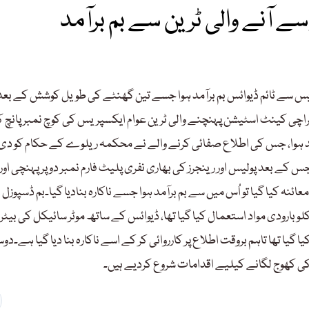
ے آنے والی ٹرین سے بم برآمد
یس سے ٹائم ڈیوائس بم برآمد ہوا جسے تین گھنٹے کی طویل کوشش کے بعد
کراچی کینٹ اسٹیشن پہنچنے والی ٹرین عوام ایکسپریس کی کوچ نمبر پانچ 
 برآمد ہوا، جس کی اطلاع صفائی کرنے والے نے محکمہ ریلوے کے حکام کو دی
ے بعد پولیس اور رینجرز کی بھاری نفری پلیٹ فارم نمبر دو پر پہنچی اور 
نہ کیا گیا تو اُس میں سے بم برآمد ہوا جسے ناکارہ بنادیا گیا۔بم ڈسپوزل
لو بارودی مواد استعمال کیا گیا تھا، ڈیوائس کے ساتھ موٹر سائیکل کی بیٹ
گیا تھا تاہم بروقت اطلاع پر کارروائی کر کے اسے ناکارہ بنا دیا گیا ہے۔دو
کی کھوج لگانے کیلیے اقدامات شروع کردیے ہیں۔