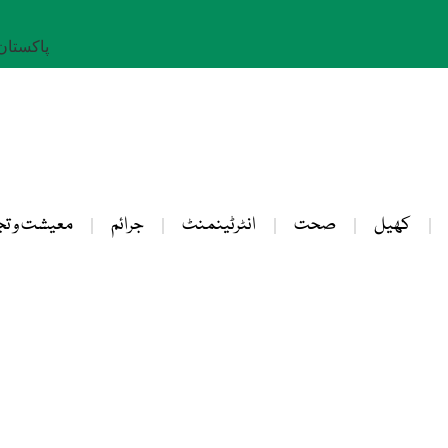
پاکستان: 23 صفر 
کھیل
صحت
انٹرٹینمنٹ
جرائم
معیشت و تج