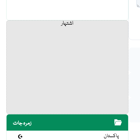
اشتہار
زمرہ جات
پاکستان