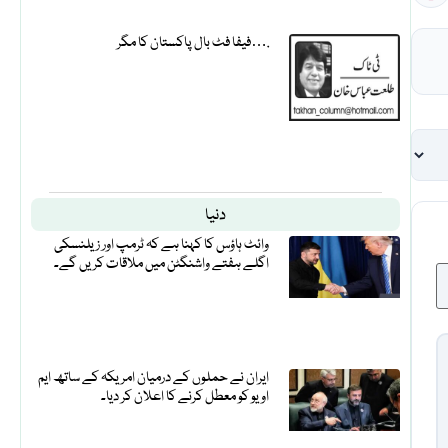
فیفا فٹ بال پاکستان کا مگر….
دنیا
وائٹ ہاؤس کا کہنا ہے کہ ٹرمپ اور زیلنسکی
اگلے ہفتے واشنگٹن میں ملاقات کریں گے۔
ایران نے حملوں کے درمیان امریکہ کے ساتھ ایم
او یو کو معطل کرنے کا اعلان کر دیا۔