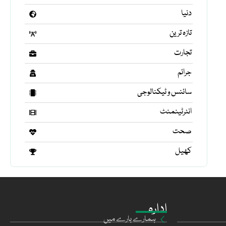
دنیا
تازہ ترین
تجارت
جرائم
سائنس و ٹیکنالوجی
انٹرٹینمنٹ
صحت
کھیل
ادارہ
ہمارے بارے میں