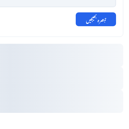
تبصرہ بھیجیں