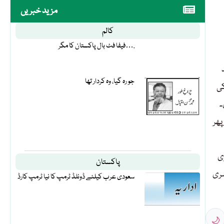
مزید خبریں
کالم
فیفا فٹ بال پاکستان کا مگر….
جو رہ گیا، وہ کردار تھا
کی
۔
پھر
ری
پاکستان
سری
سعودی عرب کیلئے ڈونلڈ ٹرمپ کا نیا ٹرمپ کارڈ
🌙