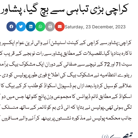
کراچی بڑی تباہی سے بچ گیا، پشاور س
Saturday, 23 December, 2023
کراچی: پشاور سے کراچی کے کینٹ اسٹیشن آنے والی ٹرین عوام ایکسپر
ناکارہ بنادیا گیا۔تفصیلات کے مطابق پشاور سے رات نو بجے کے قریب 
سیٹ 71 اور 72 کے نیچے سے صفائی کے دوران ایک مشکوک بیگ
ریلوے انتظامیہ نے مشکوک بیگ کی اطلاع فوری طور پر پولیس کو دی جس ک
علاقے کو سیل کردیا۔بعد ازاں بم ڈسپوزل اسکواڈ کو طلب کر کے بیگ کا معائ
اسکواڈ کے مطابق ٹائم ڈیوائس کا مجموعی وزن پانچ کلو تھا جس میں دو ک
لگی ہوئی تھی۔پولیس نے بتایا کہ ائی ڈی بم کو ٹائمر کے ساتھ منسلک کیا 
جانب محکمہ پولیس نے مذکورہ نشستوں پر بیٹھ کر آنے والے مسافروں 
تبصرے
(0)