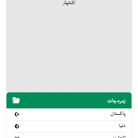
اشتہار
زمرہ جات
پاکستان
دنیا