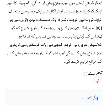
اینکر کویتی لہجے میں نیوز بلیٹن پیش کرے گی۔ کمپیوٹرائزڈ نیوز
اینکر کو کویت نیوز نے اپنے ٹوئٹر اکاؤنٹ پر ایک ویڈیو میں متعارف
کرایا۔کویت نیوز، کویت ٹائمز کا ایک منسلک میڈیا ہاؤس ہے جو
1961 میں انگریزی زبان کے پہلے روزنامہ کے طور پر شروع کیا گیا
تھا۔ اس کے ڈپٹی ایڈیٹر عبداللہ بوفتین نے بتایا کہ فدھا جو
کلاسیکی عربی میں کویتی لہجے میں بات کرسکتی ہے، ٹویٹر پر
نیوز بلیٹن پیش کرے گی اور پبلشر کو نئے اور جدید مواد پیش کرنے
کے مواقع فراہم کرے گی۔
تبصرے
(0)
🌙
0
کل تبصرے