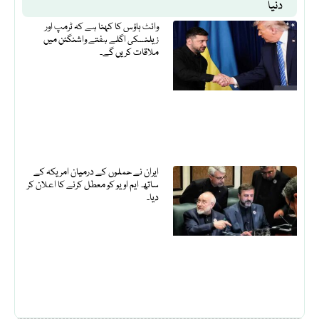
دنیا
وائٹ ہاؤس کا کہنا ہے کہ ٹرمپ اور
زیلنسکی اگلے ہفتے واشنگٹن میں
ملاقات کریں گے۔
ایران نے حملوں کے درمیان امریکہ کے
ساتھ ایم او یو کو معطل کرنے کا اعلان کر
دیا۔