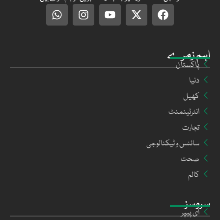
اہم زمرے
پاکستان
دنیا
کھیل
انٹرٹینمنٹ
تجارت
سائنس و ٹیکنالوجی
صحت
کالم
سروسز
ای پیپر