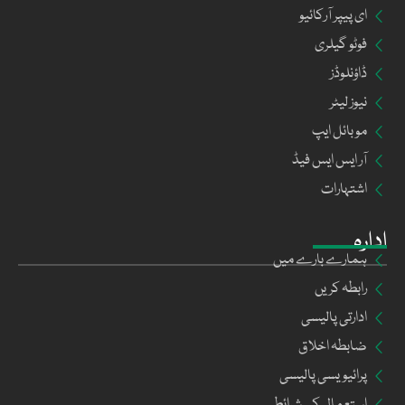
ای پیپر آرکائیو
فوٹو گیلری
ڈاؤنلوڈز
نیوز لیٹر
موبائل ایپ
آر ایس ایس فیڈ
اشتہارات
ادارہ
ہمارے بارے میں
رابطہ کریں
ادارتی پالیسی
ضابطہ اخلاق
پرائیویسی پالیسی
استعمال کی شرائط