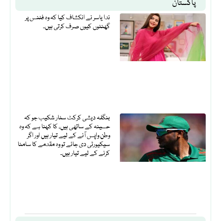
پاکستان
ندا یاسر نے انکشاف کیا کہ وہ فٹنس پر
گھنٹوں کیوں صرف کرتی ہیں۔
بنگلہ دیشی کرکٹ سٹار شکیب جو کہ
حسینہ کے ساتھی ہیں، کا کہنا ہے کہ وہ
وطن واپس آنے کے لیے تیار ہیں اور اگر
سیکیورٹی دی جائے تو وہ مقدمے کا سامنا
کرنے کے لیے تیار ہیں۔