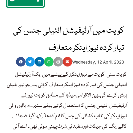
کویت میں آرٹیفیشل انٹیلی جنس کی
تیار کردہ نیوز اینکر متعارف
Wednesday, 12 April, 2023
کویت سٹی: کویت نے نیوز اینکرز کے پیشے میں ایک آرٹیفیشل
انٹیلی جنس کی تیار کردہ نیوز اینکر متعارف کرائی ہے جو نیوز بلیٹن
پیش کرے گی۔بین الاقوامی میڈیا کے مطابق کویت نیوز نے
آرٹیفیشل انٹیلی جنس کا استعمال کرتے ہوئے سنہرے بالوں والی
نیوز اینکر کی نقاب کشائی کی جس کا نام ’فدھا‘ رکھا گیا۔فدھا نے
کالے رنگ کی جیکٹ اور سفید ٹی شرٹ پہنی ہوئی تھی۔ اے آئی