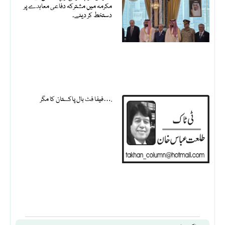
مکرمہ میں مشترکہ دفاعی معاہدے پر
دستخط کر دیئے۔
فیفا فٹ بال پاکستان کا مگر….