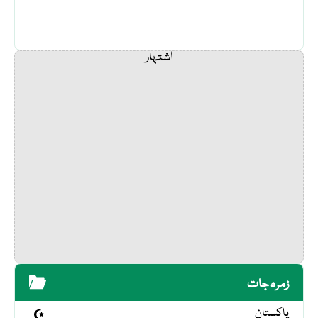
اشتہار
زمرہ جات
پاکستان