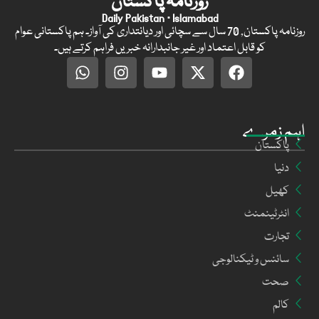
روزنامہ پاکستان
Daily Pakistan · Islamabad
روزنامہ پاکستان, 70 سال سے سچائی اور دیانتداری کی آواز۔ ہم پاکستانی عوام
کو قابل اعتماد اور غیر جانبدارانہ خبریں فراہم کرتے ہیں۔
اہم زمرے
پاکستان
دنیا
کھیل
انٹرٹینمنٹ
تجارت
سائنس و ٹیکنالوجی
صحت
کالم