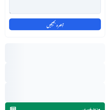
تبصرہ بھیجیں
مزید خبریں