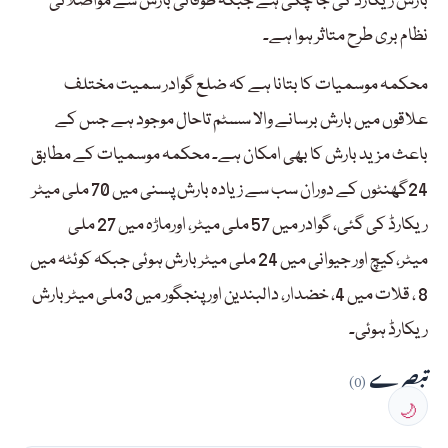
بارش ریکارڈ کی جا چکی ہے جبکہ طوفانی بارش سے مواصلاتی
نظام بری طرح متاثر ہوا ہے۔
محکمہ موسمیات کا بتانا ہے کہ ضلع گوادر سمیت مختلف
علاقوں میں بارش برسانے والا سسٹم تاحال موجود ہے جس کے
باعث مزید بارش کا بھی امکان ہے۔ محکمہ موسمیات کے مطابق
24گھنٹوں کے دوران سب سے زیادہ بارش پسنی میں 70 ملی میٹر
ریکارڈ کی گئی، گوادر میں 57 ملی میٹر، اورماڑہ میں 27 ملی
میٹر،کیچ اور جیوانی میں 24 ملی میٹر بارش ہوئی جبکہ کوئٹہ میں
8 ، قلات میں 4، خضدار، دالبندین اور پنجگور میں 3ملی میٹر بارش
ریکارڈ ہوئی۔
تبصرے
(0)
🌙