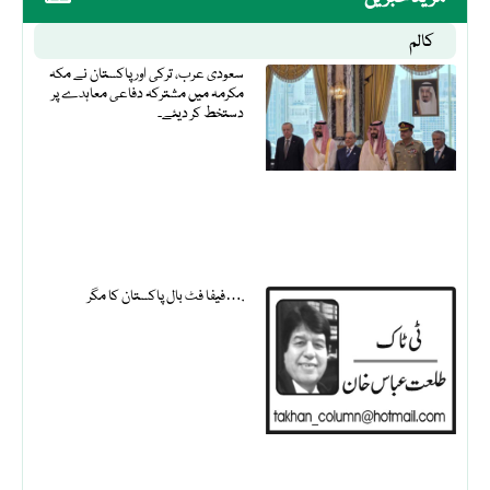
کالم
سعودی عرب، ترکی اور پاکستان نے مکہ
مکرمہ میں مشترکہ دفاعی معاہدے پر
دستخط کر دیئے۔
فیفا فٹ بال پاکستان کا مگر….