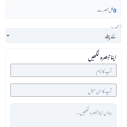
0
کل تبصرے
ترتیب:
اپنا تبصرہ لکھیں