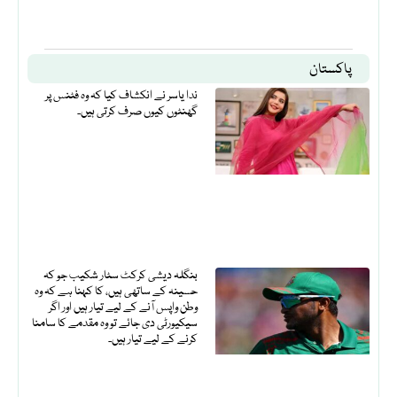
پاکستان
ندا یاسر نے انکشاف کیا کہ وہ فٹنس پر
گھنٹوں کیوں صرف کرتی ہیں۔
بنگلہ دیشی کرکٹ سٹار شکیب جو کہ
حسینہ کے ساتھی ہیں، کا کہنا ہے کہ وہ
وطن واپس آنے کے لیے تیار ہیں اور اگر
سیکیورٹی دی جائے تو وہ مقدمے کا سامنا
کرنے کے لیے تیار ہیں۔