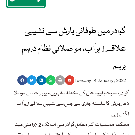
گوادر میں طوفانی بارش سے نشیبی
علاقے زیر آب، مواصلاتی نظام درہم
برہم
Tuesday, 4 January, 2022
گوادر سمیت بلوچستان کے مختلف شہروں میں رات سے موسلا
دھار بارش کا سلسلہ جاری ہے جس سے نشیبی علاقے زیر آب
آگئے ہیں۔
محکمہ موسمیات کے مطابق گوادر میں اب تک 57.2 ملی میٹر