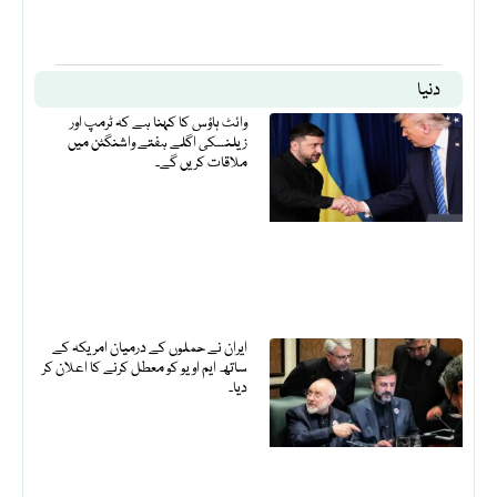
دنیا
وائٹ ہاؤس کا کہنا ہے کہ ٹرمپ اور
زیلنسکی اگلے ہفتے واشنگٹن میں
ملاقات کریں گے۔
ایران نے حملوں کے درمیان امریکہ کے
ساتھ ایم او یو کو معطل کرنے کا اعلان کر
دیا۔