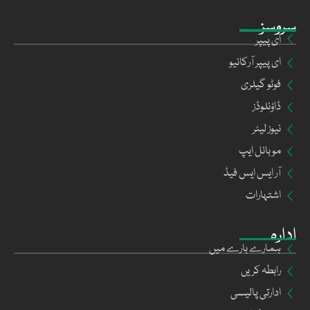
سروسز
ای پیپر
ای پیپر آرکائیو
فوٹو گیلری
ڈاؤنلوڈز
نیوز لیٹر
موبائل ایپ
آر ایس ایس فیڈ
اشتہارات
ادارہ
ہمارے بارے میں
رابطہ کریں
ادارتی پالیسی