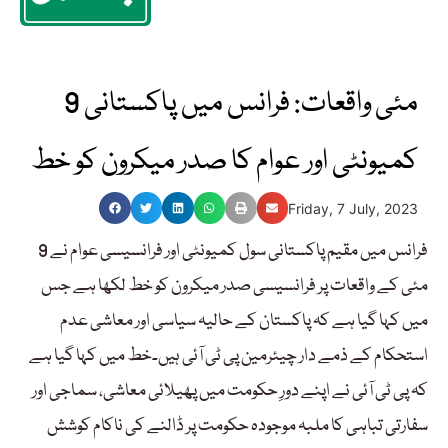
9 مئی واقعات: فرانس میں پاکستانی
کمیونٹی اور عوام کا صدر میکرون کو خط
Friday, 7 July, 2023
فرانس میں مقیم پاکستانی سول کمیونٹی اور فرانسیسی عوام نے 9
مئی کے واقعات پر فرانسیسی صدر میکرون کو خط لکھا ہے جس
میں کہا گیا ہے کہ پاکستان کے حالیہ سیاسی اور معاشی عدم
استحکام کے ذمے دار چیئرمین پی ٹی آئی ہیں۔خط میں کہا گیا ہے
کہ پی ٹی آئی نے اپنے دورِ حکومت میں پھیلائی معاشی، سماجی اور
سفارتی تباہی کا ملبہ موجودہ حکومت پر ڈالنے کی ناکام کوشش