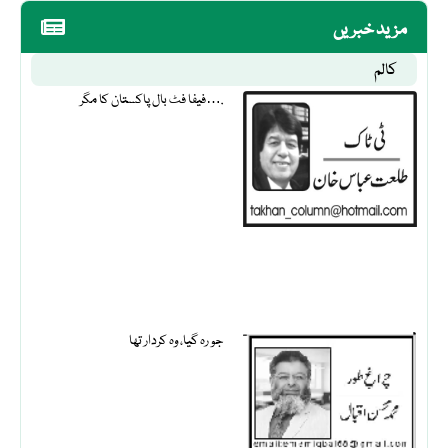
مزید خبریں
کالم
فیفا فٹ بال پاکستان کا مگر….
جو رہ گیا، وہ کردار تھا