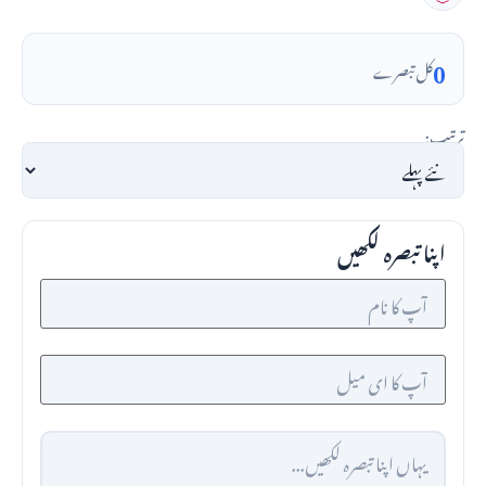
0
کل تبصرے
ترتیب:
اپنا تبصرہ لکھیں