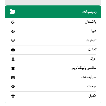
زمرہ جات
پاکستان
دنیا
تازہ ترین
تجارت
جرائم
سائنس و ٹیکنالوجی
انٹرٹینمنٹ
صحت
کھیل