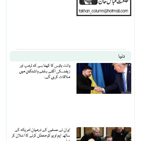
دنیا
وائٹ ہاؤس کا کہنا ہے کہ ٹرمپ اور
زیلنسکی اگلے ہفتے واشنگٹن میں
ملاقات کریں گے۔
ایران نے حملوں کے درمیان امریکہ کے
ساتھ ایم او یو کو معطل کرنے کا اعلان کر