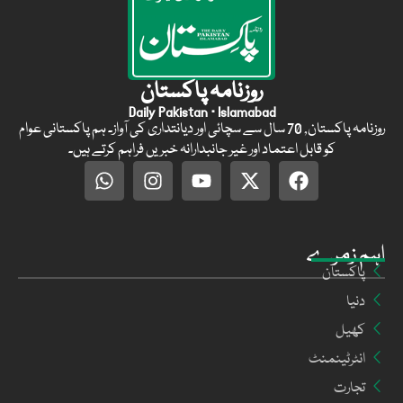
روزنامہ پاکستان
Daily Pakistan · Islamabad
روزنامہ پاکستان, 70 سال سے سچائی اور دیانتداری کی آواز۔ ہم پاکستانی عوام
کو قابل اعتماد اور غیر جانبدارانہ خبریں فراہم کرتے ہیں۔
اہم زمرے
پاکستان
دنیا
کھیل
انٹرٹینمنٹ
تجارت