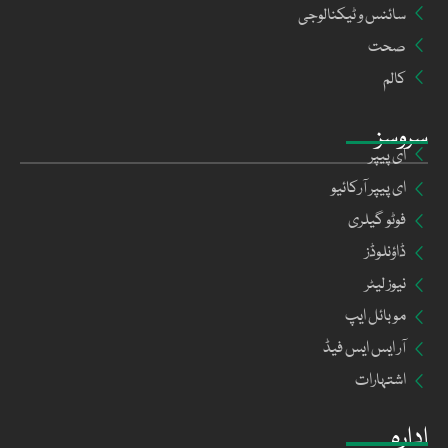
سائنس و ٹیکنالوجی
صحت
کالم
سروسز
ای پیپر
ای پیپر آرکائیو
فوٹو گیلری
ڈاؤنلوڈز
نیوز لیٹر
موبائل ایپ
آر ایس ایس فیڈ
اشتہارات
ادارہ