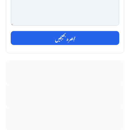
تبصرہ بھیجیں