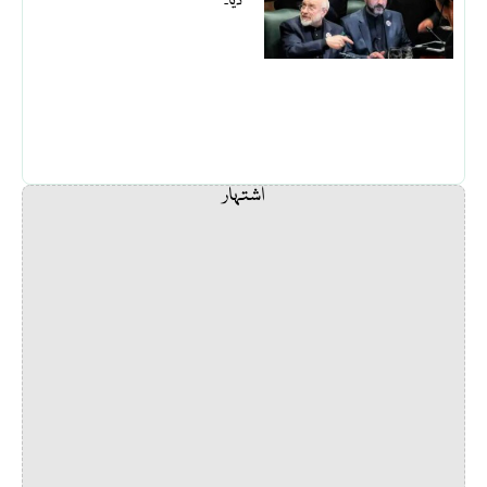
دیا۔
اشتہار