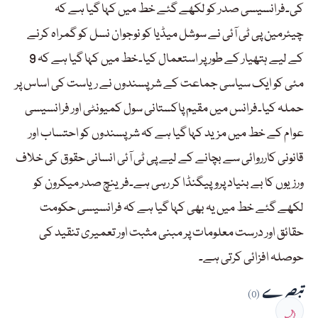
کی۔فرانسیسی صدر کو لکھے گئے خط میں کہا گیا ہے کہ
چیئرمین پی ٹی آئی نے سوشل میڈیا کو نوجوان نسل کو گمراہ کرنے
کے لیے ہتھیار کے طور پر استعمال کیا۔خط میں کہا گیا ہے کہ 9
مئی کو ایک سیاسی جماعت کے شر پسندوں نے ریاست کی اساس پر
حملہ کیا۔فرانس میں مقیم پاکستانی سول کمیونٹی اور فرانسیسی
عوام کے خط میں مزید کہا گیا ہے کہ شر پسندوں کو احتساب اور
قانونی کارروائی سے بچانے کے لیے پی ٹی آئی انسانی حقوق کی خلاف
ورزیوں کا بے بنیاد پروپیگنڈا کر رہی ہے۔فرینچ صدر میکرون کو
لکھے گئے خط میں یہ بھی کہا گیا ہے کہ فرانسیسی حکومت
حقائق اور درست معلومات پر مبنی مثبت اور تعمیری تنقید کی
حوصلہ افزائی کرتی ہے۔
تبصرے
(0)
🌙