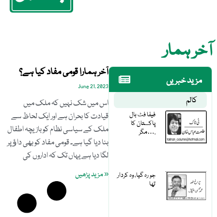
آخر ہمار
آخر ہمارا قومی مفاد کیا ہے؟
مزید خبریں
June 21, 2023
کالم
اس میں شک نہیں کہ ملک میں
فیفا فٹ بال
قیادت کا بحران ہے اور ایک لحاظ سے
پاکستان کا
ملک کے سیاسی نظام کو بازیچہ اطفال
مگر….
بنا دیا گیا ہے۔ قومی مفاد کو بھی داﺅ پر
لگا دیا ہے یہاں تک کہ اداروں کی
« مزید پڑھیں
جو رہ گیا، وہ کردار
تھا