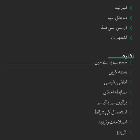
نیوز لیٹر
موبائل ایپ
آر ایس ایس فیڈ
اشتہارات
ادارہ
ہمارے بارے میں
رابطہ کریں
ادارتی پالیسی
ضابطہ اخلاق
پرائیویسی پالیسی
استعمال کی شرائط
اصلاحات و تردید
کریئرز