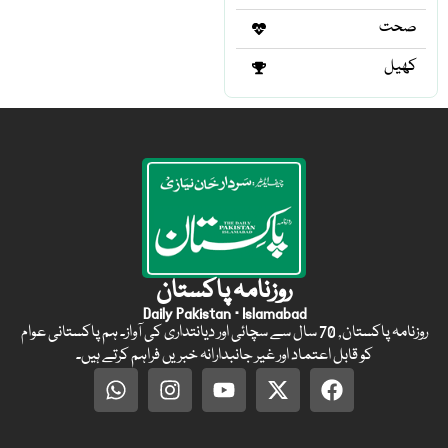
صحت
کھیل
روزنامہ پاکستان
Daily Pakistan · Islamabad
روزنامہ پاکستان, 70 سال سے سچائی اور دیانتداری کی آواز۔ ہم پاکستانی عوام
کو قابل اعتماد اور غیر جانبدارانہ خبریں فراہم کرتے ہیں۔