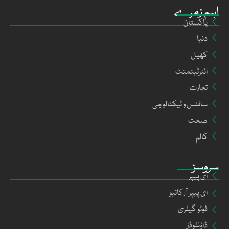
اہم زمرے
پاکستان
دنیا
کھیل
انٹرٹینمنٹ
تجارت
سائنس و ٹیکنالوجی
صحت
کالم
سروسز
ای پیپر
ای پیپر آرکائیو
فوٹو گیلری
ڈاؤنلوڈز