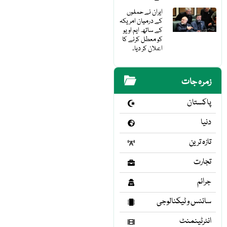
ایران نے حملوں
کے درمیان امریکہ
کے ساتھ ایم او یو
کو معطل کرنے کا
اعلان کر دیا۔
زمرہ جات
پاکستان
دنیا
تازہ ترین
تجارت
جرائم
سائنس و ٹیکنالوجی
انٹرٹینمنٹ