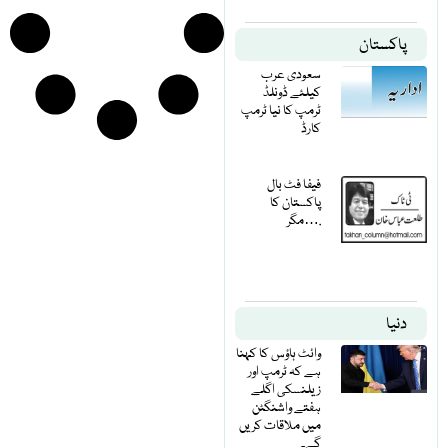
پاکستان
سعودی عرب
کیلئے ڈونلڈ
ٹرمپ کا نیا ٹرمپ
کارڈ
فیفا فٹ بال
پاکستان کا
مگر….
دنیا
وائٹ ہاؤس کا کہنا
ہے کہ ٹرمپ اور
زیلنسکی اگلے
ہفتے واشنگٹن
میں ملاقات کریں
گے۔