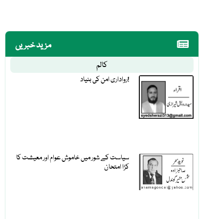
مزید خبریں
کالم
رواداری امن کی بنیاد!
سیاست کے شور میں خاموش عوام اور معیشت کا
کڑا امتحان