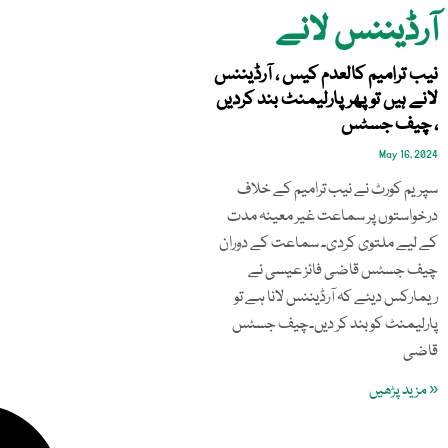
آرڈیننس لانے
نیب ترامیم کالعدم کیس ، آرڈیننس
لانے ہیں تو پھر پارلیمنٹ بند کردیں
، چیف جسٹس
May 16, 2024
سپریم کورٹ نے نیب ترامیم کے خلاف
درخواستوں پر سماعت غیر معینہ مدت
کے لیے ملتوی کردی۔ سماعت کے دوران
چیف جسٹس قاضی فائز عیسی نے
ریمارکس دیئے کہ آرڈیننس لانا ہے تو
پارلیمنٹ کو بند کر دیں۔چیف جسٹس
قاضی
« مزید پڑھیں