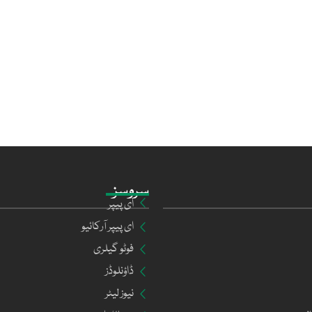
سروسز
ای پیپر
ای پیپر آرکائیو
فوٹو گیلری
ڈاؤنلوڈز
نیوز لیٹر