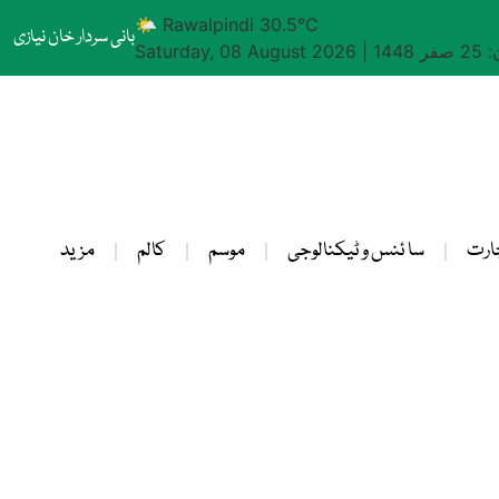
🌤 Rawalpindi 30.5°C
بانی سردار خان نیازی
1448
|
Saturday, 08 August 2026
ارت
سا ئنس و ٹیکنالوجی
موسم
کالم
مزید