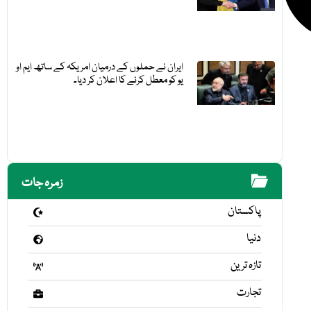
ایران نے حملوں کے درمیان امریکہ کے ساتھ ایم او
یو کو معطل کرنے کا اعلان کر دیا۔
زمرہ جات
پاکستان
دنیا
تازہ ترین
تجارت