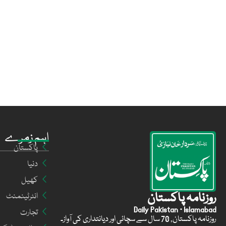
اہم زمرے
پاکستان
دنیا
کھیل
روزنامہ پاکستان
انٹرٹینمنٹ
Daily Pakistan · Islamabad
تجارت
روزنامہ پاکستان, 70 سال سے سچائی اور دیانتداری کی آواز۔