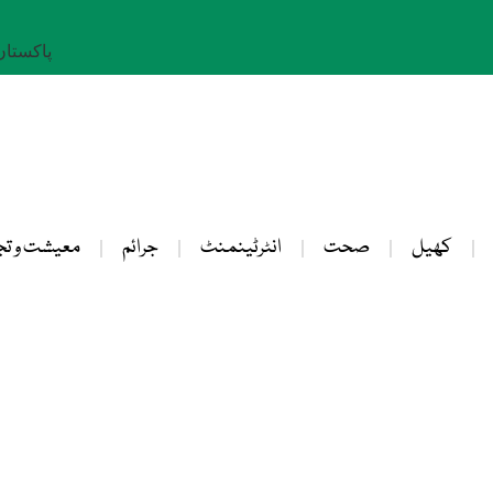
پاکستان: 25 صفر 
کھیل
صحت
انٹرٹینمنٹ
جرائم
معیشت و تج