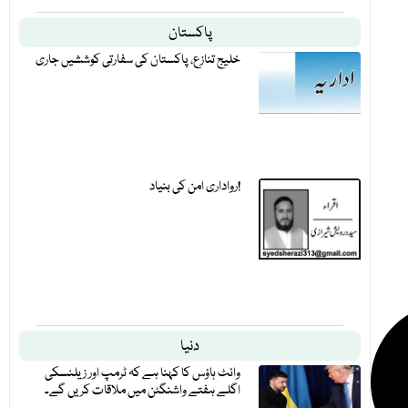
پاکستان
خلیج تنازع، پاکستان کی سفارتی کوششیں جاری
رواداری امن کی بنیاد!
دنیا
وائٹ ہاؤس کا کہنا ہے کہ ٹرمپ اور زیلنسکی
اگلے ہفتے واشنگٹن میں ملاقات کریں گے۔