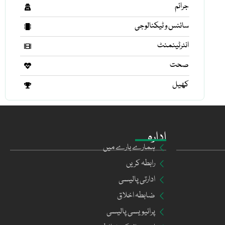
جرائم
سائنس و ٹیکنالوجی
انٹرٹینمنٹ
صحت
کھیل
ادارہ
ہمارے بارے میں
رابطہ کریں
ادارتی پالیسی
ضابطہ اخلاق
پرائیویسی پالیسی