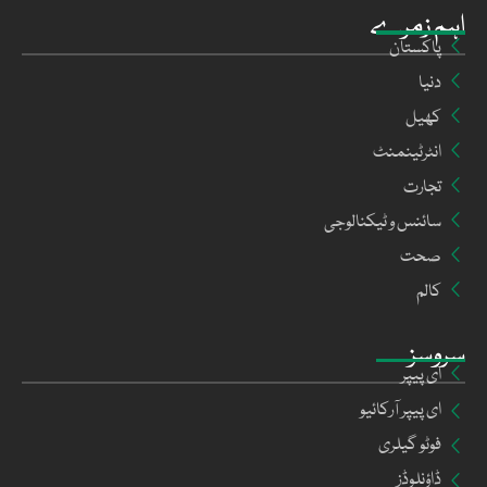
اہم زمرے
پاکستان
دنیا
کھیل
انٹرٹینمنٹ
تجارت
سائنس و ٹیکنالوجی
صحت
کالم
سروسز
ای پیپر
ای پیپر آرکائیو
فوٹو گیلری
ڈاؤنلوڈز