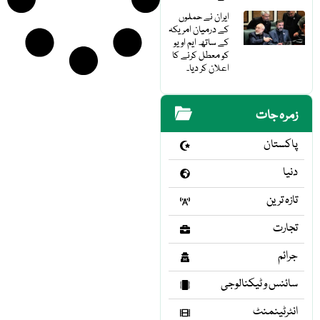
ایران نے حملوں
کے درمیان امریکہ
کے ساتھ ایم او یو
کو معطل کرنے کا
اعلان کر دیا۔
زمرہ جات
پاکستان
دنیا
تازہ ترین
تجارت
جرائم
سائنس و ٹیکنالوجی
انٹرٹینمنٹ