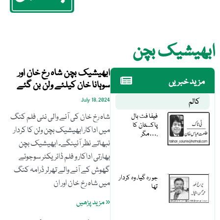
ابھیشیک بچن
ابھیشیک بچن شاہ رخ خان اور
مزید خبریں
سوہانا خان کیلئے ولن بن گئے
کالم
July 18, 2024
فیفا فٹ بال
شاہ رخ خان کی آنے والی نئی فلم کنگ
پاکستان کا
میں اداکار ابھیشیک بچن ولن کا کردار
مگر….
نبھاتے نظر آئینگے۔ ابھیشیک بچن
بھارتی اداکار و فلم ڈائریکٹر سوجوئے
گھوش کے آنے والے تھرلر ڈرامہ کنگ
جو رہ گیا، وہ کردار
میں شاہ رخ خان اور ان
تھا
« مزید پڑھیں