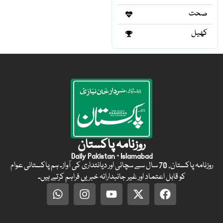
صحت
کھیل
روزنامہ پاکستان
Daily Pakistan · Islamabad
روزنامہ پاکستان, 70 سال سے سچائی اور دیانتداری کی آواز۔ ہم پاکستانی عوام
کو قابل اعتماد اور غیر جانبدارانہ خبریں فراہم کرتے ہیں۔