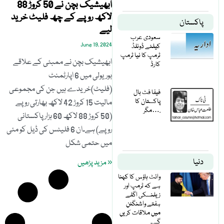
ابھیشیک بچن نے 50 کروڑ 88
لاکھ روپے کے چھ فلیٹ خرید
پاکستان
لیے
سعودی عرب
June 19, 2024
کیلئے ڈونلڈ
ٹرمپ کا نیا ٹرمپ
ابھیشیک بچن نے ممبئی کے علاقے
کارڈ
بوریولی میں 6 اپارٹمنٹ
(فلیٹ)خریدے ہیں جن کی مجموعی
فیفا فٹ بال
پاکستان کا
مالیت 15 کروڑ 42 لاکھ بھارتی روپے
مگر….
(50 کروڑ 88 لاکھ 60 ہزار پاکستانی
روپے) ہے۔ان 6 فلیٹس کی ڈیل کو مئی
میں حتمی شکل
دنیا
« مزید پڑھیں
وائٹ ہاؤس کا کہنا
ہے کہ ٹرمپ اور
زیلنسکی اگلے
ہفتے واشنگٹن
میں ملاقات کریں
گے۔