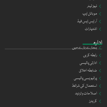
نیوز لیٹر
موبائل ایپ
آر ایس ایس فیڈ
اشتہارات
ادارہ
ہمارے بارے میں
رابطہ کریں
ادارتی پالیسی
ضابطہ اخلاق
پرائیویسی پالیسی
استعمال کی شرائط
اصلاحات و تردید
کریئرز