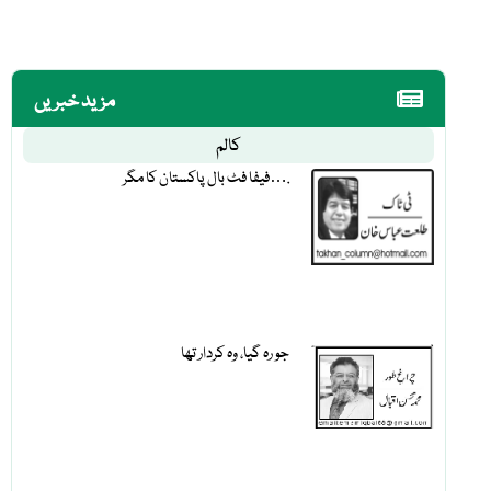
مزید خبریں
کالم
فیفا فٹ بال پاکستان کا مگر….
جو رہ گیا، وہ کردار تھا