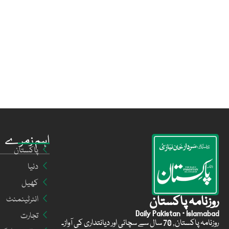
اہم زمرے
پاکستان
دنیا
کھیل
روزنامہ پاکستان
انٹرٹینمنٹ
Daily Pakistan · Islamabad
تجارت
روزنامہ پاکستان, 70 سال سے سچائی اور دیانتداری کی آواز۔