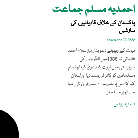
احمدیہ مسلم جماعت
پاکستان کے خلاف قادیانیوں کی
سازشیں
November 29, 2022
نبوت کے جھوٹے دعویدار مرزا غلام احمد
قادیانی نے1889میں انگریزوں کی
سرپرستی میں نبوت کا دعویٰ کیا اور تمام
مسلمانوں کو کافر قراردے دیا اور اعلان
کیا کہ اس پر نئے سرے سے قرآن نازل ہوا
ہے اور ہر مسلمان
« مزید پڑھیں