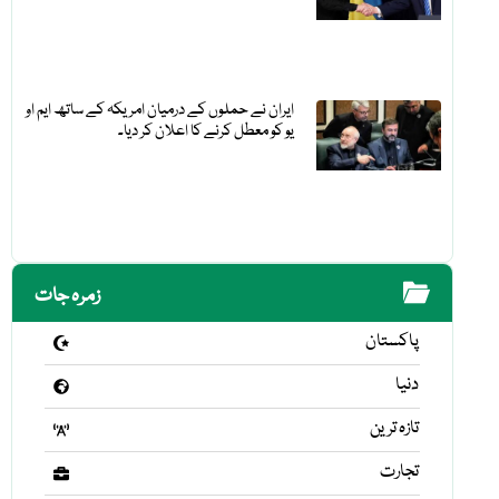
ایران نے حملوں کے درمیان امریکہ کے ساتھ ایم او
یو کو معطل کرنے کا اعلان کر دیا۔
زمرہ جات
پاکستان
دنیا
تازہ ترین
تجارت