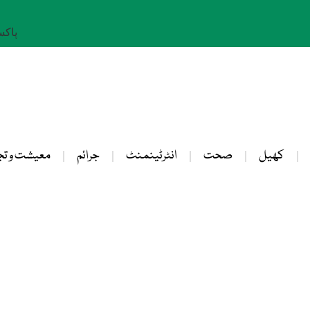
پاکستان: 
کھیل
صحت
انٹرٹینمنٹ
جرائم
معیشت و تج