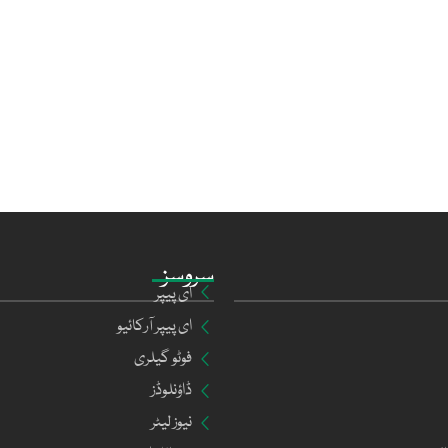
سروسز
ای پیپر
ای پیپر آرکائیو
فوٹو گیلری
ڈاؤنلوڈز
نیوز لیٹر