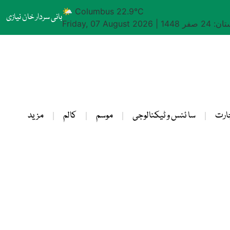
🌤 Columbus 22.9°C
بانی سردار خان نیازی
24 صفر 1448
|
Friday, 07 August 2026
ارت
سا ئنس و ٹیکنالوجی
موسم
کالم
مزید