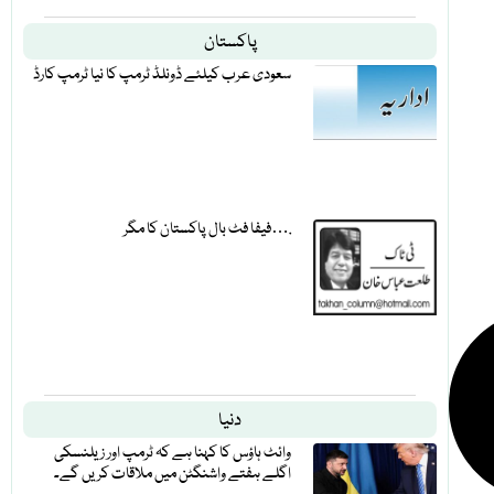
پاکستان
سعودی عرب کیلئے ڈونلڈ ٹرمپ کا نیا ٹرمپ کارڈ
فیفا فٹ بال پاکستان کا مگر….
دنیا
وائٹ ہاؤس کا کہنا ہے کہ ٹرمپ اور زیلنسکی
اگلے ہفتے واشنگٹن میں ملاقات کریں گے۔