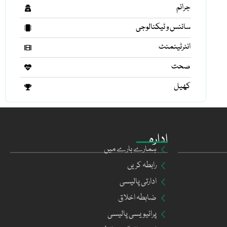
جرائم
سائنس و ٹیکنالوجی
انٹرٹینمنٹ
صحت
کھیل
ادارہ
ہمارے بارے میں
رابطہ کریں
ادارتی پالیسی
ضابطہ اخلاق
پرائیویسی پالیسی