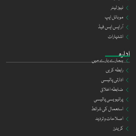
نیوز لیٹر
موبائل ایپ
آر ایس ایس فیڈ
اشتہارات
ادارہ
ہمارے بارے میں
رابطہ کریں
ادارتی پالیسی
ضابطہ اخلاق
پرائیویسی پالیسی
استعمال کی شرائط
اصلاحات و تردید
کریئرز