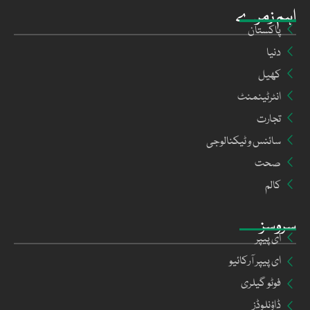
اہم زمرے
پاکستان
دنیا
کھیل
انٹرٹینمنٹ
تجارت
سائنس و ٹیکنالوجی
صحت
کالم
سروسز
ای پیپر
ای پیپر آرکائیو
فوٹو گیلری
ڈاؤنلوڈز