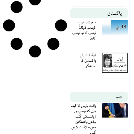
پاکستان
سعودی عرب
کیلئے ڈونلڈ
ٹرمپ کا نیا ٹرمپ
کارڈ
فیفا فٹ بال
پاکستان کا
مگر….
دنیا
وائٹ ہاؤس کا کہنا
ہے کہ ٹرمپ اور
زیلنسکی اگلے
ہفتے واشنگٹن
میں ملاقات کریں
گے۔