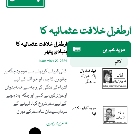
ارطغرل خلافت عثمانیہ کا
ارطغرل خلافت عثمانیہ کا
مزید خبریں
بنیادی پتھر
کالم
November 23, 2024
فیفا فٹ بال
کائی قبیلے کوپہلے سے موجود جگہ پر
پاکستان کا
جانوروں کا چارہ اور خوراک کے لیے
مگر….
اشیاءکی تنگی کی وجہ سے خانہ بدوش
اوغوز ترکوں نے کسی اور جگہ آباد ہونے
کے لیے سفر شروع کیا۔ قبیلے کے
جو رہ گیا، وہ کردار
سردارسلیمان شاہ سفرکے دوران
تھا
« مزید پڑھیں