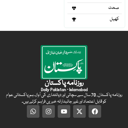
صحت
کھیل
روزنامہ پاکستان
Daily Pakistan · Islamabad
روزنامہ پاکستان, 70 سال سے سچائی اور دیانتداری کی آواز۔ ہم پاکستانی عوام
کو قابل اعتماد اور غیر جانبدارانہ خبریں فراہم کرتے ہیں۔