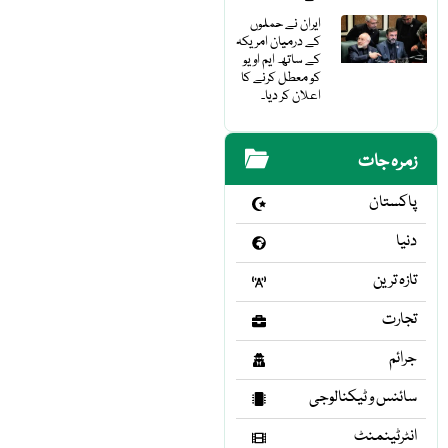
ایران نے حملوں
کے درمیان امریکہ
کے ساتھ ایم او یو
کو معطل کرنے کا
اعلان کر دیا۔
زمرہ جات
پاکستان
دنیا
تازہ ترین
تجارت
جرائم
سائنس و ٹیکنالوجی
انٹرٹینمنٹ