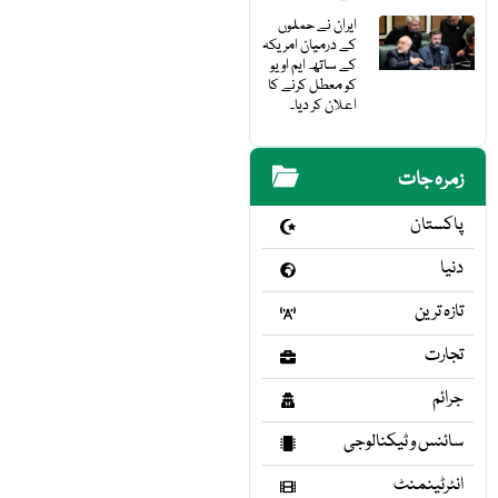
ایران نے حملوں
کے درمیان امریکہ
کے ساتھ ایم او یو
کو معطل کرنے کا
اعلان کر دیا۔
زمرہ جات
پاکستان
دنیا
تازہ ترین
تجارت
جرائم
سائنس و ٹیکنالوجی
انٹرٹینمنٹ