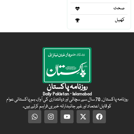
صحت
کھیل
روزنامہ پاکستان
Daily Pakistan · Islamabad
روزنامہ پاکستان, 70 سال سے سچائی اور دیانتداری کی آواز۔ ہم پاکستانی عوام
کو قابل اعتماد اور غیر جانبدارانہ خبریں فراہم کرتے ہیں۔