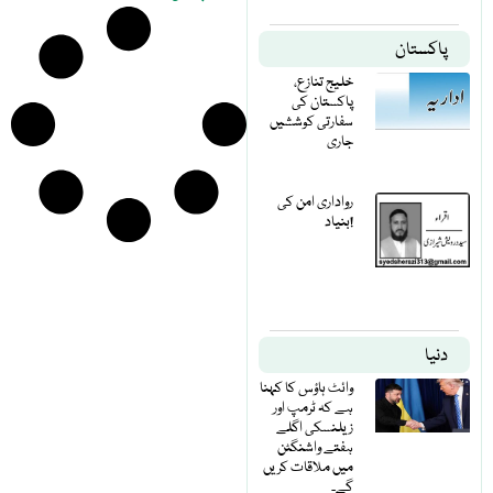
پاکستان
خلیج تنازع،
پاکستان کی
سفارتی کوششیں
جاری
رواداری امن کی
بنیاد!
دنیا
وائٹ ہاؤس کا کہنا
ہے کہ ٹرمپ اور
زیلنسکی اگلے
ہفتے واشنگٹن
میں ملاقات کریں
گے۔