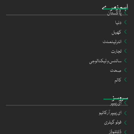
اہم زمرے
پاکستان
دنیا
کھیل
انٹرٹینمنٹ
تجارت
سائنس و ٹیکنالوجی
صحت
کالم
سروسز
ای پیپر
ای پیپر آرکائیو
فوٹو گیلری
ڈاؤنلوڈز