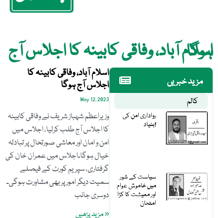
اسلام آباد، وفاقی کابینہ کا اجلاس آج ہوگا
اسلام آباد، وفاقی کابینہ کا
مزید خبریں
اجلاس آج ہوگا
کالم
May 12, 2023
رواداری امن کی
وزیراعظم شہباز شریف نے وفاقی کابینہ
بنیاد!
کا اجلاس آج طلب کرلیا، اجلاس میں
امن و امان اور معاشی صورتحال پر تبادلہ
خیال ہوگا۔اجلاس میں عمران خان کی
گرفتاری، سپریم کورٹ کے فیصلے
سیاست کے شور
سمیت دیگر امور پر بھی مشاورت ہوگی۔
میں خاموش عوام
اور معیشت کا کڑا
دوسری جانب
امتحان
« مزید پڑھیں