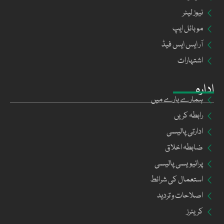
نیوز لیٹر
موبائل ایپ
آر ایس ایس فیڈ
اشتہارات
ادارہ
ہمارے بارے میں
رابطہ کریں
ادارتی پالیسی
ضابطہ اخلاق
پرائیویسی پالیسی
استعمال کی شرائط
اصلاحات و تردید
کریئرز