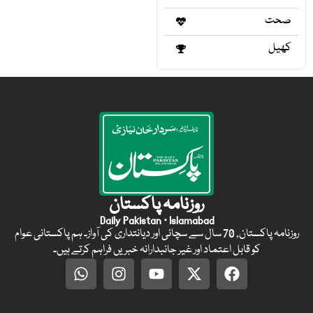
صحت
کھیل
روزنامہ پاکستان
Daily Pakistan · Islamabad
روزنامہ پاکستان, 70 سال سے سچائی اور دیانتداری کی آواز۔ ہم پاکستانی عوام
کو قابل اعتماد اور غیر جانبدارانہ خبریں فراہم کرتے ہیں۔