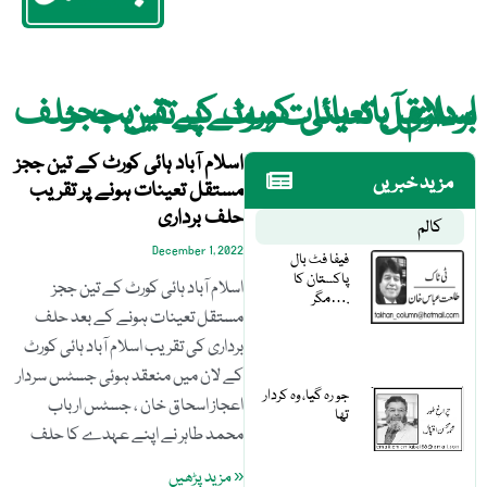
اسلام آباد ہائی کورٹ کے تین ججز مستقل تعینات ہونے پر تقریب حلف برداری
اسلام آباد ہائی کورٹ کے تین ججز
مزید خبریں
مستقل تعینات ہونے پر تقریب
حلف برداری
کالم
December 1, 2022
فیفا فٹ بال
پاکستان کا
اسلام آباد ہائی کورٹ کے تین ججز
مگر….
مستقل تعینات ہونے کے بعد حلف
برداری کی تقریب اسلام آباد ہائی کورٹ
کے لان میں منعقد ہوئی جسٹس سردار
جو رہ گیا، وہ کردار
اعجاز اسحاق خان ، جسٹس ارباب
تھا
محمد طاہر نے اپنے عہدے کا حلف
« مزید پڑھیں