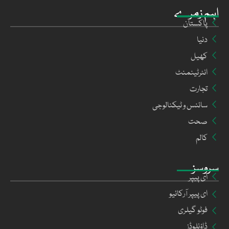
اہم زمرے
پاکستان
دنیا
کھیل
انٹرٹینمنٹ
تجارت
سائنس و ٹیکنالوجی
صحت
کالم
سروسز
ای پیپر
ای پیپر آرکائیو
فوٹو گیلری
ڈاؤنلوڈز