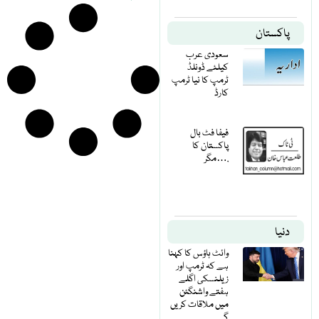
پاکستان
سعودی عرب
کیلئے ڈونلڈ
ٹرمپ کا نیا ٹرمپ
کارڈ
فیفا فٹ بال
پاکستان کا
مگر….
دنیا
وائٹ ہاؤس کا کہنا
ہے کہ ٹرمپ اور
زیلنسکی اگلے
ہفتے واشنگٹن
میں ملاقات کریں
گے۔