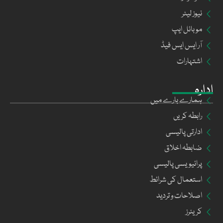
نیوز لیٹر
موبائل ایپ
آر ایس ایس فیڈ
اشتہارات
ادارہ
ہمارے بارے میں
رابطہ کریں
ادارتی پالیسی
ضابطہ اخلاق
پرائیویسی پالیسی
استعمال کی شرائط
اصلاحات و تردید
کریئرز