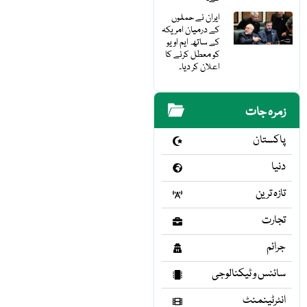
ایران نے حملوں
کے درمیان امریکہ
کے ساتھ ایم او یو
کو معطل کرنے کا
اعلان کر دیا۔
زمرہ جات
پاکستان
دنیا
تازہ ترین
تجارت
جرائم
سائنس و ٹیکنالوجی
انٹرٹینمنٹ