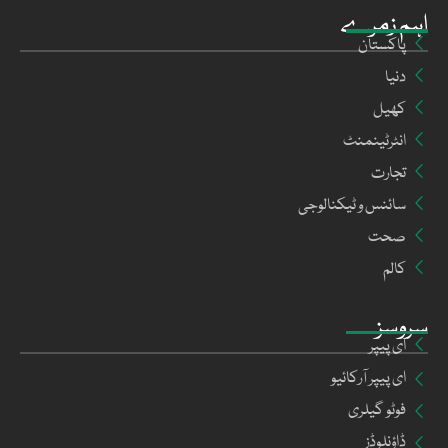
اہم زمرے
پاکستان
دنیا
کھیل
انٹرٹینمنٹ
تجارت
سائنس و ٹیکنالوجی
صحت
کالم
سروسز
ای پیپر
ای پیپر آرکائیو
فوٹو گیلری
ڈاؤنلوڈز