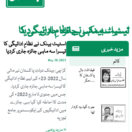
اسٹیٹ بینک نے نظامِ ادائیگی کا تیسرا سہ ماہی جائزہ جاری کردیا
اسٹیٹ بینک نے نظامِ ادائیگی کا
مزید خبریں
تیسرا سہ ماہی جائزہ جاری کردیا
کالم
May 30, 2023
فیفا فٹ بال
کراچی: بینک دولتِ پاکستان نے مالی
پاکستان کا
سال 2022-23ء کے لیے نظامِ ادائیگی
مگر….
کا تیسرا سہ ماہی جائزہ جاری کردیا،
جس میں جنوری تا مارچ 2023ء کی
مدت کا احاطہ کیا گیا ہے، جائزے
جو رہ گیا، وہ کردار
میں ادائیگیوں کے ایکوسسٹم پر جامع
تھا
تجزیہ
« مزید پڑھیں