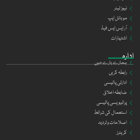
نیوز لیٹر
موبائل ایپ
آر ایس ایس فیڈ
اشتہارات
ادارہ
ہمارے بارے میں
رابطہ کریں
ادارتی پالیسی
ضابطہ اخلاق
پرائیویسی پالیسی
استعمال کی شرائط
اصلاحات و تردید
کریئرز