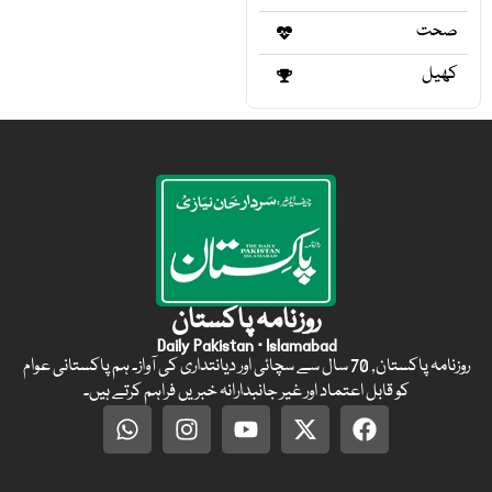
صحت
کھیل
روزنامہ پاکستان
Daily Pakistan · Islamabad
روزنامہ پاکستان, 70 سال سے سچائی اور دیانتداری کی آواز۔ ہم پاکستانی عوام
کو قابل اعتماد اور غیر جانبدارانہ خبریں فراہم کرتے ہیں۔