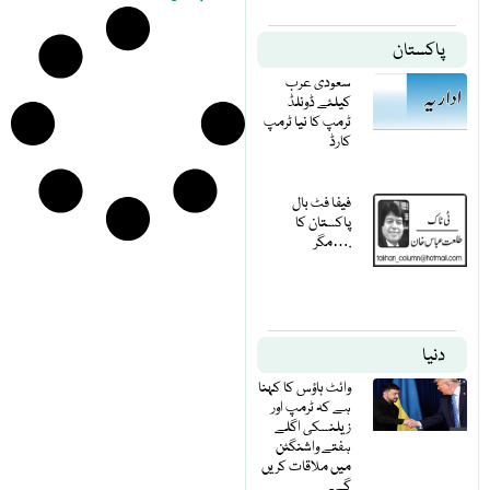
پاکستان
سعودی عرب
کیلئے ڈونلڈ
ٹرمپ کا نیا ٹرمپ
کارڈ
فیفا فٹ بال
پاکستان کا
مگر….
دنیا
وائٹ ہاؤس کا کہنا
ہے کہ ٹرمپ اور
زیلنسکی اگلے
ہفتے واشنگٹن
میں ملاقات کریں
گے۔