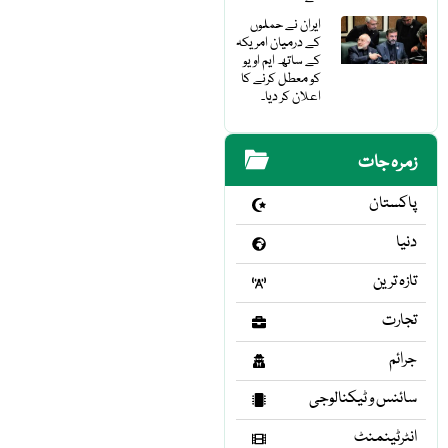
ایران نے حملوں
کے درمیان امریکہ
کے ساتھ ایم او یو
کو معطل کرنے کا
اعلان کر دیا۔
زمرہ جات
پاکستان
دنیا
تازہ ترین
تجارت
جرائم
سائنس و ٹیکنالوجی
انٹرٹینمنٹ