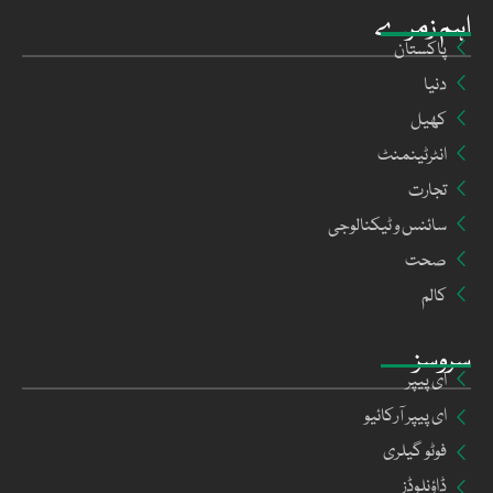
اہم زمرے
پاکستان
دنیا
کھیل
انٹرٹینمنٹ
تجارت
سائنس و ٹیکنالوجی
صحت
کالم
سروسز
ای پیپر
ای پیپر آرکائیو
فوٹو گیلری
ڈاؤنلوڈز