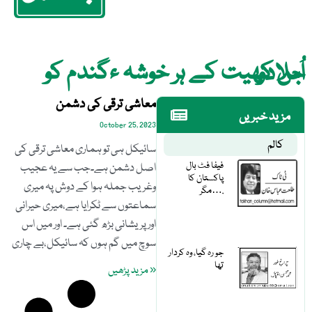
اُس کھیت کے ہر خوشہ ءگندم کو جلادو
معاشی ترقی کی دشمن
مزید خبریں
October 25, 2023
کالم
سائیکل ہی تو ہماری معاشی ترقی کی
فیفا فٹ بال
اصل دشمن ہے۔جب سے یہ عجیب
پاکستان کا
وغریب جملہ ہوا کے دوش پہ میری
مگر….
سماعتوں سے ٹکرایا ہے،میری حیرانی
اور پریشانی بڑھ گئی ہے۔ اور میں اس
سوچ میں گم ہوں کہ سائیکل،بے چاری
جو رہ گیا، وہ کردار
تھا
« مزید پڑھیں