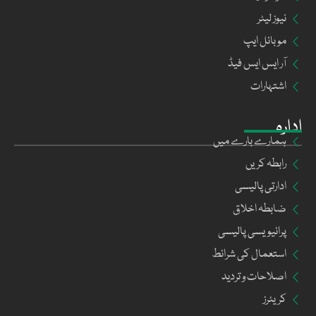
نیوز لیٹر
موبائل ایپ
آر ایس ایس فیڈ
اشتہارات
ادارہ
ہمارے بارے میں
رابطہ کریں
ادارتی پالیسی
ضابطہ اخلاق
پرائیویسی پالیسی
استعمال کی شرائط
اصلاحات و تردید
کریئرز