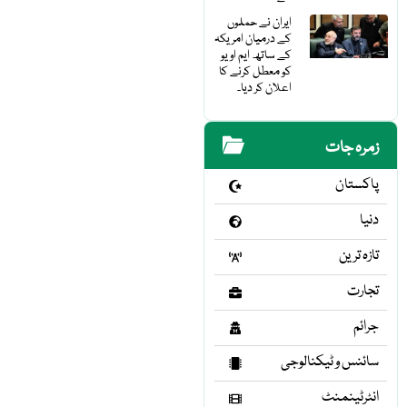
ایران نے حملوں
کے درمیان امریکہ
کے ساتھ ایم او یو
کو معطل کرنے کا
اعلان کر دیا۔
زمرہ جات
پاکستان
دنیا
تازہ ترین
تجارت
جرائم
سائنس و ٹیکنالوجی
انٹرٹینمنٹ