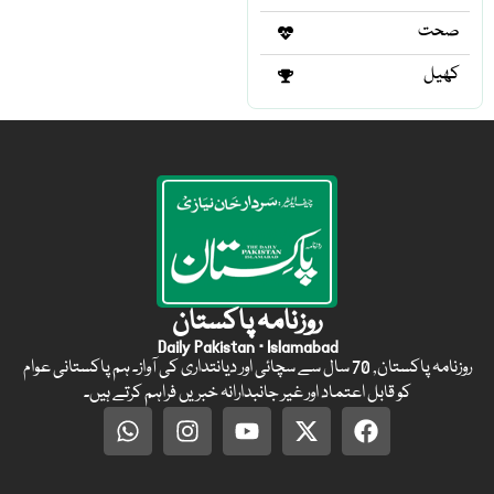
صحت
کھیل
روزنامہ پاکستان
Daily Pakistan · Islamabad
روزنامہ پاکستان, 70 سال سے سچائی اور دیانتداری کی آواز۔ ہم پاکستانی عوام
کو قابل اعتماد اور غیر جانبدارانہ خبریں فراہم کرتے ہیں۔