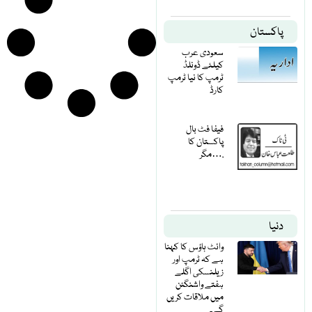
پاکستان
سعودی عرب
کیلئے ڈونلڈ
ٹرمپ کا نیا ٹرمپ
کارڈ
فیفا فٹ بال
پاکستان کا
مگر….
دنیا
وائٹ ہاؤس کا کہنا
ہے کہ ٹرمپ اور
زیلنسکی اگلے
ہفتے واشنگٹن
میں ملاقات کریں
گے۔