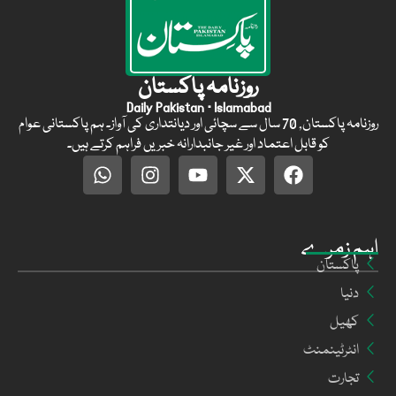
روزنامہ پاکستان
Daily Pakistan · Islamabad
روزنامہ پاکستان, 70 سال سے سچائی اور دیانتداری کی آواز۔ ہم پاکستانی عوام
کو قابل اعتماد اور غیر جانبدارانہ خبریں فراہم کرتے ہیں۔
اہم زمرے
پاکستان
دنیا
کھیل
انٹرٹینمنٹ
تجارت