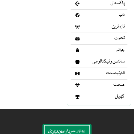
پاکستان
دنیا
تازہ ترین
تجارت
جرائم
سائنس و ٹیکنالوجی
انٹرٹینمنٹ
صحت
کھیل