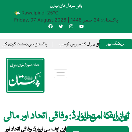
بانی سردار خان نیازی
🌤 Rawalpindi 25°C
پاکستان: 24 صفر 1448
|
Friday, 07 August 2026
بریکنگ نیوز
ل کا فیصلہ کرنے کا حق صرف کشمیریوں کو ہے۔
پاکستان میں دہشت گردی کے پیچھے 
این ایف سی ایوارڈ: وفاقی اتحاد اور مالی توازن کا امتحان
این ایف سی ایوارڈ: وفاقی اتحاد اور