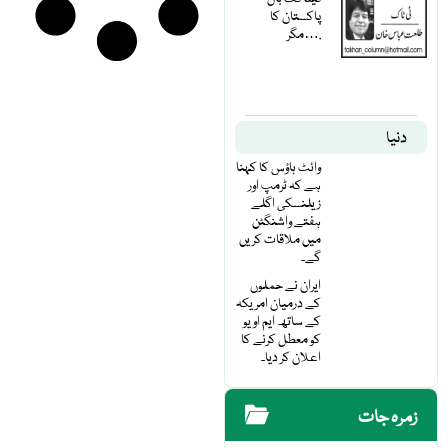
پاکستان کا
مگر….
دنیا
وائٹ ہاؤس کا کہنا
ہے کہ ٹرمپ اور
زیلنسکی اگلے
ہفتے واشنگٹن
میں ملاقات کریں
گے۔
ایران نے حملوں
کے درمیان امریکہ
کے ساتھ ایم او یو
کو معطل کرنے کا
اعلان کر دیا۔
زمرہ جات