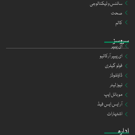
سائنس و ٹیکنالوجی
صحت
کالم
سروسز
ای پیپر
ای پیپر آرکائیو
فوٹو گیلری
ڈاؤنلوڈز
نیوز لیٹر
موبائل ایپ
آر ایس ایس فیڈ
اشتہارات
ادارہ