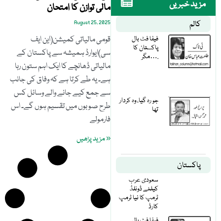
مزید خبریں
مالی توازن کا امتحان
کالم
August 25, 2025
فیفا فٹ بال
قومی مالیاتی کمیشن(این ایف
پاکستان کا
سی)ایوارڈ ہمیشہ سے پاکستان کے
مگر….
مالیاتی ڈھانچے کا ایک اہم ستون رہا
ہے۔ یہ طے کرتا ہے کہ وفاق کی جانب
سے جمع کیے جانے والے وسائل کس
جو رہ گیا، وہ کردار
طرح صوبوں میں تقسیم ہوں گے۔ اس
تھا
فارمولے
« مزید پڑھیں
پاکستان
سعودی عرب
کیلئے ڈونلڈ
ٹرمپ کا نیا ٹرمپ
کارڈ
فیفا فٹ بال