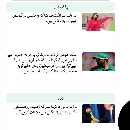
پاکستان
ندا یاسر نے انکشاف کیا کہ وہ فٹنس پر گھنٹوں
کیوں صرف کرتی ہیں۔
بنگلہ دیشی کرکٹ سٹار شکیب جو کہ حسینہ کے
ساتھی ہیں، کا کہنا ہے کہ وہ وطن واپس آنے کے
لیے تیار ہیں اور اگر سیکیورٹی دی جائے تو وہ
مقدمے کا سامنا کرنے کے لیے تیار ہیں۔
دنیا
وائٹ ہاؤس کا کہنا ہے کہ ٹرمپ اور زیلنسکی
اگلے ہفتے واشنگٹن میں ملاقات کریں گے۔