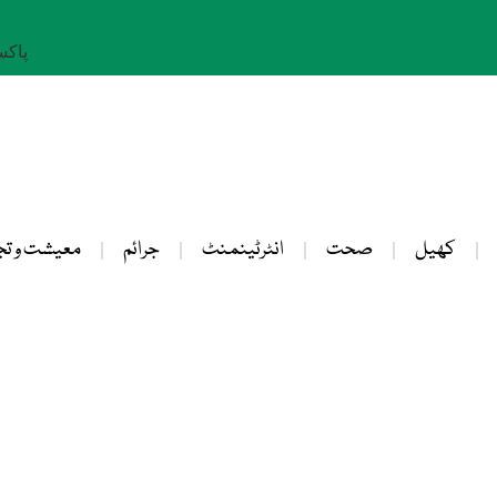
پاکستان: 
کھیل
صحت
انٹرٹینمنٹ
جرائم
معیشت و تج