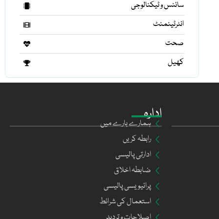
سائنس و ٹیکنالوجی
انٹرٹینمنٹ
صحت
کھیل
ادارہ
ہمارے بارے میں
رابطہ کریں
ادارتی پالیسی
ضابطہ اخلاق
پرائیویسی پالیسی
استعمال کی شرائط
اصلاحات و تردید