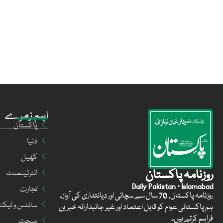
اہم زمرے
پاکستان
دنیا
کھیل
روزنامہ پاکستان
انٹرٹینمنٹ
Daily Pakistan · Islamabad
تجارت
روزنامہ پاکستان, 70 سال سے سچائی اور دیانتداری کی آواز۔
سائنس و ٹیکن
ہم پاکستانی عوام کو قابل اعتماد اور غیر جانبدارانہ خبریں
فراہم کرتے ہیں۔
صحت