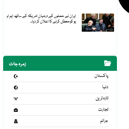
ایران نے حملوں کے درمیان امریکہ کے ساتھ ایم او
یو کو معطل کرنے کا اعلان کر دیا۔
زمرہ جات
پاکستان
دنیا
تازہ ترین
تجارت
جرائم