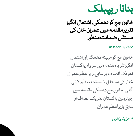
بنانا ریپبلک
خاتون جج کو دھمکی، اشتعال انگیز
تقریر مقدمہ میں عمران خان کی
مستقل ضمانت منظور
October 13, 2022
خاتون جج کو مبینہ دھمکی اور اشتعال
انگیز تقریر مقدمہ میں سربراہ پاکستان
تحریک انصاف اور سابق وزیراعظم عمران
خان کی مستقل ضمانت منظور کر لی
گئی۔ خاتون جج دھمکی مقدمہ میں
چیئرمین پاکستان تحریک انصاف اور
سابق وزیراعظم عمران
« مزید پڑھیں