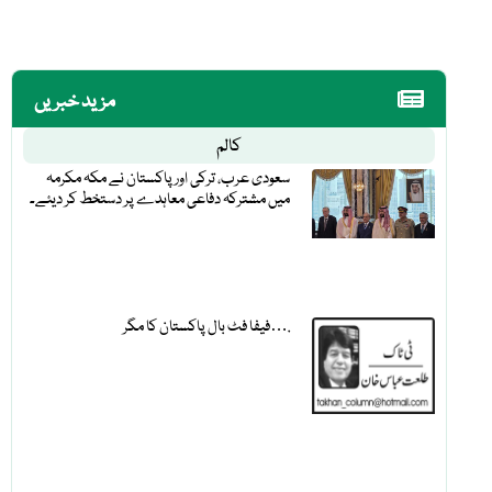
مزید خبریں
کالم
سعودی عرب، ترکی اور پاکستان نے مکہ مکرمہ
میں مشترکہ دفاعی معاہدے پر دستخط کر دیئے۔
فیفا فٹ بال پاکستان کا مگر….