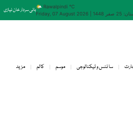
🌤 Rawalpindi °C
بانی سردار خان نیازی
25 صفر 1448
|
Friday, 07 August 2026
ارت
سا ئنس و ٹیکنالوجی
موسم
کالم
مزید