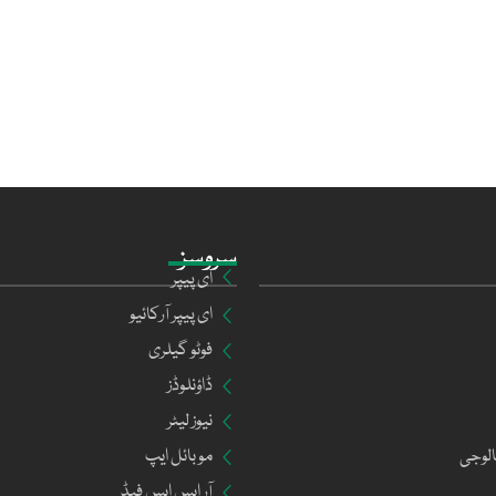
سروسز
ای پیپر
ای پیپر آرکائیو
فوٹو گیلری
ڈاؤنلوڈز
نیوز لیٹر
الوجی
موبائل ایپ
آر ایس ایس فیڈ