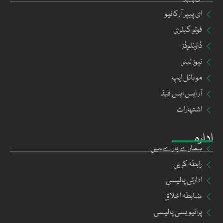
ای پیپر آرکائیو
فوٹو گیلری
ڈاؤنلوڈز
نیوز لیٹر
موبائل ایپ
آر ایس ایس فیڈ
اشتہارات
ادارہ
ہمارے بارے میں
رابطہ کریں
ادارتی پالیسی
ضابطہ اخلاق
پرائیویسی پالیسی