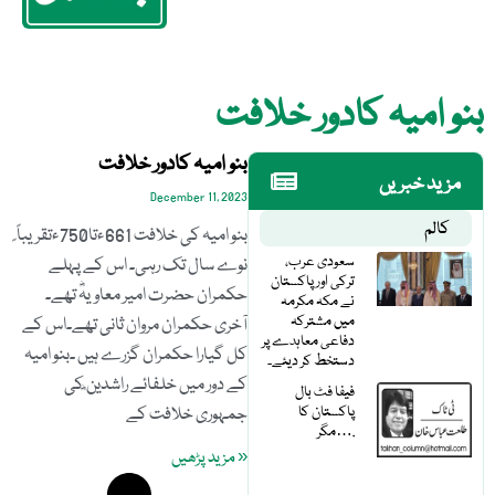
بنو امیہ کادور خلافت
بنو امیہ کادور خلافت
مزید خبریں
December 11, 2023
کالم
بنو امیہ کی خلافت 661ءتا750ءتقریباً ً
سعودی عرب،
نوے سال تک رہی۔ اس کے پہلے
ترکی اور پاکستان
حکمران حضرت امیر معاویہؓ تھے۔
نے مکہ مکرمہ
میں مشترکہ
آخری حکمران مروان ثانی تھے۔اس کے
دفاعی معاہدے پر
کل گیارا حکمران گزرے ہیں ۔بنو امیہ
دستخط کر دیئے۔
کے دور میں خلفائے راشدین ؓکی
فیفا فٹ بال
پاکستان کا
جمہوری خلافت کے
مگر….
« مزید پڑھیں