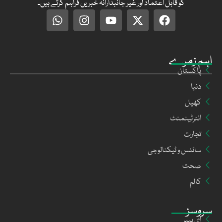
کو قابل اعتماد اور غیر جانبدارانہ خبریں فراہم کرتے ہیں۔
اہم زمرے
پاکستان
دنیا
کھیل
انٹرٹینمنٹ
تجارت
سائنس و ٹیکنالوجی
صحت
کالم
سروسز
ای پیپر