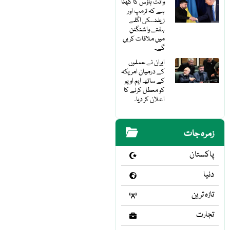
وائٹ ہاؤس کا کہنا
ہے کہ ٹرمپ اور
زیلنسکی اگلے
ہفتے واشنگٹن
میں ملاقات کریں
گے۔
ایران نے حملوں
کے درمیان امریکہ
کے ساتھ ایم او یو
کو معطل کرنے کا
اعلان کر دیا۔
زمرہ جات
پاکستان
دنیا
تازہ ترین
تجارت