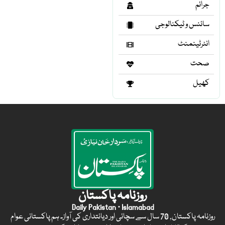
جرائم
سائنس و ٹیکنالوجی
انٹرٹینمنٹ
صحت
کھیل
روزنامہ پاکستان
Daily Pakistan · Islamabad
روزنامہ پاکستان, 70 سال سے سچائی اور دیانتداری کی آواز۔ ہم پاکستانی عوام