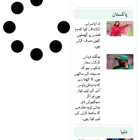
پاکستان
ندا یاسر نے
انکشاف کیا کہ وہ
فٹنس پر گھنٹوں
کیوں صرف کرتی
ہیں۔
بنگلہ دیشی
کرکٹ سٹار
شکیب جو کہ
حسینہ کے ساتھی
ہیں، کا کہنا ہے
کہ وہ وطن واپس
آنے کے لیے تیار
ہیں اور اگر
سیکیورٹی دی
جائے تو وہ مقدمے
کا سامنا کرنے کے
لیے تیار ہیں۔
دنیا